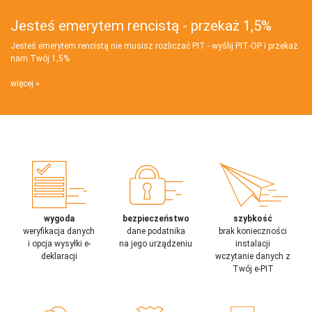
Jesteś emerytem rencistą - przekaż 1,5%
Jesteś emerytem rencistą nie musisz rozliczać PIT - wyślij PIT‑OP i przekaż
nam Twój 1,5%
więcej
wygoda
bezpieczeństwo
szybkość
weryfikacja danych
dane podatnika
brak konieczności
i opcja wysyłki e-
na jego urządzeniu
instalacji
deklaracji
wczytanie danych z
Twój e-PIT