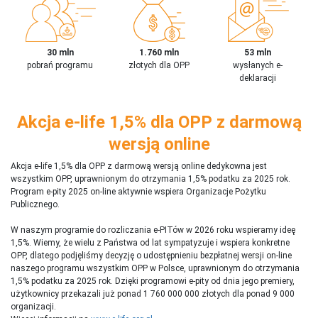
30 mln
1.760 mln
53 mln
pobrań programu
złotych dla OPP
wysłanych e-
deklaracji
Akcja e-life 1,5% dla OPP z darmową
wersją online
Akcja e-life 1,5% dla OPP z darmową wersją online dedykowna jest
wszystkim OPP, uprawnionym do otrzymania 1,5% podatku za 2025 rok.
Program e-pity 2025 on-line aktywnie wspiera Organizacje Pożytku
Publicznego.
W naszym programie do rozliczania e-PITów w 2026 roku wspieramy ideę
1,5%. Wiemy, że wielu z Państwa od lat sympatyzuje i wspiera konkretne
OPP, dlatego podjęliśmy decyzję o udostępnieniu bezpłatnej wersji on-line
naszego programu wszystkim OPP w Polsce, uprawnionym do otrzymania
1,5% podatku za 2025 rok. Dzięki programowi e-pity od dnia jego premiery,
użytkownicy przekazali już ponad 1 760 000 000 złotych dla ponad 9 000
organizacji.