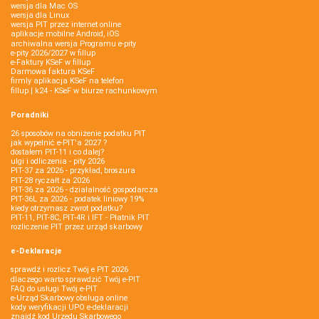
wersja dla Mac OS
wersja dla Linux
wersja PIT przez internet online
aplikacje mobilne Android, iOS
archiwalna wersja Programu e-pity
e-pity 2026/2027 w fillup
e‑Faktury KSeF w fillup
Darmowa faktura KSeF
firmly aplikacja KSeF na telefon
fillup | k24 - KSeF w biurze rachunkowym
Poradniki
26 sposobów na obniżenie podatku PIT
jak wypełnić e-PIT'a 2027 ?
dostałem PIT-11 i co dalej?
ulgi i odliczenia - pity 2026
PIT-37 za 2026 - przykład, broszura
PIT-28 ryczałt za 2026
PIT-36 za 2026 - działalność gospodarcza
PIT-36L za 2026 - podatek liniowy 19%
kiedy otrzymasz zwrot podatku?
PIT-11, PIT-8C, PIT-4R i IFT - Płatnik PIT
rozliczenie PIT przez urząd skarbowy
e-Deklaracje
sprawdź i rozlicz Twój e PIT 2026
dlaczego warto sprawdzić Twój e-PIT
FAQ do usługi Twój e-PIT
e-Urząd Skarbowy obsługa online
kody weryfikacji UPO e-deklaracji
znajdź kod Urzędu Skarbowego