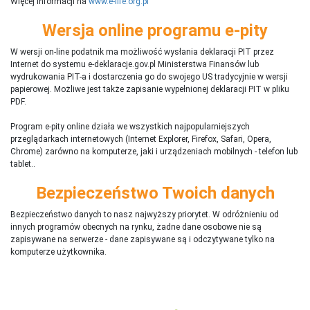
Więcej informacji na
www.e-life.org.pl
Wersja online programu e-pity
W wersji on-line podatnik ma możliwość wysłania deklaracji PIT przez
Internet do systemu e-deklaracje.gov.pl Ministerstwa Finansów lub
wydrukowania PIT-a i dostarczenia go do swojego US tradycyjnie w wersji
papierowej. Możliwe jest także zapisanie wypełnionej deklaracji PIT w pliku
PDF.
Program e-pity online działa we wszystkich najpopularniejszych
przeglądarkach internetowych (Internet Explorer, Firefox, Safari, Opera,
Chrome) zarówno na komputerze, jaki i urządzeniach mobilnych - telefon lub
tablet..
Bezpieczeństwo Twoich danych
Bezpieczeństwo danych to nasz najwyższy priorytet. W odróżnieniu od
innych programów obecnych na rynku,
ż
adne dane osobowe nie są
zapisywane na serwerze - dane zapisywane są i odczytywane tylko na
komputerze użytkownika.