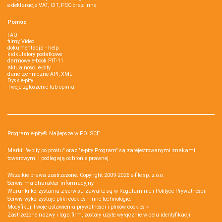
e-deklaracje VAT, CIT, PCC oraz inne
Pomoc
FAQ
filmy Video
dokumentacja - help
kalkulatory podatkowe
darmowy e-book PIT-11
aktualności e-pity
dane techniczne API, XML
Dysk e-pity
Twoje zgłoszenie lub opinia
Program e-pity® Najlepsze w POLSCE.
Marki: "e-pity po prostu" oraz "e-pity Program" są zarejestrowanymi znakami
towarowymi i podlegają ochronie prawnej.
Wszelkie prawa zastrzeżone. Copyright 2009-2026
e-file sp. z o.o.
Serwis ma charakter informacyjny.
Warunki korzystania z serwisu zawarte są w
Regulaminie
i
Polityce Prywatności
.
Serwis wykorzystuje
pliki cookies i inne technologie
.
Modyfikuj Twoje ustawienia prywatności i plików cookies »
Zastrzeżone nazwy i loga firm, zostały użyte wyłącznie w celu identyfikacji.