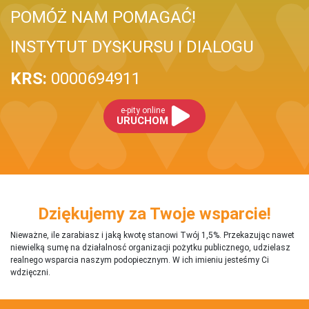
POMÓŻ NAM POMAGAĆ!
INSTYTUT DYSKURSU I DIALOGU
KRS:
0000694911
e-pity online
URUCHOM
Dziękujemy za Twoje wsparcie!
Nieważne, ile zarabiasz i jaką kwotę stanowi Twój 1,5%. Przekazując nawet
niewielką sumę na działalnosć organizacji pożytku publicznego, udzielasz
realnego wsparcia naszym podopiecznym. W ich imieniu jesteśmy Ci
wdzięczni.