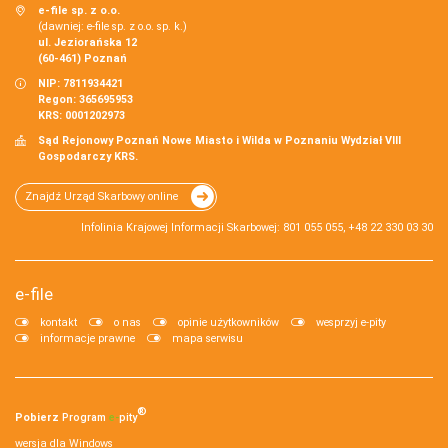
e-file sp. z o.o.
(dawniej: e-file sp. z o.o. sp. k.)
ul. Jeziorańska 12
(60-461) Poznań
NIP: 7811934421
Regon: 365695953
KRS: 0001202973
Sąd Rejonowy Poznań Nowe Miasto i Wilda w Poznaniu Wydział VIII
Gospodarczy KRS.
Znajdź Urząd Skarbowy online
Infolinia Krajowej Informacji Skarbowej: 801 055 055, +48 22 330 03 30
e-file
kontakt
o nas
opinie użytkowników
wesprzyj e-pity
informacje prawne
mapa serwisu
®
Pobierz
Program
e‑
pity
wersja dla Windows