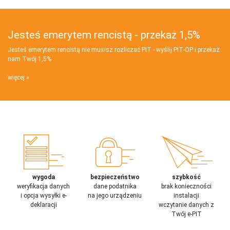
Jesteś emerytem rencistą - przekaż 1,5%
Jesteś emerytem rencistą nie musisz rozliczać PIT - wyślij PIT‑OP i przekaż
nam Twój 1,5%
więcej
wygoda
bezpieczeństwo
szybkość
weryfikacja danych
dane podatnika
brak konieczności
i opcja wysyłki e-
na jego urządzeniu
instalacji
deklaracji
wczytanie danych z
Twój e-PIT