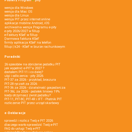
Pobierz
Program
e‑
pity
wersja dla Windows
wersja dla Mac OS
wersja dla Linux
wersja PIT przez internet online
aplikacje mobilne Android, iOS
archiwalna wersja Programu e-pity
e-pity 2026/2027 w fillup
e‑Faktury KSeF w fillup
Darmowa faktura KSeF
firmly aplikacja KSeF na telefon
fillup | k24 - KSeF w biurze rachunkowym
Poradniki
26 sposobów na obniżenie podatku PIT
jak wypełnić e-PIT'a 2027 ?
dostałem PIT-11 i co dalej?
ulgi i odliczenia - pity 2026
PIT-37 za 2026 - przykład, broszura
PIT-28 ryczałt za 2026
PIT-36 za 2026 - działalność gospodarcza
PIT-36L za 2026 - podatek liniowy 19%
kiedy otrzymasz zwrot podatku?
PIT-11, PIT-8C, PIT-4R i IFT - Płatnik PIT
rozliczenie PIT przez urząd skarbowy
e-Deklaracje
sprawdź i rozlicz Twój e PIT 2026
dlaczego warto sprawdzić Twój e-PIT
FAQ do usługi Twój e-PIT