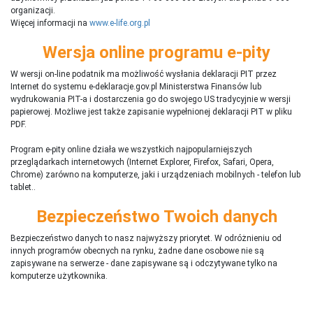
organizacji.
Więcej informacji na
www.e-life.org.pl
Wersja online programu e-pity
W wersji on-line podatnik ma możliwość wysłania deklaracji PIT przez
Internet do systemu e-deklaracje.gov.pl Ministerstwa Finansów lub
wydrukowania PIT-a i dostarczenia go do swojego US tradycyjnie w wersji
papierowej. Możliwe jest także zapisanie wypełnionej deklaracji PIT w pliku
PDF.
Program e-pity online działa we wszystkich najpopularniejszych
przeglądarkach internetowych (Internet Explorer, Firefox, Safari, Opera,
Chrome) zarówno na komputerze, jaki i urządzeniach mobilnych - telefon lub
tablet..
Bezpieczeństwo Twoich danych
Bezpieczeństwo danych to nasz najwyższy priorytet. W odróżnieniu od
innych programów obecnych na rynku,
ż
adne dane osobowe nie są
zapisywane na serwerze - dane zapisywane są i odczytywane tylko na
komputerze użytkownika.