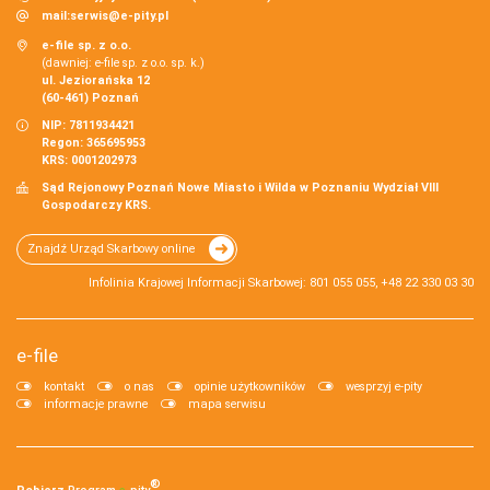
mail:
serwis@e-pity.pl
e-file sp. z o.o.
(dawniej: e-file sp. z o.o. sp. k.)
ul. Jeziorańska 12
(60-461) Poznań
NIP: 7811934421
Regon: 365695953
KRS: 0001202973
Sąd Rejonowy Poznań Nowe Miasto i Wilda w Poznaniu Wydział VIII
Gospodarczy KRS.
Znajdź Urząd Skarbowy online
Infolinia Krajowej Informacji Skarbowej: 801 055 055, +48 22 330 03 30
e-file
kontakt
o nas
opinie użytkowników
wesprzyj e-pity
informacje prawne
mapa serwisu
®