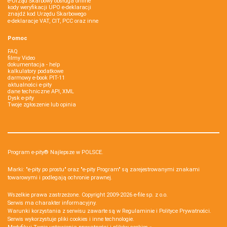
e-Urząd Skarbowy obsługa online
kody weryfikacji UPO e-deklaracji
znajdź kod Urzędu Skarbowego
e-deklaracje VAT, CIT, PCC oraz inne
Pomoc
FAQ
filmy Video
dokumentacja - help
kalkulatory podatkowe
darmowy e-book PIT-11
aktualności e-pity
dane techniczne API, XML
Dysk e-pity
Twoje zgłoszenie lub opinia
Program e-pity® Najlepsze w POLSCE.
Marki: "e-pity po prostu" oraz "e-pity Program" są zarejestrowanymi znakami
towarowymi i podlegają ochronie prawnej.
Wszelkie prawa zastrzeżone. Copyright 2009-2026
e-file sp. z o.o.
Serwis ma charakter informacyjny.
Warunki korzystania z serwisu zawarte są w
Regulaminie
i
Polityce Prywatności
.
Serwis wykorzystuje
pliki cookies i inne technologie
.