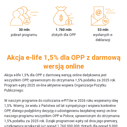
30 mln
1.760 mln
53 mln
pobrań programu
złotych dla OPP
wysłanych e-
deklaracji
Akcja e-life 1,5% dla OPP z darmową
wersją online
Akcja e-life 1,5% dla OPP z darmową wersją online dedykowna jest
wszystkim OPP, uprawnionym do otrzymania 1,5% podatku za 2025 rok.
Program e-pity 2025 on-line aktywnie wspiera Organizacje Pożytku
Publicznego.
W naszym programie do rozliczania e-PITów w 2026 roku wspieramy ideę
1,5%. Wiemy, że wielu z Państwa od lat sympatyzuje i wspiera konkretne
OPP, dlatego podjęliśmy decyzję o udostępnieniu bezpłatnej wersji on-line
naszego programu wszystkim OPP w Polsce, uprawnionym do otrzymania
1,5% podatku za 2025 rok. Dzięki programowi e-pity od dnia jego premiery,
użytkownicy przekazali już ponad 1 760 000 000 złotych dla ponad 9 000