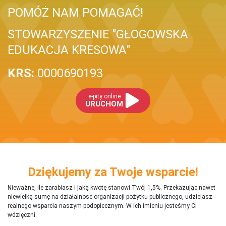
POMÓŻ NAM POMAGAĆ!
STOWARZYSZENIE "GŁOGOWSKA
EDUKACJA KRESOWA"
KRS:
0000690193
e-pity online
URUCHOM
Dziękujemy za Twoje wsparcie!
Nieważne, ile zarabiasz i jaką kwotę stanowi Twój 1,5%. Przekazując nawet
niewielką sumę na działalnosć organizacji pożytku publicznego, udzielasz
realnego wsparcia naszym podopiecznym. W ich imieniu jesteśmy Ci
wdzięczni.