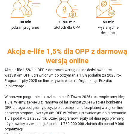
30 mln
1.760 mln
53 mln
pobrań programu
złotych dla OPP
wysłanych e-
deklaracji
Akcja e-life 1,5% dla OPP z darmową
wersją online
Akcja e-life 1,5% dla OPP z darmową wersją online dedykowna jest
wszystkim OPP, uprawnionym do otrzymania 1,5% podatku za 2025 rok.
Program e-pity 2025 on-line aktywnie wspiera Organizacje Pożytku
Publicznego.
W naszym programie do rozliczania e-PITów w 2026 roku wspieramy ideę
1,5%. Wiemy, że wielu z Państwa od lat sympatyzuje i wspiera konkretne
OPP, dlatego podjęliśmy decyzję o udostępnieniu bezpłatnej wersji on-line
naszego programu wszystkim OPP w Polsce, uprawnionym do otrzymania
1,5% podatku za 2025 rok. Dzięki programowi e-pity od dnia jego premiery,
użytkownicy przekazali już ponad 1 760 000 000 złotych dla ponad 9 000
organizacji.