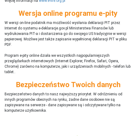
Więcej informacji na
www.e-life.org.pl
Wersja online programu e-pity
W wersji on-line podatnik ma możliwość wysłania deklaracji PIT przez
Internet do systemu e-deklaracje.gov.pl Ministerstwa Finansów lub
wydrukowania PIT-a i dostarczenia go do swojego US tradycyjnie w wersji
papierowej. Możliwe jest także zapisanie wypełnionej deklaracji PIT w pliku
PDF.
Program e-pity online działa we wszystkich najpopularniejszych
przeglądarkach internetowych (Internet Explorer, Firefox, Safari, Opera,
Chrome) zarówno na komputerze, jaki i urządzeniach mobilnych - telefon lub
tablet..
Bezpieczeństwo Twoich danych
Bezpieczeństwo danych to nasz najwyższy priorytet. W odróżnieniu od
innych programów obecnych na rynku,
ż
adne dane osobowe nie są
zapisywane na serwerze - dane zapisywane są i odczytywane tylko na
komputerze użytkownika.