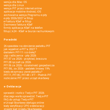
wersja dla Mac OS
wersja dla Linux
wersja PIT przez internet online
aplikacje mobilne Android, iOS
archiwalna wersja Programu e-pity
e-pity 2026/2027 w fillup
e‑Faktury KSeF w fillup
Darmowa faktura KSeF
firmly aplikacja KSeF na telefon
fillup | k24 - KSeF w biurze rachunkowym
Poradniki
26 sposobów na obniżenie podatku PIT
jak wypełnić e-PIT'a 2027 ?
dostałem PIT-11 i co dalej?
ulgi i odliczenia - pity 2026
PIT-37 za 2026 - przykład, broszura
PIT-28 ryczałt za 2026
PIT-36 za 2026 - działalność gospodarcza
PIT-36L za 2026 - podatek liniowy 19%
kiedy otrzymasz zwrot podatku?
PIT-11, PIT-8C, PIT-4R i IFT - Płatnik PIT
rozliczenie PIT przez urząd skarbowy
e-Deklaracje
sprawdź i rozlicz Twój e PIT 2026
dlaczego warto sprawdzić Twój e-PIT
FAQ do usługi Twój e-PIT
e-Urząd Skarbowy obsługa online
kody weryfikacji UPO e-deklaracji
znajdź kod Urzędu Skarbowego