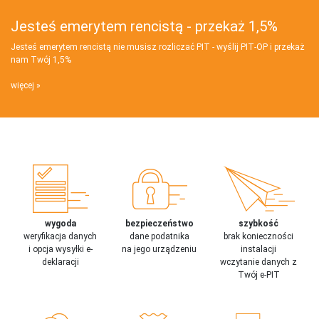
Jesteś emerytem rencistą - przekaż 1,5%
Jesteś emerytem rencistą nie musisz rozliczać PIT - wyślij PIT‑OP i przekaż
nam Twój 1,5%
więcej
wygoda
bezpieczeństwo
szybkość
weryfikacja danych
dane podatnika
brak konieczności
i opcja wysyłki e-
na jego urządzeniu
instalacji
deklaracji
wczytanie danych z
Twój e-PIT