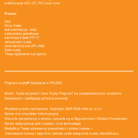
e-deklaracje VAT, CIT, PCC oraz inne
Pomoc
FAQ
filmy Video
dokumentacja - help
kalkulatory podatkowe
darmowy e-book PIT-11
aktualności e-pity
dane techniczne API, XML
Dysk e-pity
Twoje zgłoszenie lub opinia
Program e-pity® Najlepsze w POLSCE.
Marki: "e-pity po prostu" oraz "e-pity Program" są zarejestrowanymi znakami
towarowymi i podlegają ochronie prawnej.
Wszelkie prawa zastrzeżone. Copyright 2009-2026
e-file sp. z o.o.
Serwis ma charakter informacyjny.
Warunki korzystania z serwisu zawarte są w
Regulaminie
i
Polityce Prywatności
.
Serwis wykorzystuje
pliki cookies i inne technologie
.
Modyfikuj Twoje ustawienia prywatności i plików cookies »
Zastrzeżone nazwy i loga firm, zostały użyte wyłącznie w celu identyfikacji.