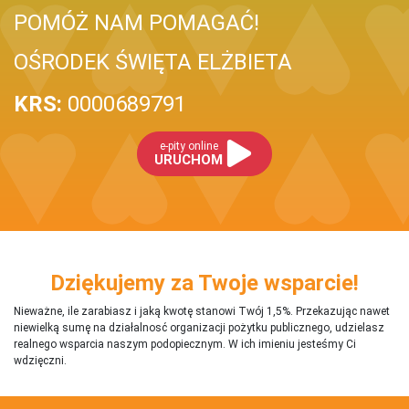
POMÓŻ NAM POMAGAĆ!
OŚRODEK ŚWIĘTA ELŻBIETA
KRS:
0000689791
e-pity online
URUCHOM
Dziękujemy za Twoje wsparcie!
Nieważne, ile zarabiasz i jaką kwotę stanowi Twój 1,5%. Przekazując nawet
niewielką sumę na działalnosć organizacji pożytku publicznego, udzielasz
realnego wsparcia naszym podopiecznym. W ich imieniu jesteśmy Ci
wdzięczni.