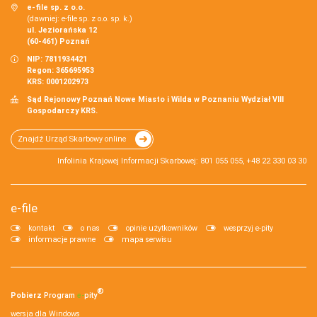
e-file sp. z o.o.
(dawniej: e-file sp. z o.o. sp. k.)
ul. Jeziorańska 12
(60-461) Poznań
NIP: 7811934421
Regon: 365695953
KRS: 0001202973
Sąd Rejonowy Poznań Nowe Miasto i Wilda w Poznaniu Wydział VIII
Gospodarczy KRS.
Znajdź Urząd Skarbowy online
Infolinia Krajowej Informacji Skarbowej: 801 055 055, +48 22 330 03 30
e-file
kontakt
o nas
opinie użytkowników
wesprzyj e-pity
informacje prawne
mapa serwisu
®
Pobierz
Program
e‑
pity
wersja dla Windows