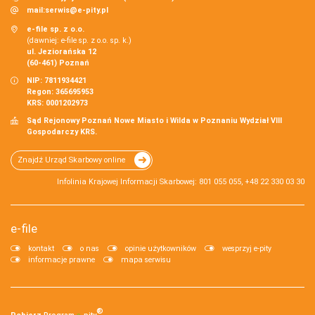
mail:
serwis@e-pity.pl
e-file sp. z o.o.
(dawniej: e-file sp. z o.o. sp. k.)
ul. Jeziorańska 12
(60-461) Poznań
NIP: 7811934421
Regon: 365695953
KRS: 0001202973
Sąd Rejonowy Poznań Nowe Miasto i Wilda w Poznaniu Wydział VIII
Gospodarczy KRS.
Znajdź Urząd Skarbowy online
Infolinia Krajowej Informacji Skarbowej: 801 055 055, +48 22 330 03 30
e-file
kontakt
o nas
opinie użytkowników
wesprzyj e-pity
informacje prawne
mapa serwisu
®