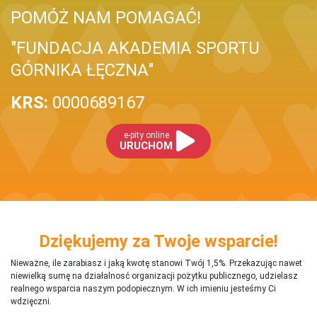
POMÓŻ NAM POMAGAĆ!
"FUNDACJA AKADEMIA SPORTU
GÓRNIKA ŁĘCZNA"
KRS:
0000689167
e-pity online
URUCHOM
Dziękujemy za Twoje wsparcie!
Nieważne, ile zarabiasz i jaką kwotę stanowi Twój 1,5%. Przekazując nawet
niewielką sumę na działalnosć organizacji pożytku publicznego, udzielasz
realnego wsparcia naszym podopiecznym. W ich imieniu jesteśmy Ci
wdzięczni.