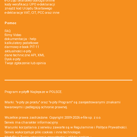
e-Urząd Skarbowy obsługa online
kody weryfikacji UPO e-deklaracji
znajdź kod Urzędu Skarbowego
e-deklaracje VAT, CIT, PCC oraz inne
Pomoc
FAQ
filmy Video
dokumentacja - help
kalkulatory podatkowe
darmowy e-book PIT-11
aktualności e-pity
dane techniczne API, XML
Dysk e-pity
Twoje zgłoszenie lub opinia
Program e-pity® Najlepsze w POLSCE.
Marki: "e-pity po prostu" oraz "e-pity Program" są zarejestrowanymi znakami
towarowymi i podlegają ochronie prawnej.
Wszelkie prawa zastrzeżone. Copyright 2009-2026
e-file sp. z o.o.
Serwis ma charakter informacyjny.
Warunki korzystania z serwisu zawarte są w
Regulaminie
i
Polityce Prywatności
.
Serwis wykorzystuje
pliki cookies i inne technologie
.