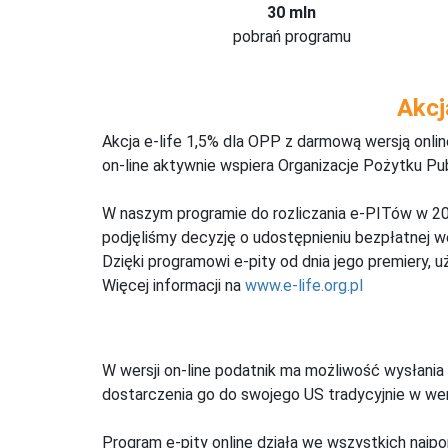
30 mln
pobrań programu
Akcj
Akcja e-life 1,5% dla OPP z darmową wersją onl
on-line aktywnie wspiera Organizacje Pożytku Pu
W naszym programie do rozliczania e-PITów w 20
podjęliśmy decyzję o udostępnieniu bezpłatnej 
Dzięki programowi e-pity od dnia jego premiery, u
Więcej informacji na
www.e-life.org.pl
W wersji on-line podatnik ma możliwość wysłania 
dostarczenia go do swojego US tradycyjnie w wers
Program e-pity online działa we wszystkich najpo