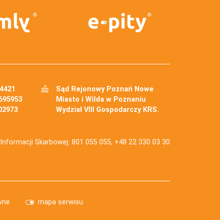
34421
Sąd Rejonowy Poznań Nowe
695953
Miasto i Wilda w Poznaniu
02973
Wydział VIII Gospodarczy KRS.
j Informacji Skarbowej: 801 055 055, +48 22 330 03 30
wne
mapa serwisu