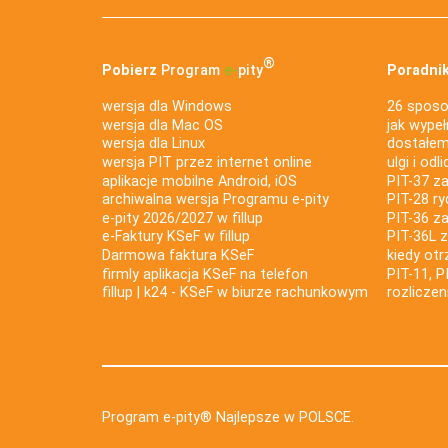
®
Pobierz
Program
e‑
pity
Poradnik
wersja dla Windows
26 sposo
wersja dla Mac OS
jak wypeł
wersja dla Linux
dostałem 
wersja PIT przez internet online
ulgi i odl
aplikacje mobilne Android, iOS
PIT-37 za
archiwalna wersja Programu e-pity
PIT-28 ry
e-pity 2026/2027 w fillup
PIT-36 z
e‑Faktury KSeF w fillup
PIT-36L 
Darmowa faktura KSeF
kiedy ot
firmly aplikacja KSeF na telefon
PIT-11, P
fillup | k24 - KSeF w biurze rachunkowym
rozlicze
Program e-pity® Najlepsze w POLSCE.