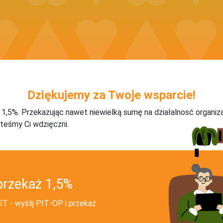
Dziękujemy za Twoje wsparcie!
j 1,5%. Przekazując nawet niewielką sumę na działalnosć organiz
teśmy Ci wdzięczni.
przekaż 1,5%
T - wyślij PIT‑OP i przekaż