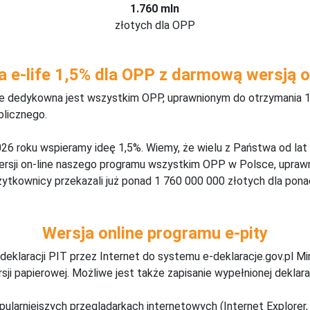
1.760 mln
złotych dla OPP
a e-life 1,5% dla OPP z darmową wersją o
ine dedykowna jest wszystkim OPP, uprawnionym do otrzymania 1
blicznego.
26 roku wspieramy ideę 1,5%. Wiemy, że wielu z Państwa od lat
wersji on-line naszego programu wszystkim OPP w Polsce, upraw
żytkownicy przekazali już ponad 1 760 000 000 złotych dla ponad
Wersja online programu e-pity
deklaracji PIT przez Internet do systemu e-deklaracje.gov.pl M
ji papierowej. Możliwe jest także zapisanie wypełnionej deklarac
pularniejszych przeglądarkach internetowych (Internet Explorer, 