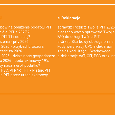
i
e-Deklaracje
bów na obniżenie podatku PIT
sprawdź i rozlicz Twój e PIT 2026
nić e-PIT'a 2027 ?
dlaczego warto sprawdzić Twój e
PIT-11 i co dalej?
FAQ do usługi Twój e-PIT
iczenia - pity 2026
e-Urząd Skarbowy obsługa online
 2026 - przykład, broszura
kody weryfikacji UPO e-deklaracji
czałt za 2026
znajdź kod Urzędu Skarbowego
a 2026 - działalność gospodarcza
e-deklaracje VAT, CIT, PCC oraz in
za 2026 - podatek liniowy 19%
rzymasz zwrot podatku?
IT-8C, PIT-4R i IFT - Płatnik PIT
nie PIT przez urząd skarbowy