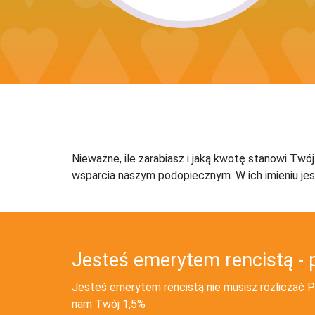
Nieważne, ile zarabiasz i jaką kwotę stanowi Twó
wsparcia naszym podopiecznym. W ich imieniu jes
Jesteś emerytem rencistą - 
Jesteś emerytem rencistą nie musisz rozliczać PI
nam Twój 1,5%