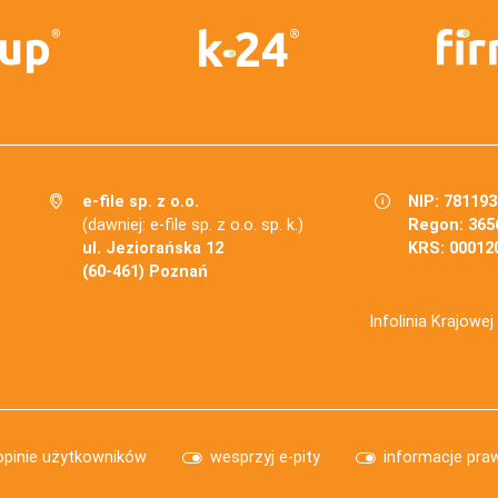
e-file sp. z o.o.
NIP: 78119
(dawniej: e-file sp. z o.o. sp. k.)
Regon: 365
ul. Jeziorańska 12
KRS: 00012
(60-461) Poznań
Infolinia Krajowe
opinie użytkowników
wesprzyj e-pity
informacje pra