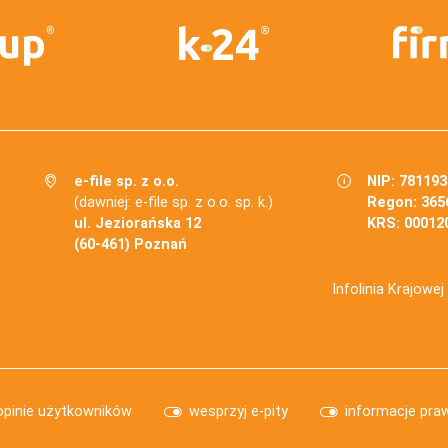
e-file sp. z o.o.
NIP: 78119
(dawniej: e-file sp. z o.o. sp. k.)
Regon: 365
ul. Jeziorańska 12
KRS: 00012
(60-461) Poznań
Infolinia Krajowe
opinie użytkowników
wesprzyj e-pity
informacje pra