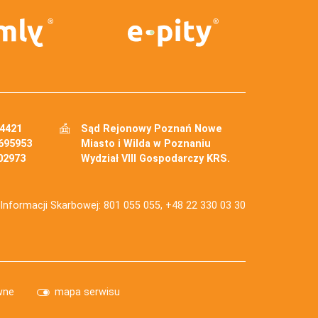
34421
Sąd Rejonowy Poznań Nowe
695953
Miasto i Wilda w Poznaniu
02973
Wydział VIII Gospodarczy KRS.
j Informacji Skarbowej: 801 055 055, +48 22 330 03 30
wne
mapa serwisu