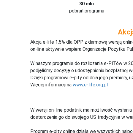
30 mln
pobrań programu
Akcj
Akcja e-life 1,5% dla OPP z darmową wersją onl
on-line aktywnie wspiera Organizacje Pożytku Pu
W naszym programie do rozliczania e-PITów w 20
podjęliśmy decyzję o udostępnieniu bezpłatnej 
Dzięki programowi e-pity od dnia jego premiery, u
Więcej informacji na
www.e-life.org.pl
W wersji on-line podatnik ma możliwość wysłania 
dostarczenia go do swojego US tradycyjnie w wers
Program e-pity online działa we wszystkich najpo