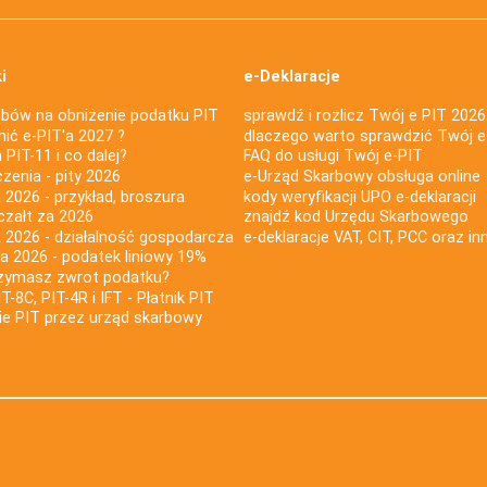
i
e-Deklaracje
bów na obniżenie podatku PIT
sprawdź i rozlicz Twój e PIT 2026
nić e-PIT'a 2027 ?
dlaczego warto sprawdzić Twój e
PIT-11 i co dalej?
FAQ do usługi Twój e-PIT
iczenia - pity 2026
e-Urząd Skarbowy obsługa online
 2026 - przykład, broszura
kody weryfikacji UPO e-deklaracji
czałt za 2026
znajdź kod Urzędu Skarbowego
a 2026 - działalność gospodarcza
e-deklaracje VAT, CIT, PCC oraz in
za 2026 - podatek liniowy 19%
rzymasz zwrot podatku?
IT-8C, PIT-4R i IFT - Płatnik PIT
nie PIT przez urząd skarbowy