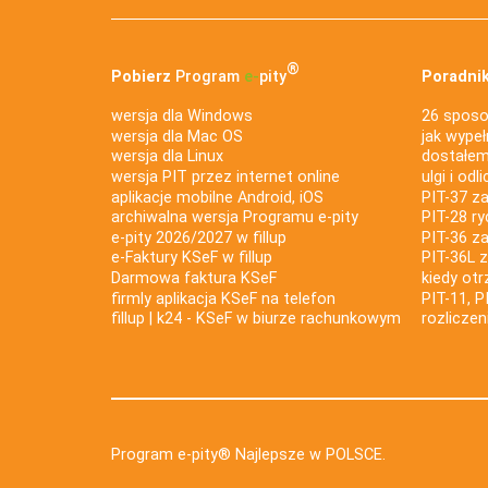
®
Pobierz
Program
e‑
pity
Poradnik
wersja dla Windows
26 sposo
wersja dla Mac OS
jak wypeł
wersja dla Linux
dostałem 
wersja PIT przez internet online
ulgi i odl
aplikacje mobilne Android, iOS
PIT-37 za
archiwalna wersja Programu e-pity
PIT-28 ry
e-pity 2026/2027 w fillup
PIT-36 z
e‑Faktury KSeF w fillup
PIT-36L 
Darmowa faktura KSeF
kiedy ot
firmly aplikacja KSeF na telefon
PIT-11, P
fillup | k24 - KSeF w biurze rachunkowym
rozlicze
Program e-pity® Najlepsze w POLSCE.