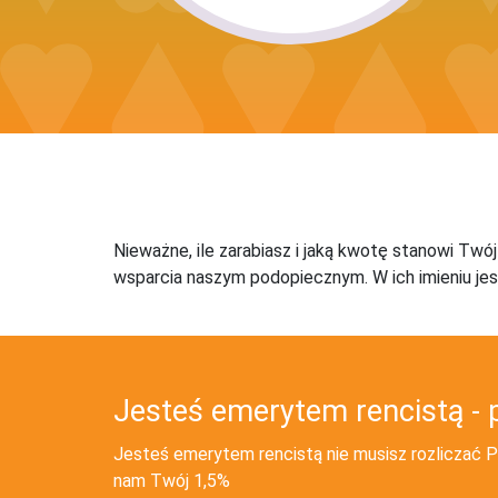
Nieważne, ile zarabiasz i jaką kwotę stanowi Twó
wsparcia naszym podopiecznym. W ich imieniu jes
Jesteś emerytem rencistą - 
Jesteś emerytem rencistą nie musisz rozliczać PI
nam Twój 1,5%