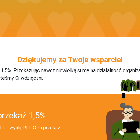
Dziękujemy za Twoje wsparcie!
j 1,5%. Przekazując nawet niewielką sumę na działalnosć organiz
teśmy Ci wdzięczni.
przekaż 1,5%
T - wyślij PIT‑OP i przekaż