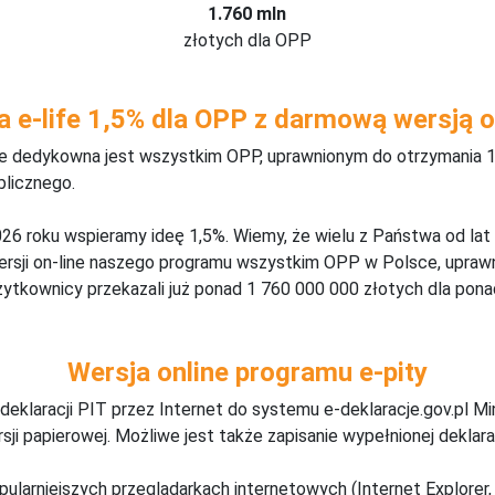
1.760 mln
złotych dla OPP
a e-life 1,5% dla OPP z darmową wersją o
ine dedykowna jest wszystkim OPP, uprawnionym do otrzymania 1
blicznego.
26 roku wspieramy ideę 1,5%. Wiemy, że wielu z Państwa od lat
wersji on-line naszego programu wszystkim OPP w Polsce, upraw
żytkownicy przekazali już ponad 1 760 000 000 złotych dla ponad
Wersja online programu e-pity
deklaracji PIT przez Internet do systemu e-deklaracje.gov.pl M
ji papierowej. Możliwe jest także zapisanie wypełnionej deklarac
pularniejszych przeglądarkach internetowych (Internet Explorer, 