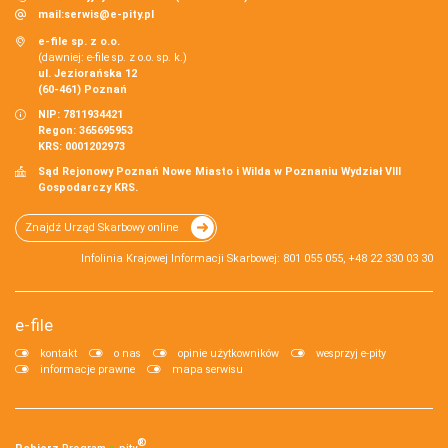
mail:
serwis@e-pity.pl
e-file sp. z o.o.
(dawniej: e-file sp. z o.o. sp. k.)
ul. Jeziorańska 12
(60-461) Poznań
NIP: 7811934421
Regon: 365695953
KRS: 0001202973
Sąd Rejonowy Poznań Nowe Miasto i Wilda w Poznaniu Wydział VIII
Gospodarczy KRS.
Znajdź Urząd Skarbowy online
Infolinia Krajowej Informacji Skarbowej: 801 055 055, +48 22 330 03 30
e-file
kontakt
o nas
opinie użytkowników
wesprzyj e-pity
informacje prawne
mapa serwisu
®