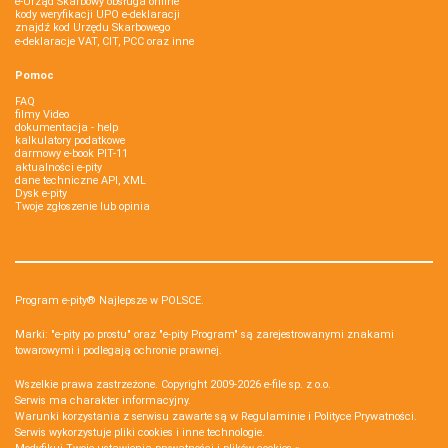
e-Urząd Skarbowy obsługa online
kody weryfikacji UPO e-deklaracji
znajdź kod Urzędu Skarbowego
e-deklaracje VAT, CIT, PCC oraz inne
Pomoc
FAQ
filmy Video
dokumentacja - help
kalkulatory podatkowe
darmowy e-book PIT-11
aktualności e-pity
dane techniczne API, XML
Dysk e-pity
Twoje zgłoszenie lub opinia
Program e-pity® Najlepsze w POLSCE.
Marki: "e-pity po prostu" oraz "e-pity Program" są zarejestrowanymi znakami
towarowymi i podlegają ochronie prawnej.
Wszelkie prawa zastrzeżone. Copyright 2009-2026
e-file sp. z o.o.
Serwis ma charakter informacyjny.
Warunki korzystania z serwisu zawarte są w
Regulaminie
i
Polityce Prywatności
.
Serwis wykorzystuje
pliki cookies i inne technologie
.