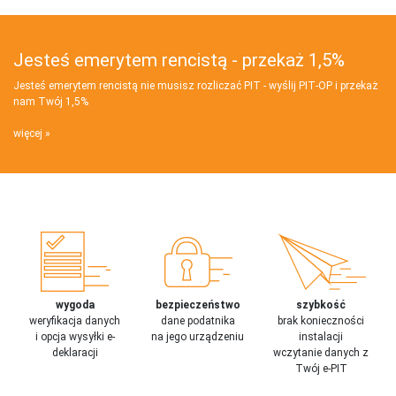
Jesteś emerytem rencistą - przekaż 1,5%
Jesteś emerytem rencistą nie musisz rozliczać PIT - wyślij PIT‑OP i przekaż
nam Twój 1,5%
więcej
wygoda
bezpieczeństwo
szybkość
weryfikacja danych
dane podatnika
brak konieczności
i opcja wysyłki e-
na jego urządzeniu
instalacji
deklaracji
wczytanie danych z
Twój e-PIT