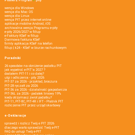
Pobierz
Program
e‑
pity
wersja dla Windows
wersja dla Mac OS
wersja dla Linux
wersja PIT przez internet online
aplikacje mobilne Android, iOS
archiwalna wersja Programu e-pity
e-pity 2026/2027 w fillup
e‑Faktury KSeF w fillup
Darmowa faktura KSeF
firmly aplikacja KSeF na telefon
fillup | k24 - KSeF w biurze rachunkowym
Poradniki
26 sposobów na obniżenie podatku PIT
jak wypełnić e-PIT'a 2027 ?
dostałem PIT-11 i co dalej?
ulgi i odliczenia - pity 2026
PIT-37 za 2026 - przykład, broszura
PIT-28 ryczałt za 2026
PIT-36 za 2026 - działalność gospodarcza
PIT-36L za 2026 - podatek liniowy 19%
kiedy otrzymasz zwrot podatku?
PIT-11, PIT-8C, PIT-4R i IFT - Płatnik PIT
rozliczenie PIT przez urząd skarbowy
e-Deklaracje
sprawdź i rozlicz Twój e PIT 2026
dlaczego warto sprawdzić Twój e-PIT
FAQ do usługi Twój e-PIT