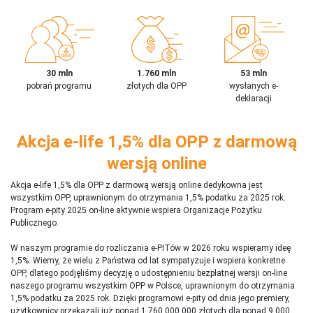
30 mln
1.760 mln
53 mln
pobrań programu
złotych dla OPP
wysłanych e-
deklaracji
Akcja e-life 1,5% dla OPP z darmową
wersją online
Akcja e-life 1,5% dla OPP z darmową wersją online dedykowna jest
wszystkim OPP, uprawnionym do otrzymania 1,5% podatku za 2025 rok.
Program e-pity 2025 on-line aktywnie wspiera Organizacje Pożytku
Publicznego.
W naszym programie do rozliczania e-PITów w 2026 roku wspieramy ideę
1,5%. Wiemy, że wielu z Państwa od lat sympatyzuje i wspiera konkretne
OPP, dlatego podjęliśmy decyzję o udostępnieniu bezpłatnej wersji on-line
naszego programu wszystkim OPP w Polsce, uprawnionym do otrzymania
1,5% podatku za 2025 rok. Dzięki programowi e-pity od dnia jego premiery,
użytkownicy przekazali już ponad 1 760 000 000 złotych dla ponad 9 000