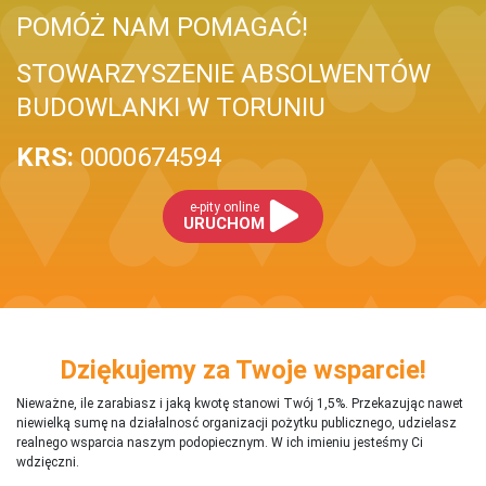
POMÓŻ NAM POMAGAĆ!
STOWARZYSZENIE ABSOLWENTÓW
BUDOWLANKI W TORUNIU
KRS:
0000674594
e-pity online
URUCHOM
Dziękujemy za Twoje wsparcie!
Nieważne, ile zarabiasz i jaką kwotę stanowi Twój 1,5%. Przekazując nawet
niewielką sumę na działalnosć organizacji pożytku publicznego, udzielasz
realnego wsparcia naszym podopiecznym. W ich imieniu jesteśmy Ci
wdzięczni.