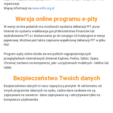
organizacji.
Więcej informacji na
www.e-life.org.pl
Wersja online programu e-pity
W wersji on-line podatnik ma możliwość wysłania deklaracji PIT przez
Internet do systemu e-deklaracje.gov.pl Ministerstwa Finansów lub
wydrukowania PIT-a i dostarczenia go do swojego US tradycyjnie w wersji
papierowej. Możliwe jest także zapisanie wypełnionej deklaracji PIT w pliku
PDF.
Program e-pity online działa we wszystkich najpopularniejszych
przeglądarkach internetowych (Internet Explorer, Firefox, Safari, Opera,
Chrome) zarówno na komputerze, jaki i urządzeniach mobilnych - telefon lub
tablet..
Bezpieczeństwo Twoich danych
Bezpieczeństwo danych to nasz najwyższy priorytet. W odróżnieniu od
innych programów obecnych na rynku,
ż
adne dane osobowe nie są
zapisywane na serwerze - dane zapisywane są i odczytywane tylko na
komputerze użytkownika.