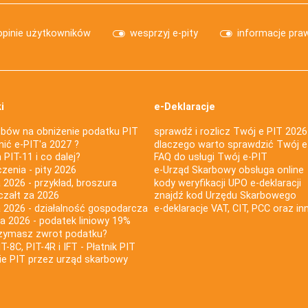
opinie użytkowników
wesprzyj e-pity
informacje pra
i
e-Deklaracje
bów na obniżenie podatku PIT
sprawdź i rozlicz Twój e PIT 2026
nić e-PIT'a 2027 ?
dlaczego warto sprawdzić Twój e
PIT-11 i co dalej?
FAQ do usługi Twój e-PIT
iczenia - pity 2026
e-Urząd Skarbowy obsługa online
 2026 - przykład, broszura
kody weryfikacji UPO e-deklaracji
czałt za 2026
znajdź kod Urzędu Skarbowego
a 2026 - działalność gospodarcza
e-deklaracje VAT, CIT, PCC oraz in
za 2026 - podatek liniowy 19%
rzymasz zwrot podatku?
IT-8C, PIT-4R i IFT - Płatnik PIT
nie PIT przez urząd skarbowy