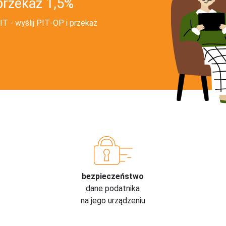
przekaż 1,5%
T - wyślij PIT‑OP i przekaż
bezpieczeństwo
dane podatnika
na jego urządzeniu