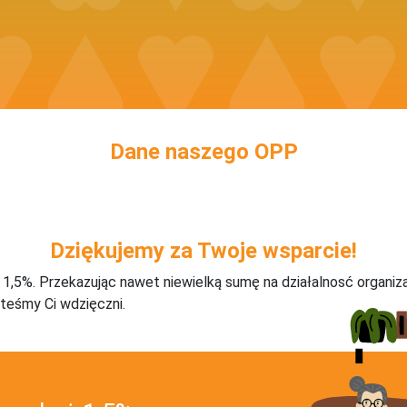
Dane naszego OPP
Dziękujemy za Twoje wsparcie!
j 1,5%. Przekazując nawet niewielką sumę na działalnosć organiz
teśmy Ci wdzięczni.