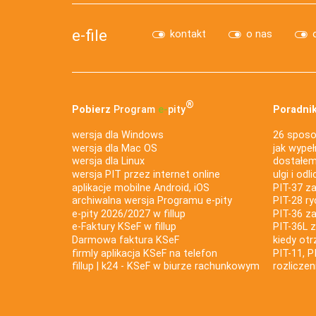
e-file
kontakt
o nas
®
Pobierz
Program
e‑
pity
Poradnik
wersja dla Windows
26 sposo
wersja dla Mac OS
jak wypeł
wersja dla Linux
dostałem 
wersja PIT przez internet online
ulgi i odl
aplikacje mobilne Android, iOS
PIT-37 za
archiwalna wersja Programu e-pity
PIT-28 ry
e-pity 2026/2027 w fillup
PIT-36 z
e‑Faktury KSeF w fillup
PIT-36L 
Darmowa faktura KSeF
kiedy ot
firmly aplikacja KSeF na telefon
PIT-11, P
fillup | k24 - KSeF w biurze rachunkowym
rozlicze