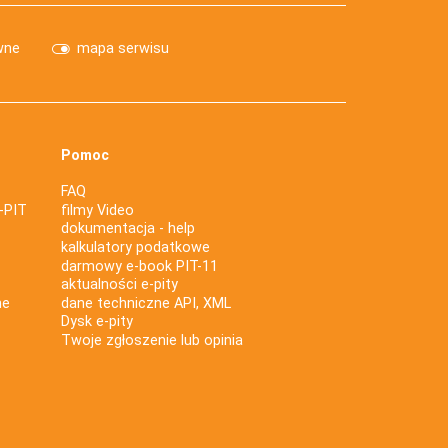
wne
mapa serwisu
Pomoc
FAQ
-PIT
filmy Video
dokumentacja - help
kalkulatory podatkowe
darmowy e-book PIT-11
aktualności e-pity
ne
dane techniczne API, XML
Dysk e-pity
Twoje zgłoszenie lub opinia