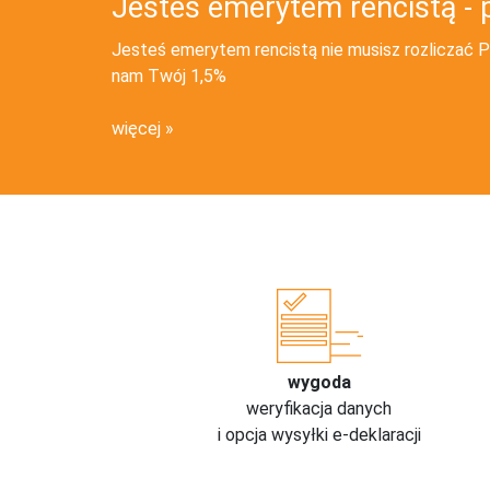
Jesteś emerytem rencistą - 
Jesteś emerytem rencistą nie musisz rozliczać PI
nam Twój 1,5%
więcej
wygoda
weryfikacja danych
i opcja wysyłki e-deklaracji