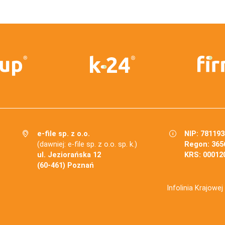
e-file sp. z o.o.
NIP: 78119
(dawniej: e-file sp. z o.o. sp. k.)
Regon: 365
ul. Jeziorańska 12
KRS: 00012
(60-461) Poznań
Infolinia Krajowe