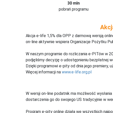
30 mln
pobrań programu
Akcj
Akcja e-life 1,5% dla OPP z darmową wersją onl
on-line aktywnie wspiera Organizacje Pożytku Pu
W naszym programie do rozliczania e-PITów w 20
podjęliśmy decyzję o udostępnieniu bezpłatnej 
Dzięki programowi e-pity od dnia jego premiery, u
Więcej informacji na
www.e-life.org.pl
W wersji on-line podatnik ma możliwość wysłania 
dostarczenia go do swojego US tradycyjnie w wers
Program e-pity online działa we wszystkich najpo