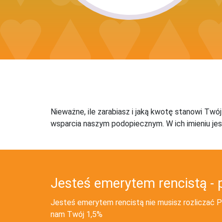
Nieważne, ile zarabiasz i jaką kwotę stanowi Twó
wsparcia naszym podopiecznym. W ich imieniu jes
Jesteś emerytem rencistą - 
Jesteś emerytem rencistą nie musisz rozliczać PI
nam Twój 1,5%