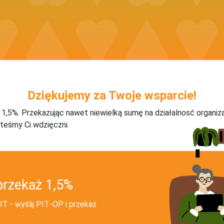
Dziękujemy za Twoje wsparcie!
j 1,5%. Przekazując nawet niewielką sumę na działalnosć organiz
teśmy Ci wdzięczni.
przekaż 1,5%
T - wyślij PIT‑OP i przekaż