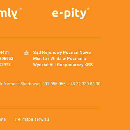
34421
Sąd Rejonowy Poznań Nowe
695953
Miasto i Wilda w Poznaniu
02973
Wydział VIII Gospodarczy KRS.
j Informacji Skarbowej: 801 055 055, +48 22 330 03 30
wne
mapa serwisu