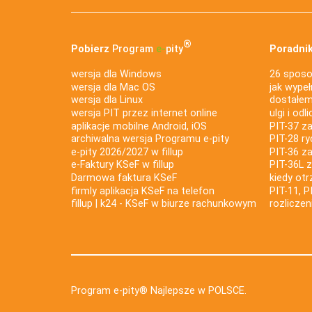
®
Pobierz
Program
e‑
pity
Poradnik
wersja dla Windows
26 sposo
wersja dla Mac OS
jak wypeł
wersja dla Linux
dostałem 
wersja PIT przez internet online
ulgi i odl
aplikacje mobilne Android, iOS
PIT-37 za
archiwalna wersja Programu e-pity
PIT-28 ry
e-pity 2026/2027 w fillup
PIT-36 z
e‑Faktury KSeF w fillup
PIT-36L 
Darmowa faktura KSeF
kiedy ot
firmly aplikacja KSeF na telefon
PIT-11, P
fillup | k24 - KSeF w biurze rachunkowym
rozlicze
Program e-pity® Najlepsze w POLSCE.