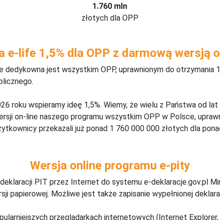
1.760 mln
złotych dla OPP
a e-life 1,5% dla OPP z darmową wersją o
ine dedykowna jest wszystkim OPP, uprawnionym do otrzymania 1
blicznego.
26 roku wspieramy ideę 1,5%. Wiemy, że wielu z Państwa od lat
wersji on-line naszego programu wszystkim OPP w Polsce, upraw
żytkownicy przekazali już ponad 1 760 000 000 złotych dla ponad
Wersja online programu e-pity
deklaracji PIT przez Internet do systemu e-deklaracje.gov.pl M
ji papierowej. Możliwe jest także zapisanie wypełnionej deklarac
pularniejszych przeglądarkach internetowych (Internet Explorer, 