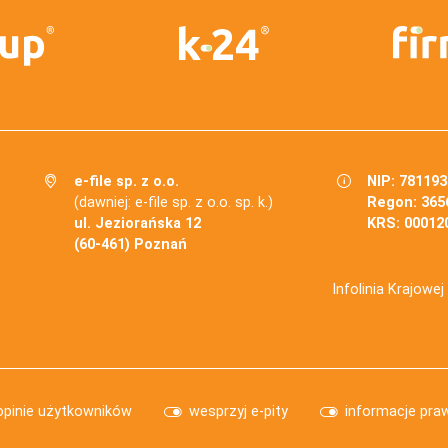
e-file sp. z o.o.
NIP: 78119
(dawniej: e-file sp. z o.o. sp. k.)
Regon: 365
ul. Jeziorańska 12
KRS: 00012
(60-461) Poznań
Infolinia Krajowe
opinie użytkowników
wesprzyj e-pity
informacje pra