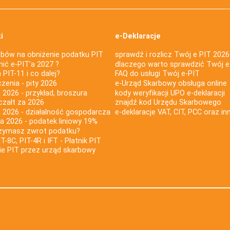
i
e-Deklaracje
bów na obniżenie podatku PIT
sprawdź i rozlicz Twój e PIT 2026
nić e-PIT'a 2027 ?
dlaczego warto sprawdzić Twój e
PIT-11 i co dalej?
FAQ do usługi Twój e-PIT
iczenia - pity 2026
e-Urząd Skarbowy obsługa online
 2026 - przykład, broszura
kody weryfikacji UPO e-deklaracji
czałt za 2026
znajdź kod Urzędu Skarbowego
a 2026 - działalność gospodarcza
e-deklaracje VAT, CIT, PCC oraz in
za 2026 - podatek liniowy 19%
rzymasz zwrot podatku?
IT-8C, PIT-4R i IFT - Płatnik PIT
nie PIT przez urząd skarbowy