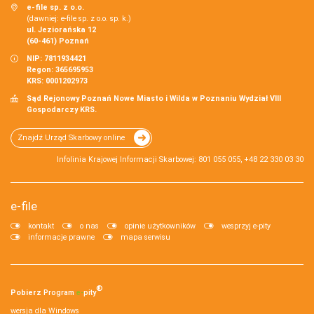
e-file sp. z o.o.
(dawniej: e-file sp. z o.o. sp. k.)
ul. Jeziorańska 12
(60-461) Poznań
NIP: 7811934421
Regon: 365695953
KRS: 0001202973
Sąd Rejonowy Poznań Nowe Miasto i Wilda w Poznaniu Wydział VIII
Gospodarczy KRS.
Znajdź Urząd Skarbowy online
Infolinia Krajowej Informacji Skarbowej: 801 055 055, +48 22 330 03 30
e-file
kontakt
o nas
opinie użytkowników
wesprzyj e-pity
informacje prawne
mapa serwisu
®
Pobierz
Program
e‑
pity
wersja dla Windows