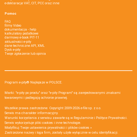
e-deklaracje VAT, CIT, PCC oraz inne
Pomoc
FAQ
filmy Video
dokumentacja - help
kalkulatory podatkowe
darmowy e-book PIT-11
aktualności e-pity
dane techniczne API, XML
Dysk e-pity
Twoje zgłoszenie lub opinia
Program e-pity® Najlepsze w POLSCE.
Marki: "e-pity po prostu" oraz "e-pity Program" są zarejestrowanymi znakami
towarowymi i podlegają ochronie prawnej.
Wszelkie prawa zastrzeżone. Copyright 2009-2026
e-file sp. z o.o.
Serwis ma charakter informacyjny.
Warunki korzystania z serwisu zawarte są w
Regulaminie
i
Polityce Prywatności
.
Serwis wykorzystuje
pliki cookies i inne technologie
.
Modyfikuj Twoje ustawienia prywatności i plików cookies »
Zastrzeżone nazwy i loga firm, zostały użyte wyłącznie w celu identyfikacji.