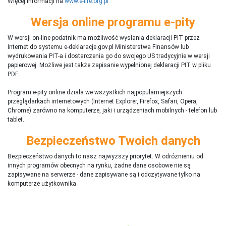
Więcej informacji na
www.e-life.org.pl
Wersja online programu e-pity
W wersji on-line podatnik ma możliwość wysłania deklaracji PIT przez
Internet do systemu e-deklaracje.gov.pl Ministerstwa Finansów lub
wydrukowania PIT-a i dostarczenia go do swojego US tradycyjnie w wersji
papierowej. Możliwe jest także zapisanie wypełnionej deklaracji PIT w pliku
PDF.
Program e-pity online działa we wszystkich najpopularniejszych
przeglądarkach internetowych (Internet Explorer, Firefox, Safari, Opera,
Chrome) zarówno na komputerze, jaki i urządzeniach mobilnych - telefon lub
tablet..
Bezpieczeństwo Twoich danych
Bezpieczeństwo danych to nasz najwyższy priorytet. W odróżnieniu od
innych programów obecnych na rynku,
ż
adne dane osobowe nie są
zapisywane na serwerze - dane zapisywane są i odczytywane tylko na
komputerze użytkownika.