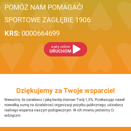
POMÓŻ NAM POMAGAĆ!
SPORTOWE ZAGŁĘBIE 1906
KRS:
0000664699
e-pity online
URUCHOM
Dziękujemy za Twoje wsparcie!
Nieważne, ile zarabiasz i jaką kwotę stanowi Twój 1,5%. Przekazując nawet
niewielką sumę na działalnosć organizacji pożytku publicznego, udzielasz
realnego wsparcia naszym podopiecznym. W ich imieniu jesteśmy Ci
wdzięczni.