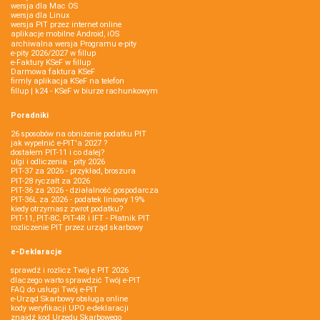
wersja dla Mac OS
wersja dla Linux
wersja PIT przez internet online
aplikacje mobilne Android, iOS
archiwalna wersja Programu e-pity
e-pity 2026/2027 w fillup
e‑Faktury KSeF w fillup
Darmowa faktura KSeF
firmly aplikacja KSeF na telefon
fillup | k24 - KSeF w biurze rachunkowym
Poradniki
26 sposobów na obniżenie podatku PIT
jak wypełnić e-PIT'a 2027 ?
dostałem PIT-11 i co dalej?
ulgi i odliczenia - pity 2026
PIT-37 za 2026 - przykład, broszura
PIT-28 ryczałt za 2026
PIT-36 za 2026 - działalność gospodarcza
PIT-36L za 2026 - podatek liniowy 19%
kiedy otrzymasz zwrot podatku?
PIT-11, PIT-8C, PIT-4R i IFT - Płatnik PIT
rozliczenie PIT przez urząd skarbowy
e-Deklaracje
sprawdź i rozlicz Twój e PIT 2026
dlaczego warto sprawdzić Twój e-PIT
FAQ do usługi Twój e-PIT
e-Urząd Skarbowy obsługa online
kody weryfikacji UPO e-deklaracji
znajdź kod Urzędu Skarbowego