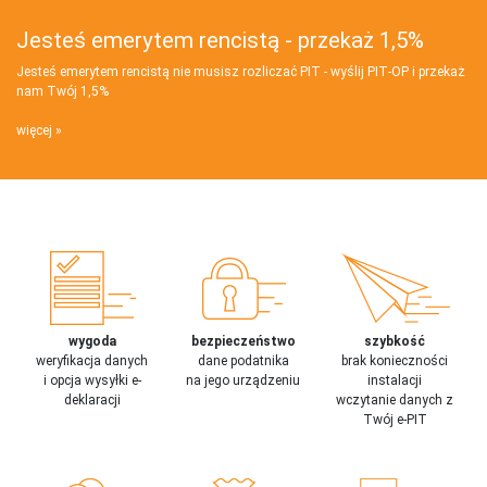
Jesteś emerytem rencistą - przekaż 1,5%
Jesteś emerytem rencistą nie musisz rozliczać PIT - wyślij PIT‑OP i przekaż
nam Twój 1,5%
więcej
wygoda
bezpieczeństwo
szybkość
weryfikacja danych
dane podatnika
brak konieczności
i opcja wysyłki e-
na jego urządzeniu
instalacji
deklaracji
wczytanie danych z
Twój e-PIT