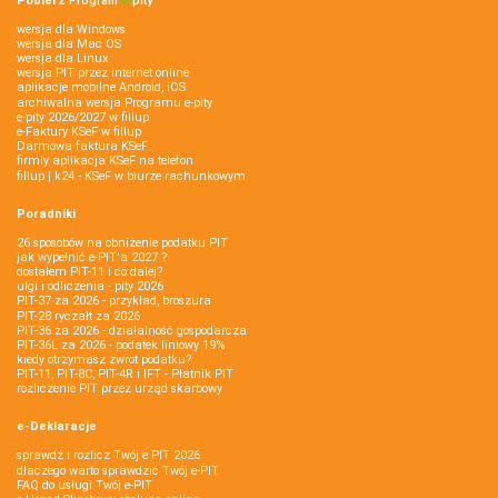
Pobierz
Program
e‑
pity
wersja dla Windows
wersja dla Mac OS
wersja dla Linux
wersja PIT przez internet online
aplikacje mobilne Android, iOS
archiwalna wersja Programu e-pity
e-pity 2026/2027 w fillup
e‑Faktury KSeF w fillup
Darmowa faktura KSeF
firmly aplikacja KSeF na telefon
fillup | k24 - KSeF w biurze rachunkowym
Poradniki
26 sposobów na obniżenie podatku PIT
jak wypełnić e-PIT'a 2027 ?
dostałem PIT-11 i co dalej?
ulgi i odliczenia - pity 2026
PIT-37 za 2026 - przykład, broszura
PIT-28 ryczałt za 2026
PIT-36 za 2026 - działalność gospodarcza
PIT-36L za 2026 - podatek liniowy 19%
kiedy otrzymasz zwrot podatku?
PIT-11, PIT-8C, PIT-4R i IFT - Płatnik PIT
rozliczenie PIT przez urząd skarbowy
e-Deklaracje
sprawdź i rozlicz Twój e PIT 2026
dlaczego warto sprawdzić Twój e-PIT
FAQ do usługi Twój e-PIT