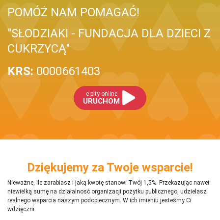
POMÓŻ NAM POMAGAĆ!
"SŁODZIAKI - FUNDACJA DLA DZIECI Z
CUKRZYCĄ"
KRS:
0000661403
e-pity online
URUCHOM
Dziękujemy za Twoje wsparcie!
Nieważne, ile zarabiasz i jaką kwotę stanowi Twój 1,5%. Przekazując nawet
niewielką sumę na działalnosć organizacji pożytku publicznego, udzielasz
realnego wsparcia naszym podopiecznym. W ich imieniu jesteśmy Ci
wdzięczni.