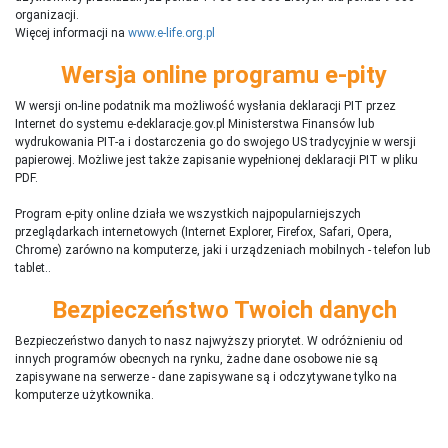
organizacji.
Więcej informacji na
www.e-life.org.pl
Wersja online programu e-pity
W wersji on-line podatnik ma możliwość wysłania deklaracji PIT przez
Internet do systemu e-deklaracje.gov.pl Ministerstwa Finansów lub
wydrukowania PIT-a i dostarczenia go do swojego US tradycyjnie w wersji
papierowej. Możliwe jest także zapisanie wypełnionej deklaracji PIT w pliku
PDF.
Program e-pity online działa we wszystkich najpopularniejszych
przeglądarkach internetowych (Internet Explorer, Firefox, Safari, Opera,
Chrome) zarówno na komputerze, jaki i urządzeniach mobilnych - telefon lub
tablet..
Bezpieczeństwo Twoich danych
Bezpieczeństwo danych to nasz najwyższy priorytet. W odróżnieniu od
innych programów obecnych na rynku,
ż
adne dane osobowe nie są
zapisywane na serwerze - dane zapisywane są i odczytywane tylko na
komputerze użytkownika.