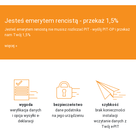
Jesteś emerytem rencistą - przekaż 1,5%
Jesteś emerytem rencistą nie musisz rozliczać PIT - wyślij PIT‑OP i przekaż
nam Twój 1,5%
więcej
wygoda
bezpieczeństwo
szybkość
weryfikacja danych
dane podatnika
brak konieczności
i opcja wysyłki e-
na jego urządzeniu
instalacji
deklaracji
wczytanie danych z
Twój e-PIT