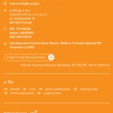
mail:
serwis@e-pity.pl
e-file sp. z o.o.
(dawniej: e-file sp. z o.o. sp. k.)
ul. Jeziorańska 12
(60-461) Poznań
NIP: 7811934421
Regon: 365695953
KRS: 0001202973
Sąd Rejonowy Poznań Nowe Miasto i Wilda w Poznaniu Wydział VIII
Gospodarczy KRS.
Znajdź Urząd Skarbowy online
Infolinia Krajowej Informacji Skarbowej: 801 055 055, +48 22 330 03 30
e-file
kontakt
o nas
opinie użytkowników
wesprzyj e-pity
informacje prawne
mapa serwisu
®