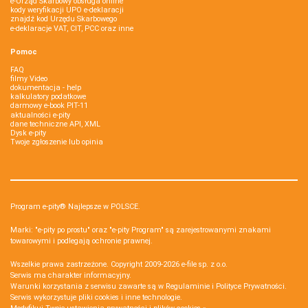
e-Urząd Skarbowy obsługa online
kody weryfikacji UPO e-deklaracji
znajdź kod Urzędu Skarbowego
e-deklaracje VAT, CIT, PCC oraz inne
Pomoc
FAQ
filmy Video
dokumentacja - help
kalkulatory podatkowe
darmowy e-book PIT-11
aktualności e-pity
dane techniczne API, XML
Dysk e-pity
Twoje zgłoszenie lub opinia
Program e-pity® Najlepsze w POLSCE.
Marki: "e-pity po prostu" oraz "e-pity Program" są zarejestrowanymi znakami
towarowymi i podlegają ochronie prawnej.
Wszelkie prawa zastrzeżone. Copyright 2009-2026
e-file sp. z o.o.
Serwis ma charakter informacyjny.
Warunki korzystania z serwisu zawarte są w
Regulaminie
i
Polityce Prywatności
.
Serwis wykorzystuje
pliki cookies i inne technologie
.