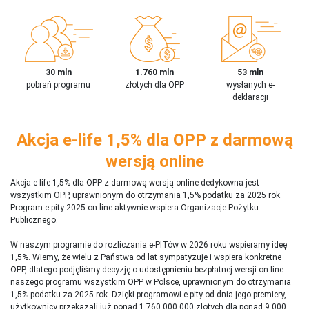
30 mln
1.760 mln
53 mln
pobrań programu
złotych dla OPP
wysłanych e-
deklaracji
Akcja e-life 1,5% dla OPP z darmową
wersją online
Akcja e-life 1,5% dla OPP z darmową wersją online dedykowna jest
wszystkim OPP, uprawnionym do otrzymania 1,5% podatku za 2025 rok.
Program e-pity 2025 on-line aktywnie wspiera Organizacje Pożytku
Publicznego.
W naszym programie do rozliczania e-PITów w 2026 roku wspieramy ideę
1,5%. Wiemy, że wielu z Państwa od lat sympatyzuje i wspiera konkretne
OPP, dlatego podjęliśmy decyzję o udostępnieniu bezpłatnej wersji on-line
naszego programu wszystkim OPP w Polsce, uprawnionym do otrzymania
1,5% podatku za 2025 rok. Dzięki programowi e-pity od dnia jego premiery,
użytkownicy przekazali już ponad 1 760 000 000 złotych dla ponad 9 000