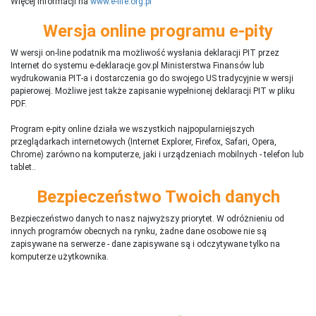
Więcej informacji na
www.e-life.org.pl
Wersja online programu e-pity
W wersji on-line podatnik ma możliwość wysłania deklaracji PIT przez
Internet do systemu e-deklaracje.gov.pl Ministerstwa Finansów lub
wydrukowania PIT-a i dostarczenia go do swojego US tradycyjnie w wersji
papierowej. Możliwe jest także zapisanie wypełnionej deklaracji PIT w pliku
PDF.
Program e-pity online działa we wszystkich najpopularniejszych
przeglądarkach internetowych (Internet Explorer, Firefox, Safari, Opera,
Chrome) zarówno na komputerze, jaki i urządzeniach mobilnych - telefon lub
tablet..
Bezpieczeństwo Twoich danych
Bezpieczeństwo danych to nasz najwyższy priorytet. W odróżnieniu od
innych programów obecnych na rynku,
ż
adne dane osobowe nie są
zapisywane na serwerze - dane zapisywane są i odczytywane tylko na
komputerze użytkownika.