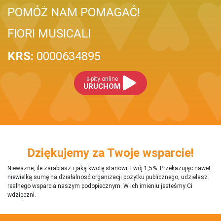
POMÓŻ NAM POMAGAĆ!
FIORI MUSICALI
KRS:
0000634895
e-pity online
URUCHOM
Dziękujemy za Twoje wsparcie!
Nieważne, ile zarabiasz i jaką kwotę stanowi Twój 1,5%. Przekazując nawet
niewielką sumę na działalnosć organizacji pożytku publicznego, udzielasz
realnego wsparcia naszym podopiecznym. W ich imieniu jesteśmy Ci
wdzięczni.