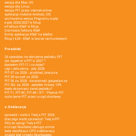
wersja dla Mac OS
wersja dla Linux
wersja PIT przez internet online
aplikacje mobilne Android, iOS
archiwalna wersja Programu e-pity
e-pity 2026/2027 w fillup
e‑Faktury KSeF w fillup
Darmowa faktura KSeF
firmly aplikacja KSeF na telefon
fillup | k24 - KSeF w biurze rachunkowym
Poradniki
26 sposobów na obniżenie podatku PIT
jak wypełnić e-PIT'a 2027 ?
dostałem PIT-11 i co dalej?
ulgi i odliczenia - pity 2026
PIT-37 za 2026 - przykład, broszura
PIT-28 ryczałt za 2026
PIT-36 za 2026 - działalność gospodarcza
PIT-36L za 2026 - podatek liniowy 19%
kiedy otrzymasz zwrot podatku?
PIT-11, PIT-8C, PIT-4R i IFT - Płatnik PIT
rozliczenie PIT przez urząd skarbowy
e-Deklaracje
sprawdź i rozlicz Twój e PIT 2026
dlaczego warto sprawdzić Twój e-PIT
FAQ do usługi Twój e-PIT
e-Urząd Skarbowy obsługa online
kody weryfikacji UPO e-deklaracji
znajdź kod Urzędu Skarbowego