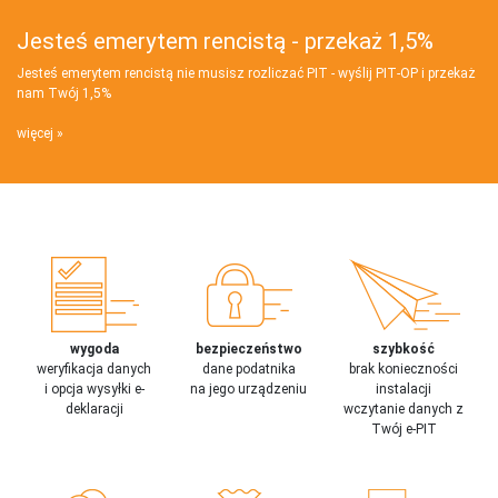
Jesteś emerytem rencistą - przekaż 1,5%
Jesteś emerytem rencistą nie musisz rozliczać PIT - wyślij PIT‑OP i przekaż
nam Twój 1,5%
więcej
wygoda
bezpieczeństwo
szybkość
weryfikacja danych
dane podatnika
brak konieczności
i opcja wysyłki e-
na jego urządzeniu
instalacji
deklaracji
wczytanie danych z
Twój e-PIT