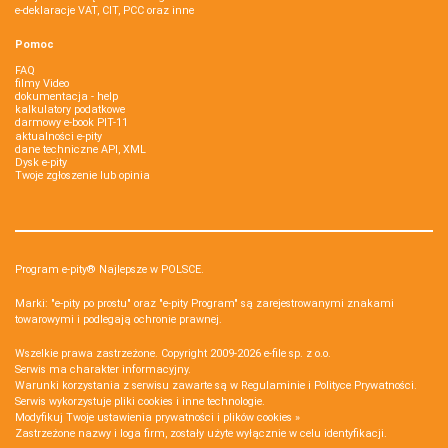
e-deklaracje VAT, CIT, PCC oraz inne
Pomoc
FAQ
filmy Video
dokumentacja - help
kalkulatory podatkowe
darmowy e-book PIT-11
aktualności e-pity
dane techniczne API, XML
Dysk e-pity
Twoje zgłoszenie lub opinia
Program e-pity® Najlepsze w POLSCE.
Marki: "e-pity po prostu" oraz "e-pity Program" są zarejestrowanymi znakami
towarowymi i podlegają ochronie prawnej.
Wszelkie prawa zastrzeżone. Copyright 2009-2026
e-file sp. z o.o.
Serwis ma charakter informacyjny.
Warunki korzystania z serwisu zawarte są w
Regulaminie
i
Polityce Prywatności
.
Serwis wykorzystuje
pliki cookies i inne technologie
.
Modyfikuj Twoje ustawienia prywatności i plików cookies »
Zastrzeżone nazwy i loga firm, zostały użyte wyłącznie w celu identyfikacji.