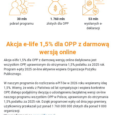
30 mln
1.760 mln
53 mln
pobrań programu
złotych dla OPP
wysłanych e-
deklaracji
Akcja e-life 1,5% dla OPP z darmową
wersją online
Akcja e-life 1,5% dla OPP z darmową wersją online dedykowna jest
wszystkim OPP, uprawnionym do otrzymania 1,5% podatku za 2025 rok.
Program e-pity 2025 on-line aktywnie wspiera Organizacje Pożytku
Publicznego.
W naszym programie do rozliczania e-PITów w 2026 roku wspieramy ideę
1,5%. Wiemy, że wielu z Państwa od lat sympatyzuje i wspiera konkretne
OPP, dlatego podjęliśmy decyzję o udostępnieniu bezpłatnej wersji on-line
naszego programu wszystkim OPP w Polsce, uprawnionym do otrzymania
1,5% podatku za 2025 rok. Dzięki programowi e-pity od dnia jego premiery,
użytkownicy przekazali już ponad 1 760 000 000 złotych dla ponad 9 000
organizacji.