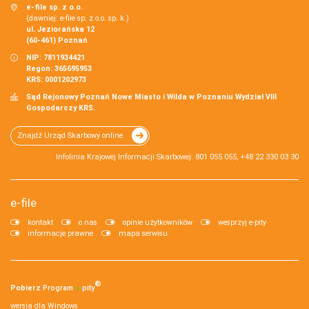
e-file sp. z o.o.
(dawniej: e-file sp. z o.o. sp. k.)
ul. Jeziorańska 12
(60-461) Poznań
NIP: 7811934421
Regon: 365695953
KRS: 0001202973
Sąd Rejonowy Poznań Nowe Miasto i Wilda w Poznaniu Wydział VIII
Gospodarczy KRS.
Znajdź Urząd Skarbowy online
Infolinia Krajowej Informacji Skarbowej: 801 055 055, +48 22 330 03 30
e-file
kontakt
o nas
opinie użytkowników
wesprzyj e-pity
informacje prawne
mapa serwisu
®
Pobierz
Program
e‑
pity
wersja dla Windows