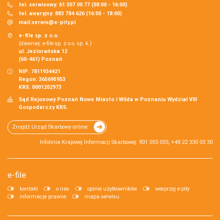
tel. serwisowy: 61 307 00 77 (08:00 - 16:00)
tel. awaryjny: 883 784 626 (16:00 - 18:00)
mail:
serwis@e-pity.pl
e-file sp. z o.o.
(dawniej: e-file sp. z o.o. sp. k.)
ul. Jeziorańska 12
(60-461) Poznań
NIP: 7811934421
Regon: 365695953
KRS: 0001202973
Sąd Rejonowy Poznań Nowe Miasto i Wilda w Poznaniu Wydział VIII
Gospodarczy KRS.
Znajdź Urząd Skarbowy online
Infolinia Krajowej Informacji Skarbowej: 801 055 055, +48 22 330 03 30
e-file
kontakt
o nas
opinie użytkowników
wesprzyj e-pity
informacje prawne
mapa serwisu