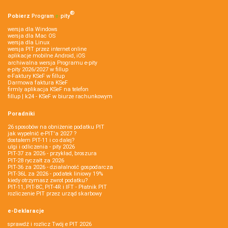
®
Pobierz
Program
e‑
pity
wersja dla Windows
wersja dla Mac OS
wersja dla Linux
wersja PIT przez internet online
aplikacje mobilne Android, iOS
archiwalna wersja Programu e-pity
e-pity 2026/2027 w fillup
e‑Faktury KSeF w fillup
Darmowa faktura KSeF
firmly aplikacja KSeF na telefon
fillup | k24 - KSeF w biurze rachunkowym
Poradniki
26 sposobów na obniżenie podatku PIT
jak wypełnić e-PIT'a 2027 ?
dostałem PIT-11 i co dalej?
ulgi i odliczenia - pity 2026
PIT-37 za 2026 - przykład, broszura
PIT-28 ryczałt za 2026
PIT-36 za 2026 - działalność gospodarcza
PIT-36L za 2026 - podatek liniowy 19%
kiedy otrzymasz zwrot podatku?
PIT-11, PIT-8C, PIT-4R i IFT - Płatnik PIT
rozliczenie PIT przez urząd skarbowy
e-Deklaracje
sprawdź i rozlicz Twój e PIT 2026