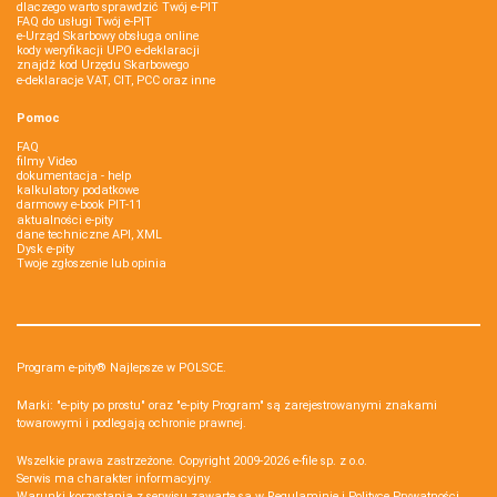
dlaczego warto sprawdzić Twój e-PIT
FAQ do usługi Twój e-PIT
e-Urząd Skarbowy obsługa online
kody weryfikacji UPO e-deklaracji
znajdź kod Urzędu Skarbowego
e-deklaracje VAT, CIT, PCC oraz inne
Pomoc
FAQ
filmy Video
dokumentacja - help
kalkulatory podatkowe
darmowy e-book PIT-11
aktualności e-pity
dane techniczne API, XML
Dysk e-pity
Twoje zgłoszenie lub opinia
Program e-pity® Najlepsze w POLSCE.
Marki: "e-pity po prostu" oraz "e-pity Program" są zarejestrowanymi znakami
towarowymi i podlegają ochronie prawnej.
Wszelkie prawa zastrzeżone. Copyright 2009-2026
e-file sp. z o.o.
Serwis ma charakter informacyjny.
Warunki korzystania z serwisu zawarte są w
Regulaminie
i
Polityce Prywatności
.