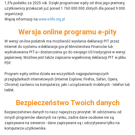
1,5% podatku za 2025 rok. Dzięki programowi e-pity od dnia jego premiery,
użytkownicy przekazali już ponad 1 760 000 000 złotych dla ponad 9 000
organizacji.
Więcej informacji na
www.e-life.org.pl
Wersja online programu e-pity
W wersji on-line podatnik ma możliwość wysłania deklaracji PIT przez
Internet do systemu e-deklaracje.gov.pl Ministerstwa Finansów lub
wydrukowania PIT-a i dostarczenia go do swojego US tradycyjnie w wersji
papierowej. Możliwe jest także zapisanie wypełnionej deklaracji PIT w pliku
PDF.
Program e-pity online działa we wszystkich najpopularniejszych
przeglądarkach internetowych (Internet Explorer, Firefox, Safari, Opera,
Chrome) zarówno na komputerze, jaki i urządzeniach mobilnych - telefon lub
tablet..
Bezpieczeństwo Twoich danych
Bezpieczeństwo danych to nasz najwyższy priorytet. W odróżnieniu od
innych programów obecnych na rynku,
ż
adne dane osobowe nie są
zapisywane na serwerze - dane zapisywane są i odczytywane tylko na
komputerze użytkownika.