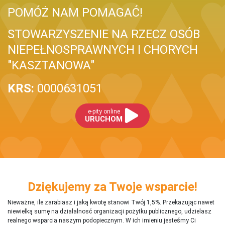
POMÓŻ NAM POMAGAĆ!
STOWARZYSZENIE NA RZECZ OSÓB
NIEPEŁNOSPRAWNYCH I CHORYCH
"KASZTANOWA"
KRS:
0000631051
e-pity online
URUCHOM
Dziękujemy za Twoje wsparcie!
Nieważne, ile zarabiasz i jaką kwotę stanowi Twój 1,5%. Przekazując nawet
niewielką sumę na działalnosć organizacji pożytku publicznego, udzielasz
realnego wsparcia naszym podopiecznym. W ich imieniu jesteśmy Ci