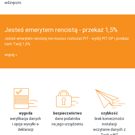
wdzięczni.
Jesteś emerytem rencistą - przekaż 1,5%
Jesteś emerytem rencistą nie musisz rozliczać PIT - wyślij PIT‑OP i przekaż
nam Twój 1,5%
więcej
wygoda
bezpieczeństwo
szybkość
weryfikacja danych
dane podatnika
brak konieczności
i opcja wysyłki e-
na jego urządzeniu
instalacji
deklaracji
wczytanie danych z
Twój e-PIT