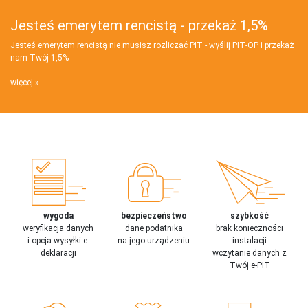
Jesteś emerytem rencistą - przekaż 1,5%
Jesteś emerytem rencistą nie musisz rozliczać PIT - wyślij PIT‑OP i przekaż
nam Twój 1,5%
więcej
wygoda
bezpieczeństwo
szybkość
weryfikacja danych
dane podatnika
brak konieczności
i opcja wysyłki e-
na jego urządzeniu
instalacji
deklaracji
wczytanie danych z
Twój e-PIT