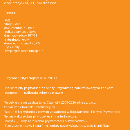
e-deklaracje VAT, CIT, PCC oraz inne
Pomoc
FAQ
filmy Video
dokumentacja - help
kalkulatory podatkowe
darmowy e-book PIT-11
aktualności e-pity
dane techniczne API, XML
Dysk e-pity
Twoje zgłoszenie lub opinia
Program e-pity® Najlepsze w POLSCE.
Marki: "e-pity po prostu" oraz "e-pity Program" są zarejestrowanymi znakami
towarowymi i podlegają ochronie prawnej.
Wszelkie prawa zastrzeżone. Copyright 2009-2026
e-file sp. z o.o.
Serwis ma charakter informacyjny.
Warunki korzystania z serwisu zawarte są w
Regulaminie
i
Polityce Prywatności
.
Serwis wykorzystuje
pliki cookies i inne technologie
.
Modyfikuj Twoje ustawienia prywatności i plików cookies »
Zastrzeżone nazwy i loga firm, zostały użyte wyłącznie w celu identyfikacji.