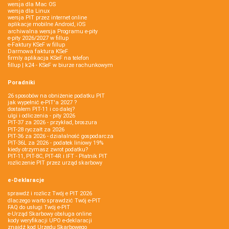
wersja dla Mac OS
wersja dla Linux
wersja PIT przez internet online
aplikacje mobilne Android, iOS
archiwalna wersja Programu e-pity
e-pity 2026/2027 w fillup
e‑Faktury KSeF w fillup
Darmowa faktura KSeF
firmly aplikacja KSeF na telefon
fillup | k24 - KSeF w biurze rachunkowym
Poradniki
26 sposobów na obniżenie podatku PIT
jak wypełnić e-PIT'a 2027 ?
dostałem PIT-11 i co dalej?
ulgi i odliczenia - pity 2026
PIT-37 za 2026 - przykład, broszura
PIT-28 ryczałt za 2026
PIT-36 za 2026 - działalność gospodarcza
PIT-36L za 2026 - podatek liniowy 19%
kiedy otrzymasz zwrot podatku?
PIT-11, PIT-8C, PIT-4R i IFT - Płatnik PIT
rozliczenie PIT przez urząd skarbowy
e-Deklaracje
sprawdź i rozlicz Twój e PIT 2026
dlaczego warto sprawdzić Twój e-PIT
FAQ do usługi Twój e-PIT
e-Urząd Skarbowy obsługa online
kody weryfikacji UPO e-deklaracji
znajdź kod Urzędu Skarbowego