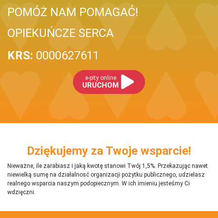
POMÓŻ NAM POMAGAĆ!
OPIEKUŃCZE SERCA
KRS:
0000627611
e-pity online
URUCHOM
Dziękujemy za Twoje wsparcie!
Nieważne, ile zarabiasz i jaką kwotę stanowi Twój 1,5%. Przekazując nawet
niewielką sumę na działalnosć organizacji pożytku publicznego, udzielasz
realnego wsparcia naszym podopiecznym. W ich imieniu jesteśmy Ci
wdzięczni.