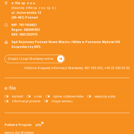
e-file sp. z o.o.
(dawniej: e-file sp. z o.o. sp. k.)
ul. Jeziorańska 12
(60-461) Poznań
NIP: 7811934421
Regon: 365695953
KRS: 0001202973
Sąd Rejonowy Poznań Nowe Miasto i Wilda w Poznaniu Wydział VIII
Gospodarczy KRS.
Znajdź Urząd Skarbowy online
Infolinia Krajowej Informacji Skarbowej: 801 055 055, +48 22 330 03 30
e-file
kontakt
o nas
opinie użytkowników
wesprzyj e-pity
informacje prawne
mapa serwisu
®
Pobierz
Program
e‑
pity
wersja dla Windows