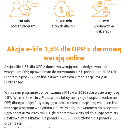
30 mln
1.760 mln
53 mln
pobrań programu
złotych dla OPP
wysłanych e-
deklaracji
Akcja e-life 1,5% dla OPP z darmową
wersją online
Akcja e-life 1,5% dla OPP z darmową wersją online dedykowna jest
wszystkim OPP, uprawnionym do otrzymania 1,5% podatku za 2025 rok.
Program e-pity 2025 on-line aktywnie wspiera Organizacje Pożytku
Publicznego.
W naszym programie do rozliczania e-PITów w 2026 roku wspieramy ideę
1,5%. Wiemy, że wielu z Państwa od lat sympatyzuje i wspiera konkretne
OPP, dlatego podjęliśmy decyzję o udostępnieniu bezpłatnej wersji on-line
naszego programu wszystkim OPP w Polsce, uprawnionym do otrzymania
1,5% podatku za 2025 rok. Dzięki programowi e-pity od dnia jego premiery,
użytkownicy przekazali już ponad 1 760 000 000 złotych dla ponad 9 000
organizacji.