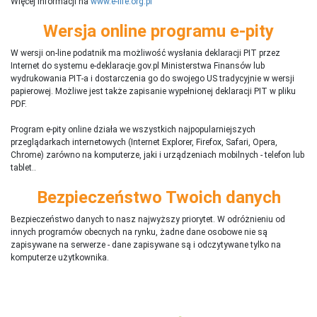
Więcej informacji na
www.e-life.org.pl
Wersja online programu e-pity
W wersji on-line podatnik ma możliwość wysłania deklaracji PIT przez
Internet do systemu e-deklaracje.gov.pl Ministerstwa Finansów lub
wydrukowania PIT-a i dostarczenia go do swojego US tradycyjnie w wersji
papierowej. Możliwe jest także zapisanie wypełnionej deklaracji PIT w pliku
PDF.
Program e-pity online działa we wszystkich najpopularniejszych
przeglądarkach internetowych (Internet Explorer, Firefox, Safari, Opera,
Chrome) zarówno na komputerze, jaki i urządzeniach mobilnych - telefon lub
tablet..
Bezpieczeństwo Twoich danych
Bezpieczeństwo danych to nasz najwyższy priorytet. W odróżnieniu od
innych programów obecnych na rynku,
ż
adne dane osobowe nie są
zapisywane na serwerze - dane zapisywane są i odczytywane tylko na
komputerze użytkownika.