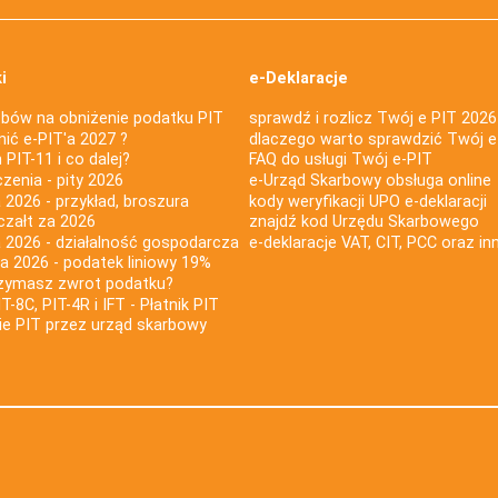
i
e-Deklaracje
bów na obniżenie podatku PIT
sprawdź i rozlicz Twój e PIT 2026
nić e-PIT'a 2027 ?
dlaczego warto sprawdzić Twój e
PIT-11 i co dalej?
FAQ do usługi Twój e-PIT
iczenia - pity 2026
e-Urząd Skarbowy obsługa online
 2026 - przykład, broszura
kody weryfikacji UPO e-deklaracji
czałt za 2026
znajdź kod Urzędu Skarbowego
a 2026 - działalność gospodarcza
e-deklaracje VAT, CIT, PCC oraz in
za 2026 - podatek liniowy 19%
rzymasz zwrot podatku?
IT-8C, PIT-4R i IFT - Płatnik PIT
nie PIT przez urząd skarbowy