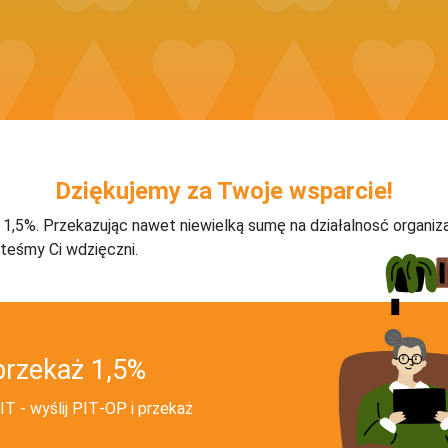
Dziękujemy za Twoje wsparcie!
j 1,5%. Przekazując nawet niewielką sumę na działalnosć organiz
teśmy Ci wdzięczni.
przekaż 1,5%
T - wyślij PIT‑OP i przekaż