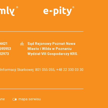
34421
Sąd Rejonowy Poznań Nowe
695953
Miasto i Wilda w Poznaniu
02973
Wydział VIII Gospodarczy KRS.
j Informacji Skarbowej: 801 055 055, +48 22 330 03 30
wne
mapa serwisu