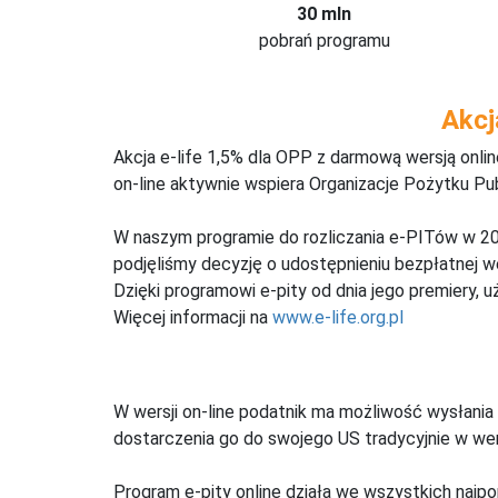
30 mln
pobrań programu
Akcj
Akcja e-life 1,5% dla OPP z darmową wersją onl
on-line aktywnie wspiera Organizacje Pożytku Pu
W naszym programie do rozliczania e-PITów w 20
podjęliśmy decyzję o udostępnieniu bezpłatnej 
Dzięki programowi e-pity od dnia jego premiery, u
Więcej informacji na
www.e-life.org.pl
W wersji on-line podatnik ma możliwość wysłania 
dostarczenia go do swojego US tradycyjnie w wers
Program e-pity online działa we wszystkich najpo