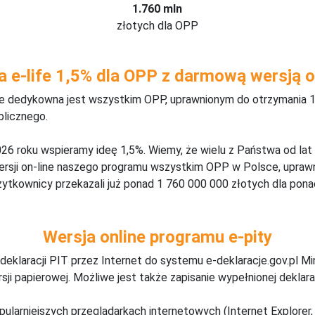
1.760 mln
złotych dla OPP
a e-life 1,5% dla OPP z darmową wersją o
ine dedykowna jest wszystkim OPP, uprawnionym do otrzymania 1
blicznego.
26 roku wspieramy ideę 1,5%. Wiemy, że wielu z Państwa od lat
wersji on-line naszego programu wszystkim OPP w Polsce, upraw
żytkownicy przekazali już ponad 1 760 000 000 złotych dla ponad
Wersja online programu e-pity
deklaracji PIT przez Internet do systemu e-deklaracje.gov.pl M
ji papierowej. Możliwe jest także zapisanie wypełnionej deklarac
pularniejszych przeglądarkach internetowych (Internet Explorer, 