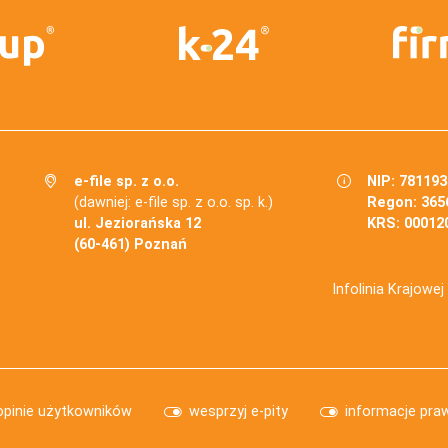
e-file sp. z o.o.
NIP: 78119
(dawniej: e-file sp. z o.o. sp. k.)
Regon: 365
ul. Jeziorańska 12
KRS: 00012
(60-461) Poznań
Infolinia Krajowe
opinie użytkowników
wesprzyj e-pity
informacje pra