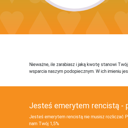
Nieważne, ile zarabiasz i jaką kwotę stanowi Twó
wsparcia naszym podopiecznym. W ich imieniu jes
Jesteś emerytem rencistą - 
Jesteś emerytem rencistą nie musisz rozliczać PI
nam Twój 1,5%