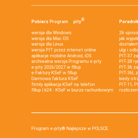
®
Pobierz
Program
e‑
pity
Poradnik
wersja dla Windows
26 sposo
wersja dla Mac OS
jak wypeł
wersja dla Linux
dostałem 
wersja PIT przez internet online
ulgi i odl
aplikacje mobilne Android, iOS
PIT-37 za
archiwalna wersja Programu e-pity
PIT-28 ry
e-pity 2026/2027 w fillup
PIT-36 z
e‑Faktury KSeF w fillup
PIT-36L 
Darmowa faktura KSeF
kiedy ot
firmly aplikacja KSeF na telefon
PIT-11, P
fillup | k24 - KSeF w biurze rachunkowym
rozlicze
Program e-pity® Najlepsze w POLSCE.