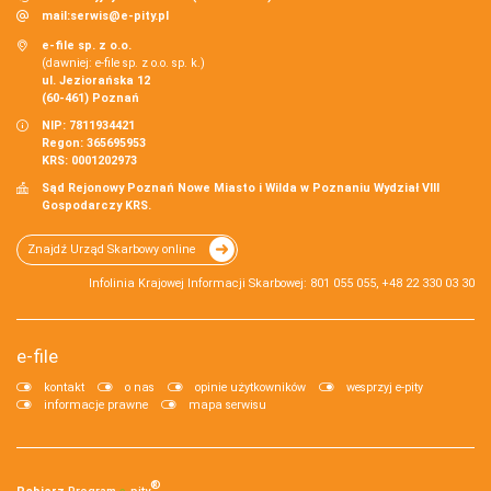
mail:
serwis@e-pity.pl
e-file sp. z o.o.
(dawniej: e-file sp. z o.o. sp. k.)
ul. Jeziorańska 12
(60-461) Poznań
NIP: 7811934421
Regon: 365695953
KRS: 0001202973
Sąd Rejonowy Poznań Nowe Miasto i Wilda w Poznaniu Wydział VIII
Gospodarczy KRS.
Znajdź Urząd Skarbowy online
Infolinia Krajowej Informacji Skarbowej: 801 055 055, +48 22 330 03 30
e-file
kontakt
o nas
opinie użytkowników
wesprzyj e-pity
informacje prawne
mapa serwisu
®