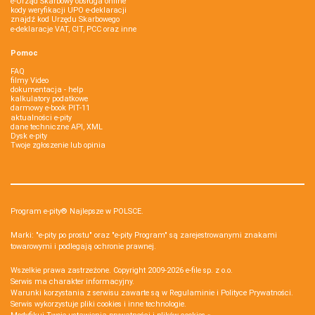
e-Urząd Skarbowy obsługa online
kody weryfikacji UPO e-deklaracji
znajdź kod Urzędu Skarbowego
e-deklaracje VAT, CIT, PCC oraz inne
Pomoc
FAQ
filmy Video
dokumentacja - help
kalkulatory podatkowe
darmowy e-book PIT-11
aktualności e-pity
dane techniczne API, XML
Dysk e-pity
Twoje zgłoszenie lub opinia
Program e-pity® Najlepsze w POLSCE.
Marki: "e-pity po prostu" oraz "e-pity Program" są zarejestrowanymi znakami
towarowymi i podlegają ochronie prawnej.
Wszelkie prawa zastrzeżone. Copyright 2009-2026
e-file sp. z o.o.
Serwis ma charakter informacyjny.
Warunki korzystania z serwisu zawarte są w
Regulaminie
i
Polityce Prywatności
.
Serwis wykorzystuje
pliki cookies i inne technologie
.