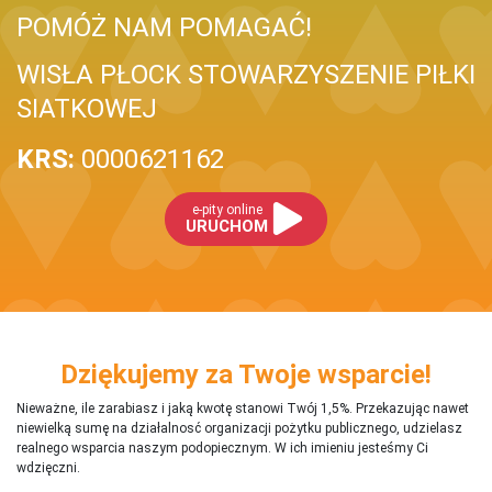
POMÓŻ NAM POMAGAĆ!
WISŁA PŁOCK STOWARZYSZENIE PIŁKI
SIATKOWEJ
KRS:
0000621162
e-pity online
URUCHOM
Dziękujemy za Twoje wsparcie!
Nieważne, ile zarabiasz i jaką kwotę stanowi Twój 1,5%. Przekazując nawet
niewielką sumę na działalnosć organizacji pożytku publicznego, udzielasz
realnego wsparcia naszym podopiecznym. W ich imieniu jesteśmy Ci
wdzięczni.