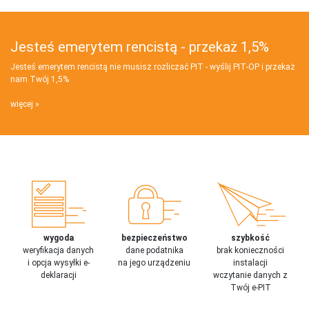
Jesteś emerytem rencistą - przekaż 1,5%
Jesteś emerytem rencistą nie musisz rozliczać PIT - wyślij PIT‑OP i przekaż
nam Twój 1,5%
więcej
wygoda
bezpieczeństwo
szybkość
weryfikacja danych
dane podatnika
brak konieczności
i opcja wysyłki e-
na jego urządzeniu
instalacji
deklaracji
wczytanie danych z
Twój e-PIT