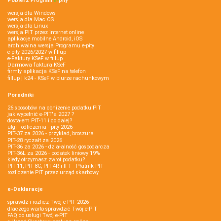
Pobierz
Program
e‑
pity
wersja dla Windows
wersja dla Mac OS
wersja dla Linux
wersja PIT przez internet online
aplikacje mobilne Android, iOS
archiwalna wersja Programu e-pity
e-pity 2026/2027 w fillup
e‑Faktury KSeF w fillup
Darmowa faktura KSeF
firmly aplikacja KSeF na telefon
fillup | k24 - KSeF w biurze rachunkowym
Poradniki
26 sposobów na obniżenie podatku PIT
jak wypełnić e-PIT'a 2027 ?
dostałem PIT-11 i co dalej?
ulgi i odliczenia - pity 2026
PIT-37 za 2026 - przykład, broszura
PIT-28 ryczałt za 2026
PIT-36 za 2026 - działalność gospodarcza
PIT-36L za 2026 - podatek liniowy 19%
kiedy otrzymasz zwrot podatku?
PIT-11, PIT-8C, PIT-4R i IFT - Płatnik PIT
rozliczenie PIT przez urząd skarbowy
e-Deklaracje
sprawdź i rozlicz Twój e PIT 2026
dlaczego warto sprawdzić Twój e-PIT
FAQ do usługi Twój e-PIT