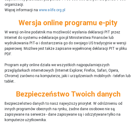
organizacji.
Więcej informacji na
www.e-life.org.pl
Wersja online programu e-pity
W wersji on-line podatnik ma możliwość wysłania deklaracji PIT przez
Internet do systemu e-deklaracje.gov.pl Ministerstwa Finansów lub
wydrukowania PIT-a i dostarczenia go do swojego US tradycyjnie w wersji
papierowej. Możliwe jest także zapisanie wypełnionej deklaracji PIT w pliku
PDF.
Program e-pity online działa we wszystkich najpopularniejszych
przeglądarkach internetowych (Internet Explorer, Firefox, Safari, Opera,
Chrome) zarówno na komputerze, jaki i urządzeniach mobilnych - telefon lub
tablet..
Bezpieczeństwo Twoich danych
Bezpieczeństwo danych to nasz najwyższy priorytet. W odróżnieniu od
innych programów obecnych na rynku,
ż
adne dane osobowe nie są
zapisywane na serwerze - dane zapisywane są i odczytywane tylko na
komputerze użytkownika.