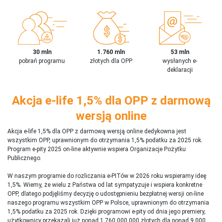
30 mln
1.760 mln
53 mln
pobrań programu
złotych dla OPP
wysłanych e-
deklaracji
Akcja e-life 1,5% dla OPP z darmową
wersją online
Akcja e-life 1,5% dla OPP z darmową wersją online dedykowna jest
wszystkim OPP, uprawnionym do otrzymania 1,5% podatku za 2025 rok.
Program e-pity 2025 on-line aktywnie wspiera Organizacje Pożytku
Publicznego.
W naszym programie do rozliczania e-PITów w 2026 roku wspieramy ideę
1,5%. Wiemy, że wielu z Państwa od lat sympatyzuje i wspiera konkretne
OPP, dlatego podjęliśmy decyzję o udostępnieniu bezpłatnej wersji on-line
naszego programu wszystkim OPP w Polsce, uprawnionym do otrzymania
1,5% podatku za 2025 rok. Dzięki programowi e-pity od dnia jego premiery,
użytkownicy przekazali już ponad 1 760 000 000 złotych dla ponad 9 000