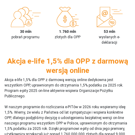
30 mln
1.760 mln
53 mln
pobrań programu
złotych dla OPP
wysłanych e-
deklaracji
Akcja e-life 1,5% dla OPP z darmową
wersją online
Akcja e-life 1,5% dla OPP z darmową wersją online dedykowna jest
wszystkim OPP, uprawnionym do otrzymania 1,5% podatku za 2025 rok.
Program e-pity 2025 on-line aktywnie wspiera Organizacje Pożytku
Publicznego.
W naszym programie do rozliczania e-PITów w 2026 roku wspieramy ideę
1,5%. Wiemy, że wielu z Państwa od lat sympatyzuje i wspiera konkretne
OPP, dlatego podjęliśmy decyzję o udostępnieniu bezpłatnej wersji on-line
naszego programu wszystkim OPP w Polsce, uprawnionym do otrzymania
1,5% podatku za 2025 rok. Dzięki programowi e-pity od dnia jego premiery,
użytkownicy przekazali już ponad 1 760 000 000 złotych dla ponad 9 000