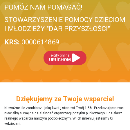
POMÓŻ NAM POMAGAĆ!
STOWARZYSZENIE POMOCY DZIECIOM
I MŁODZIEŻY "DAR PRZYSZŁOŚCI"
KRS:
0000614869
e-pity online
URUCHOM
Dziękujemy za Twoje wsparcie!
Nieważne, ile zarabiasz i jaką kwotę stanowi Twój 1,5%. Przekazując nawet
niewielką sumę na działalnosć organizacji pożytku publicznego, udzielasz
realnego wsparcia naszym podopiecznym. W ich imieniu jesteśmy Ci
wdzięczni.