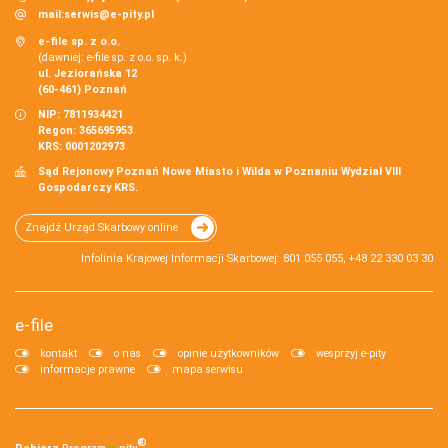
mail:
serwis@e-pity.pl
e-file sp. z o.o.
(dawniej: e-file sp. z o.o. sp. k.)
ul. Jeziorańska 12
(60-461) Poznań
NIP: 7811934421
Regon: 365695953
KRS: 0001202973
Sąd Rejonowy Poznań Nowe Miasto i Wilda w Poznaniu Wydział VIII
Gospodarczy KRS.
Znajdź Urząd Skarbowy online
Infolinia Krajowej Informacji Skarbowej: 801 055 055, +48 22 330 03 30
e-file
kontakt
o nas
opinie użytkowników
wesprzyj e-pity
informacje prawne
mapa serwisu
®