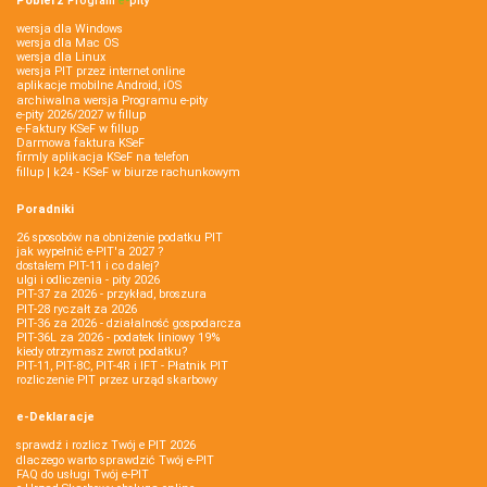
Pobierz
Program
e‑
pity
wersja dla Windows
wersja dla Mac OS
wersja dla Linux
wersja PIT przez internet online
aplikacje mobilne Android, iOS
archiwalna wersja Programu e-pity
e-pity 2026/2027 w fillup
e‑Faktury KSeF w fillup
Darmowa faktura KSeF
firmly aplikacja KSeF na telefon
fillup | k24 - KSeF w biurze rachunkowym
Poradniki
26 sposobów na obniżenie podatku PIT
jak wypełnić e-PIT'a 2027 ?
dostałem PIT-11 i co dalej?
ulgi i odliczenia - pity 2026
PIT-37 za 2026 - przykład, broszura
PIT-28 ryczałt za 2026
PIT-36 za 2026 - działalność gospodarcza
PIT-36L za 2026 - podatek liniowy 19%
kiedy otrzymasz zwrot podatku?
PIT-11, PIT-8C, PIT-4R i IFT - Płatnik PIT
rozliczenie PIT przez urząd skarbowy
e-Deklaracje
sprawdź i rozlicz Twój e PIT 2026
dlaczego warto sprawdzić Twój e-PIT
FAQ do usługi Twój e-PIT