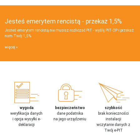
Jesteś emerytem rencistą - przekaż 1,5%
Jesteś emerytem rencistą nie musisz rozliczać PIT - wyślij PIT‑OP i przekaż
nam Twój 1,5%
więcej
wygoda
bezpieczeństwo
szybkość
weryfikacja danych
dane podatnika
brak konieczności
i opcja wysyłki e-
na jego urządzeniu
instalacji
deklaracji
wczytanie danych z
Twój e-PIT