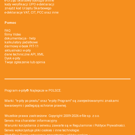
e-Urząd Skarbowy obsługa online
kody weryfikacji UPO e-deklaracji
znajdź kod Urzędu Skarbowego
e-deklaracje VAT, CIT, PCC oraz inne
Pomoc
FAQ
filmy Video
dokumentacja - help
kalkulatory podatkowe
darmowy e-book PIT-11
aktualności e-pity
dane techniczne API, XML
Dysk e-pity
Twoje zgłoszenie lub opinia
Program e-pity® Najlepsze w POLSCE.
Marki: "e-pity po prostu" oraz "e-pity Program" są zarejestrowanymi znakami
towarowymi i podlegają ochronie prawnej.
Wszelkie prawa zastrzeżone. Copyright 2009-2026
e-file sp. z o.o.
Serwis ma charakter informacyjny.
Warunki korzystania z serwisu zawarte są w
Regulaminie
i
Polityce Prywatności
.
Serwis wykorzystuje
pliki cookies i inne technologie
.