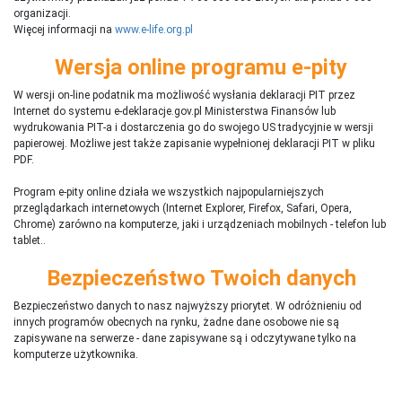
organizacji.
Więcej informacji na
www.e-life.org.pl
Wersja online programu e-pity
W wersji on-line podatnik ma możliwość wysłania deklaracji PIT przez
Internet do systemu e-deklaracje.gov.pl Ministerstwa Finansów lub
wydrukowania PIT-a i dostarczenia go do swojego US tradycyjnie w wersji
papierowej. Możliwe jest także zapisanie wypełnionej deklaracji PIT w pliku
PDF.
Program e-pity online działa we wszystkich najpopularniejszych
przeglądarkach internetowych (Internet Explorer, Firefox, Safari, Opera,
Chrome) zarówno na komputerze, jaki i urządzeniach mobilnych - telefon lub
tablet..
Bezpieczeństwo Twoich danych
Bezpieczeństwo danych to nasz najwyższy priorytet. W odróżnieniu od
innych programów obecnych na rynku,
ż
adne dane osobowe nie są
zapisywane na serwerze - dane zapisywane są i odczytywane tylko na
komputerze użytkownika.