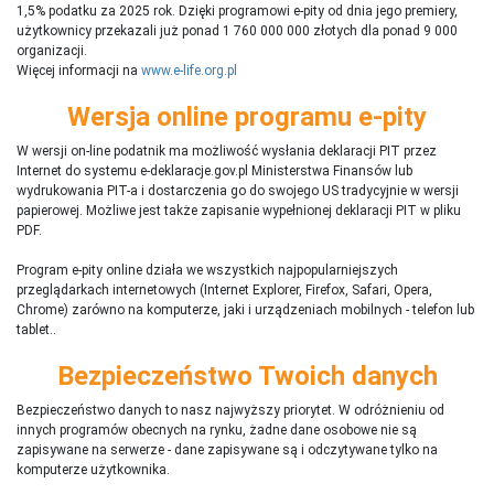
1,5% podatku za 2025 rok. Dzięki programowi e-pity od dnia jego premiery,
użytkownicy przekazali już ponad 1 760 000 000 złotych dla ponad 9 000
organizacji.
Więcej informacji na
www.e-life.org.pl
Wersja online programu e-pity
W wersji on-line podatnik ma możliwość wysłania deklaracji PIT przez
Internet do systemu e-deklaracje.gov.pl Ministerstwa Finansów lub
wydrukowania PIT-a i dostarczenia go do swojego US tradycyjnie w wersji
papierowej. Możliwe jest także zapisanie wypełnionej deklaracji PIT w pliku
PDF.
Program e-pity online działa we wszystkich najpopularniejszych
przeglądarkach internetowych (Internet Explorer, Firefox, Safari, Opera,
Chrome) zarówno na komputerze, jaki i urządzeniach mobilnych - telefon lub
tablet..
Bezpieczeństwo Twoich danych
Bezpieczeństwo danych to nasz najwyższy priorytet. W odróżnieniu od
innych programów obecnych na rynku,
ż
adne dane osobowe nie są
zapisywane na serwerze - dane zapisywane są i odczytywane tylko na
komputerze użytkownika.