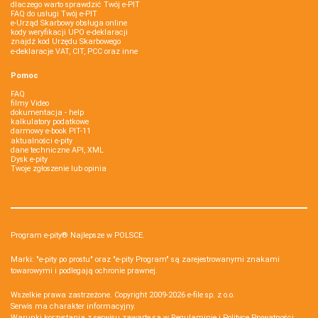
dlaczego warto sprawdzić Twój e-PIT
FAQ do usługi Twój e-PIT
e-Urząd Skarbowy obsługa online
kody weryfikacji UPO e-deklaracji
znajdź kod Urzędu Skarbowego
e-deklaracje VAT, CIT, PCC oraz inne
Pomoc
FAQ
filmy Video
dokumentacja - help
kalkulatory podatkowe
darmowy e-book PIT-11
aktualności e-pity
dane techniczne API, XML
Dysk e-pity
Twoje zgłoszenie lub opinia
Program e-pity® Najlepsze w POLSCE.
Marki: "e-pity po prostu" oraz "e-pity Program" są zarejestrowanymi znakami
towarowymi i podlegają ochronie prawnej.
Wszelkie prawa zastrzeżone. Copyright 2009-2026
e-file sp. z o.o.
Serwis ma charakter informacyjny.
Warunki korzystania z serwisu zawarte są w
Regulaminie
i
Polityce Prywatności
.