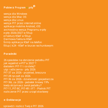
®
Pobierz
Program
e‑
pity
wersja dla Windows
wersja dla Mac OS
wersja dla Linux
wersja PIT przez internet online
aplikacje mobilne Android, iOS
archiwalna wersja Programu e-pity
e-pity 2026/2027 w fillup
e‑Faktury KSeF w fillup
Darmowa faktura KSeF
firmly aplikacja KSeF na telefon
fillup | k24 - KSeF w biurze rachunkowym
Poradniki
26 sposobów na obniżenie podatku PIT
jak wypełnić e-PIT'a 2027 ?
dostałem PIT-11 i co dalej?
ulgi i odliczenia - pity 2026
PIT-37 za 2026 - przykład, broszura
PIT-28 ryczałt za 2026
PIT-36 za 2026 - działalność gospodarcza
PIT-36L za 2026 - podatek liniowy 19%
kiedy otrzymasz zwrot podatku?
PIT-11, PIT-8C, PIT-4R i IFT - Płatnik PIT
rozliczenie PIT przez urząd skarbowy
e-Deklaracje
sprawdź i rozlicz Twój e PIT 2026