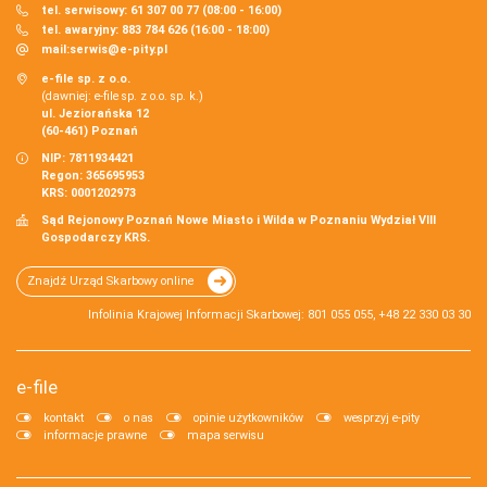
tel. serwisowy: 61 307 00 77 (08:00 - 16:00)
tel. awaryjny: 883 784 626 (16:00 - 18:00)
mail:
serwis@e-pity.pl
e-file sp. z o.o.
(dawniej: e-file sp. z o.o. sp. k.)
ul. Jeziorańska 12
(60-461) Poznań
NIP: 7811934421
Regon: 365695953
KRS: 0001202973
Sąd Rejonowy Poznań Nowe Miasto i Wilda w Poznaniu Wydział VIII
Gospodarczy KRS.
Znajdź Urząd Skarbowy online
Infolinia Krajowej Informacji Skarbowej: 801 055 055, +48 22 330 03 30
e-file
kontakt
o nas
opinie użytkowników
wesprzyj e-pity
informacje prawne
mapa serwisu