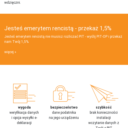
wdzięczni.
Jesteś emerytem rencistą - przekaż 1,5%
Jesteś emerytem rencistą nie musisz rozliczać PIT - wyślij PIT‑OP i przekaż
nam Twój 1,5%
więcej
wygoda
bezpieczeństwo
szybkość
weryfikacja danych
dane podatnika
brak konieczności
i opcja wysyłki e-
na jego urządzeniu
instalacji
deklaracji
wczytanie danych z
Twój e-PIT