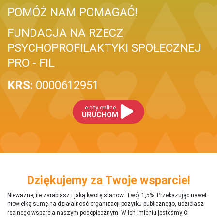
POMÓŻ NAM POMAGAĆ!
FUNDACJA NA RZECZ
PSYCHOPROFILAKTYKI SPOŁECZNEJ
PRO - FIL
KRS:
0000612951
e-pity online
URUCHOM
Dziękujemy za Twoje wsparcie!
Nieważne, ile zarabiasz i jaką kwotę stanowi Twój 1,5%. Przekazując nawet
niewielką sumę na działalnosć organizacji pożytku publicznego, udzielasz
realnego wsparcia naszym podopiecznym. W ich imieniu jesteśmy Ci