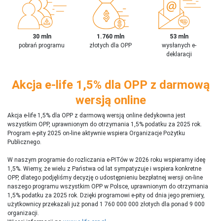
30 mln
1.760 mln
53 mln
pobrań programu
złotych dla OPP
wysłanych e-
deklaracji
Akcja e-life 1,5% dla OPP z darmową
wersją online
Akcja e-life 1,5% dla OPP z darmową wersją online dedykowna jest
wszystkim OPP, uprawnionym do otrzymania 1,5% podatku za 2025 rok.
Program e-pity 2025 on-line aktywnie wspiera Organizacje Pożytku
Publicznego.
W naszym programie do rozliczania e-PITów w 2026 roku wspieramy ideę
1,5%. Wiemy, że wielu z Państwa od lat sympatyzuje i wspiera konkretne
OPP, dlatego podjęliśmy decyzję o udostępnieniu bezpłatnej wersji on-line
naszego programu wszystkim OPP w Polsce, uprawnionym do otrzymania
1,5% podatku za 2025 rok. Dzięki programowi e-pity od dnia jego premiery,
użytkownicy przekazali już ponad 1 760 000 000 złotych dla ponad 9 000
organizacji.