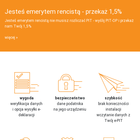
Jesteś emerytem rencistą - przekaż 1,5%
Jesteś emerytem rencistą nie musisz rozliczać PIT - wyślij PIT‑OP i przekaż
nam Twój 1,5%
więcej
wygoda
bezpieczeństwo
szybkość
weryfikacja danych
dane podatnika
brak konieczności
i opcja wysyłki e-
na jego urządzeniu
instalacji
deklaracji
wczytanie danych z
Twój e-PIT