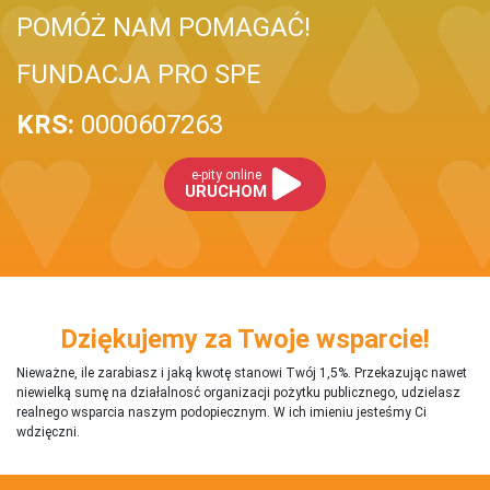
POMÓŻ NAM POMAGAĆ!
FUNDACJA PRO SPE
KRS:
0000607263
e-pity online
URUCHOM
Dziękujemy za Twoje wsparcie!
Nieważne, ile zarabiasz i jaką kwotę stanowi Twój 1,5%. Przekazując nawet
niewielką sumę na działalnosć organizacji pożytku publicznego, udzielasz
realnego wsparcia naszym podopiecznym. W ich imieniu jesteśmy Ci
wdzięczni.