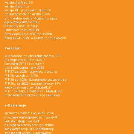
wersja dla Mac OS
wersja dla Linux
wersja PIT przez internet online
aplikacje mobilne Android, iOS
archiwalna wersja Programu e-pity
e-pity 2026/2027 w fillup
e‑Faktury KSeF w fillup
Darmowa faktura KSeF
firmly aplikacja KSeF na telefon
fillup | k24 - KSeF w biurze rachunkowym
Poradniki
26 sposobów na obniżenie podatku PIT
jak wypełnić e-PIT'a 2027 ?
dostałem PIT-11 i co dalej?
ulgi i odliczenia - pity 2026
PIT-37 za 2026 - przykład, broszura
PIT-28 ryczałt za 2026
PIT-36 za 2026 - działalność gospodarcza
PIT-36L za 2026 - podatek liniowy 19%
kiedy otrzymasz zwrot podatku?
PIT-11, PIT-8C, PIT-4R i IFT - Płatnik PIT
rozliczenie PIT przez urząd skarbowy
e-Deklaracje
sprawdź i rozlicz Twój e PIT 2026
dlaczego warto sprawdzić Twój e-PIT
FAQ do usługi Twój e-PIT
e-Urząd Skarbowy obsługa online
kody weryfikacji UPO e-deklaracji
znajdź kod Urzędu Skarbowego