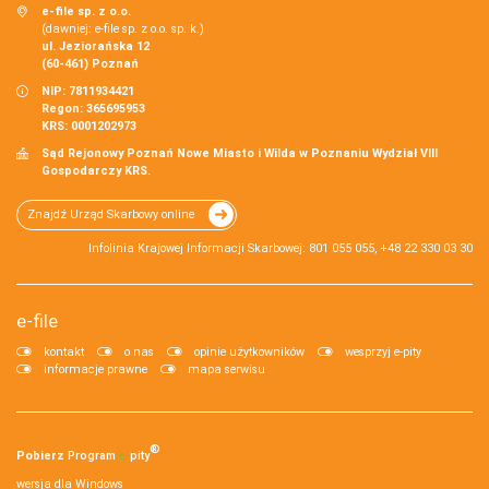
e-file sp. z o.o.
(dawniej: e-file sp. z o.o. sp. k.)
ul. Jeziorańska 12
(60-461) Poznań
NIP: 7811934421
Regon: 365695953
KRS: 0001202973
Sąd Rejonowy Poznań Nowe Miasto i Wilda w Poznaniu Wydział VIII
Gospodarczy KRS.
Znajdź Urząd Skarbowy online
Infolinia Krajowej Informacji Skarbowej: 801 055 055, +48 22 330 03 30
e-file
kontakt
o nas
opinie użytkowników
wesprzyj e-pity
informacje prawne
mapa serwisu
®
Pobierz
Program
e‑
pity
wersja dla Windows