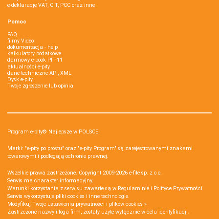
e-deklaracje VAT, CIT, PCC oraz inne
Pomoc
FAQ
filmy Video
dokumentacja - help
kalkulatory podatkowe
darmowy e-book PIT-11
aktualności e-pity
dane techniczne API, XML
Dysk e-pity
Twoje zgłoszenie lub opinia
Program e-pity® Najlepsze w POLSCE.
Marki: "e-pity po prostu" oraz "e-pity Program" są zarejestrowanymi znakami
towarowymi i podlegają ochronie prawnej.
Wszelkie prawa zastrzeżone. Copyright 2009-2026
e-file sp. z o.o.
Serwis ma charakter informacyjny.
Warunki korzystania z serwisu zawarte są w
Regulaminie
i
Polityce Prywatności
.
Serwis wykorzystuje
pliki cookies i inne technologie
.
Modyfikuj Twoje ustawienia prywatności i plików cookies »
Zastrzeżone nazwy i loga firm, zostały użyte wyłącznie w celu identyfikacji.