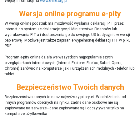
Więcej informacji na
www.e-life.org.pl
Wersja online programu e-pity
W wersji on-line podatnik ma możliwość wysłania deklaracji PIT przez
Internet do systemu e-deklaracje.gov.pl Ministerstwa Finansów lub
wydrukowania PIT-a i dostarczenia go do swojego US tradycyjnie w wersji
papierowej. Możliwe jest także zapisanie wypełnionej deklaracji PIT w pliku
PDF.
Program e-pity online działa we wszystkich najpopularniejszych
przeglądarkach internetowych (Internet Explorer, Firefox, Safari, Opera,
Chrome) zarówno na komputerze, jaki i urządzeniach mobilnych - telefon lub
tablet..
Bezpieczeństwo Twoich danych
Bezpieczeństwo danych to nasz najwyższy priorytet. W odróżnieniu od
innych programów obecnych na rynku,
ż
adne dane osobowe nie są
zapisywane na serwerze - dane zapisywane są i odczytywane tylko na
komputerze użytkownika.