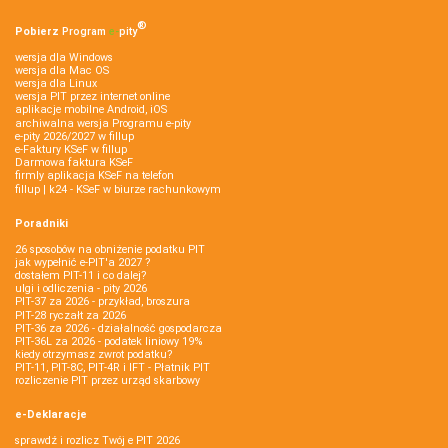
®
Pobierz
Program
e‑
pity
wersja dla Windows
wersja dla Mac OS
wersja dla Linux
wersja PIT przez internet online
aplikacje mobilne Android, iOS
archiwalna wersja Programu e-pity
e-pity 2026/2027 w fillup
e‑Faktury KSeF w fillup
Darmowa faktura KSeF
firmly aplikacja KSeF na telefon
fillup | k24 - KSeF w biurze rachunkowym
Poradniki
26 sposobów na obniżenie podatku PIT
jak wypełnić e-PIT'a 2027 ?
dostałem PIT-11 i co dalej?
ulgi i odliczenia - pity 2026
PIT-37 za 2026 - przykład, broszura
PIT-28 ryczałt za 2026
PIT-36 za 2026 - działalność gospodarcza
PIT-36L za 2026 - podatek liniowy 19%
kiedy otrzymasz zwrot podatku?
PIT-11, PIT-8C, PIT-4R i IFT - Płatnik PIT
rozliczenie PIT przez urząd skarbowy
e-Deklaracje
sprawdź i rozlicz Twój e PIT 2026