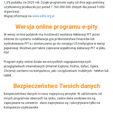
1,5% podatku za 2025 rok. Dzięki programowi e-pity od dnia jego premiery,
użytkownicy przekazali już ponad 1 760 000 000 złotych dla ponad 9 000
organizacji.
Więcej informacji na
www.e-life.org.pl
Wersja online programu e-pity
W wersji on-line podatnik ma możliwość wysłania deklaracji PIT przez
Internet do systemu e-deklaracje.gov.pl Ministerstwa Finansów lub
wydrukowania PIT-a i dostarczenia go do swojego US tradycyjnie w wersji
papierowej. Możliwe jest także zapisanie wypełnionej deklaracji PIT w pliku
PDF.
Program e-pity online działa we wszystkich najpopularniejszych
przeglądarkach internetowych (Internet Explorer, Firefox, Safari, Opera,
Chrome) zarówno na komputerze, jaki i urządzeniach mobilnych - telefon lub
tablet..
Bezpieczeństwo Twoich danych
Bezpieczeństwo danych to nasz najwyższy priorytet. W odróżnieniu od
innych programów obecnych na rynku,
ż
adne dane osobowe nie są
zapisywane na serwerze - dane zapisywane są i odczytywane tylko na
komputerze użytkownika.