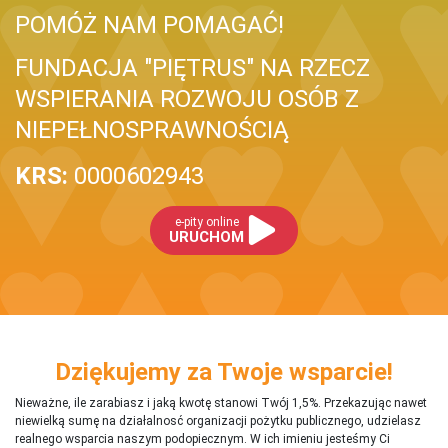
POMÓŻ NAM POMAGAĆ!
FUNDACJA "PIĘTRUS" NA RZECZ
WSPIERANIA ROZWOJU OSÓB Z
NIEPEŁNOSPRAWNOŚCIĄ
KRS:
0000602943
e-pity online
URUCHOM
Dziękujemy za Twoje wsparcie!
Nieważne, ile zarabiasz i jaką kwotę stanowi Twój 1,5%. Przekazując nawet
niewielką sumę na działalnosć organizacji pożytku publicznego, udzielasz
realnego wsparcia naszym podopiecznym. W ich imieniu jesteśmy Ci