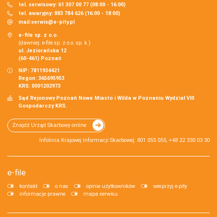
tel. serwisowy: 61 307 00 77 (08:00 - 16:00)
tel. awaryjny: 883 784 626 (16:00 - 18:00)
mail:
serwis@e-pity.pl
e-file sp. z o.o.
(dawniej: e-file sp. z o.o. sp. k.)
ul. Jeziorańska 12
(60-461) Poznań
NIP: 7811934421
Regon: 365695953
KRS: 0001202973
Sąd Rejonowy Poznań Nowe Miasto i Wilda w Poznaniu Wydział VIII
Gospodarczy KRS.
Znajdź Urząd Skarbowy online
Infolinia Krajowej Informacji Skarbowej: 801 055 055, +48 22 330 03 30
e-file
kontakt
o nas
opinie użytkowników
wesprzyj e-pity
informacje prawne
mapa serwisu