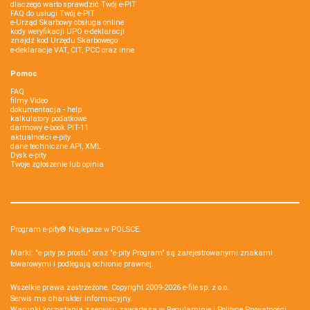
dlaczego warto sprawdzić Twój e-PIT
FAQ do usługi Twój e-PIT
e-Urząd Skarbowy obsługa online
kody weryfikacji UPO e-deklaracji
znajdź kod Urzędu Skarbowego
e-deklaracje VAT, CIT, PCC oraz inne
Pomoc
FAQ
filmy Video
dokumentacja - help
kalkulatory podatkowe
darmowy e-book PIT-11
aktualności e-pity
dane techniczne API, XML
Dysk e-pity
Twoje zgłoszenie lub opinia
Program e-pity® Najlepsze w POLSCE.
Marki: "e-pity po prostu" oraz "e-pity Program" są zarejestrowanymi znakami
towarowymi i podlegają ochronie prawnej.
Wszelkie prawa zastrzeżone. Copyright 2009-2026
e-file sp. z o.o.
Serwis ma charakter informacyjny.
Warunki korzystania z serwisu zawarte są w
Regulaminie
i
Polityce Prywatności
.