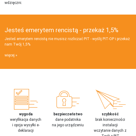
wdzięczni.
Jesteś emerytem rencistą - przekaż 1,5%
Jesteś emerytem rencistą nie musisz rozliczać PIT - wyślij PIT‑OP i przekaż
nam Twój 1,5%
więcej
wygoda
bezpieczeństwo
szybkość
weryfikacja danych
dane podatnika
brak konieczności
i opcja wysyłki e-
na jego urządzeniu
instalacji
deklaracji
wczytanie danych z
Twój e-PIT