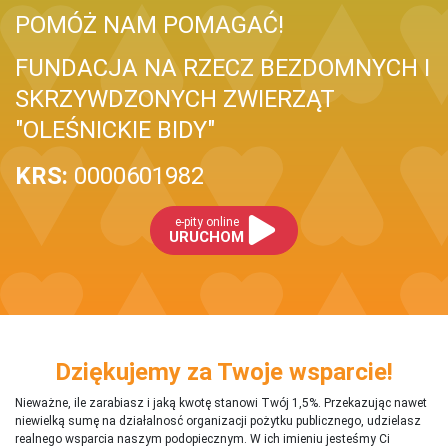
POMÓŻ NAM POMAGAĆ!
FUNDACJA NA RZECZ BEZDOMNYCH I
SKRZYWDZONYCH ZWIERZĄT
"OLEŚNICKIE BIDY"
KRS:
0000601982
e-pity online
URUCHOM
Dziękujemy za Twoje wsparcie!
Nieważne, ile zarabiasz i jaką kwotę stanowi Twój 1,5%. Przekazując nawet
niewielką sumę na działalnosć organizacji pożytku publicznego, udzielasz
realnego wsparcia naszym podopiecznym. W ich imieniu jesteśmy Ci