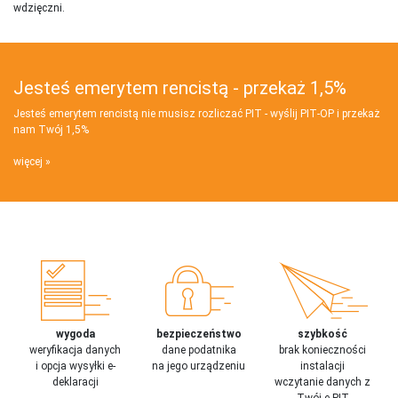
wdzięczni.
Jesteś emerytem rencistą - przekaż 1,5%
Jesteś emerytem rencistą nie musisz rozliczać PIT - wyślij PIT‑OP i przekaż
nam Twój 1,5%
więcej
wygoda
bezpieczeństwo
szybkość
weryfikacja danych
dane podatnika
brak konieczności
i opcja wysyłki e-
na jego urządzeniu
instalacji
deklaracji
wczytanie danych z
Twój e-PIT