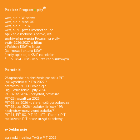
®
Pobierz
Program
e‑
pity
wersja dla Windows
wersja dla Mac OS
wersja dla Linux
wersja PIT przez internet online
aplikacje mobilne Android, iOS
archiwalna wersja Programu e-pity
e-pity 2026/2027 w fillup
e‑Faktury KSeF w fillup
Darmowa faktura KSeF
firmly aplikacja KSeF na telefon
fillup | k24 - KSeF w biurze rachunkowym
Poradniki
26 sposobów na obniżenie podatku PIT
jak wypełnić e-PIT'a 2027 ?
dostałem PIT-11 i co dalej?
ulgi i odliczenia - pity 2026
PIT-37 za 2026 - przykład, broszura
PIT-28 ryczałt za 2026
PIT-36 za 2026 - działalność gospodarcza
PIT-36L za 2026 - podatek liniowy 19%
kiedy otrzymasz zwrot podatku?
PIT-11, PIT-8C, PIT-4R i IFT - Płatnik PIT
rozliczenie PIT przez urząd skarbowy
e-Deklaracje
sprawdź i rozlicz Twój e PIT 2026