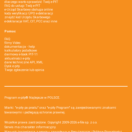
dlaczego warto sprawdzić Twój e-PIT
FAQ do usługi Twój e-PIT
e-Urząd Skarbowy obsługa online
kody weryfikacji UPO e-deklaracji
znajdź kod Urzędu Skarbowego
e-deklaracje VAT, CIT, PCC oraz inne
Pomoc
FAQ
filmy Video
dokumentacja - help
kalkulatory podatkowe
darmowy e-book PIT-11
aktualności e-pity
dane techniczne API, XML
Dysk e-pity
Twoje zgłoszenie lub opinia
Program e-pity® Najlepsze w POLSCE.
Marki: "e-pity po prostu" oraz "e-pity Program" są zarejestrowanymi znakami
towarowymi i podlegają ochronie prawnej.
Wszelkie prawa zastrzeżone. Copyright 2009-2026
e-file sp. z o.o.
Serwis ma charakter informacyjny.
Warunki korzystania z serwisu zawarte są w
Regulaminie
i
Polityce Prywatności
.