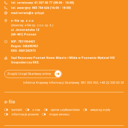
tel. serwisowy: 61 307 00 77 (08:00 - 16:00)
tel. awaryjny: 883 784 626 (16:00 - 18:00)
mail:
serwis@e-pity.pl
e-file sp. z o.o.
(dawniej: e-file sp. z o.o. sp. k.)
ul. Jeziorańska 12
(60-461) Poznań
NIP: 7811934421
Regon: 365695953
KRS: 0001202973
Sąd Rejonowy Poznań Nowe Miasto i Wilda w Poznaniu Wydział VIII
Gospodarczy KRS.
Znajdź Urząd Skarbowy online
Infolinia Krajowej Informacji Skarbowej: 801 055 055, +48 22 330 03 30
e-file
kontakt
o nas
opinie użytkowników
wesprzyj e-pity
informacje prawne
mapa serwisu