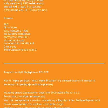
e-Urząd Skarbowy obsługa online
kody weryfikacji UPO e-deklaracji
znajdź kod Urzędu Skarbowego
e-deklaracje VAT, CIT, PCC oraz inne
Pomoc
FAQ
filmy Video
dokumentacja - help
kalkulatory podatkowe
darmowy e-book PIT-11
aktualności e-pity
dane techniczne API, XML
Dysk e-pity
Twoje zgłoszenie lub opinia
Program e-pity® Najlepsze w POLSCE.
Marki: "e-pity po prostu" oraz "e-pity Program" są zarejestrowanymi znakami
towarowymi i podlegają ochronie prawnej.
Wszelkie prawa zastrzeżone. Copyright 2009-2026
e-file sp. z o.o.
Serwis ma charakter informacyjny.
Warunki korzystania z serwisu zawarte są w
Regulaminie
i
Polityce Prywatności
.
Serwis wykorzystuje
pliki cookies i inne technologie
.