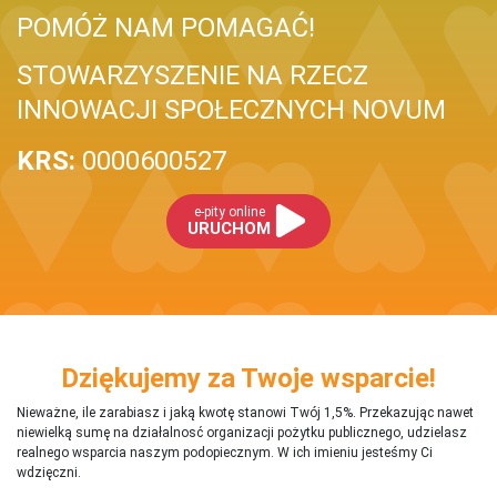
POMÓŻ NAM POMAGAĆ!
STOWARZYSZENIE NA RZECZ
INNOWACJI SPOŁECZNYCH NOVUM
KRS:
0000600527
e-pity online
URUCHOM
Dziękujemy za Twoje wsparcie!
Nieważne, ile zarabiasz i jaką kwotę stanowi Twój 1,5%. Przekazując nawet
niewielką sumę na działalnosć organizacji pożytku publicznego, udzielasz
realnego wsparcia naszym podopiecznym. W ich imieniu jesteśmy Ci
wdzięczni.