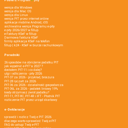
Pobierz
Program
e‑
pity
wersja dla Windows
wersja dla Mac OS
wersja dla Linux
wersja PIT przez internet online
aplikacje mobilne Android, iOS
archiwalna wersja Programu e-pity
e-pity 2026/2027 w fillup
e‑Faktury KSeF w fillup
Darmowa faktura KSeF
firmly aplikacja KSeF na telefon
fillup | k24 - KSeF w biurze rachunkowym
Poradniki
26 sposobów na obniżenie podatku PIT
jak wypełnić e-PIT'a 2027 ?
dostałem PIT-11 i co dalej?
ulgi i odliczenia - pity 2026
PIT-37 za 2026 - przykład, broszura
PIT-28 ryczałt za 2026
PIT-36 za 2026 - działalność gospodarcza
PIT-36L za 2026 - podatek liniowy 19%
kiedy otrzymasz zwrot podatku?
PIT-11, PIT-8C, PIT-4R i IFT - Płatnik PIT
rozliczenie PIT przez urząd skarbowy
e-Deklaracje
sprawdź i rozlicz Twój e PIT 2026
dlaczego warto sprawdzić Twój e-PIT
FAQ do usługi Twój e-PIT