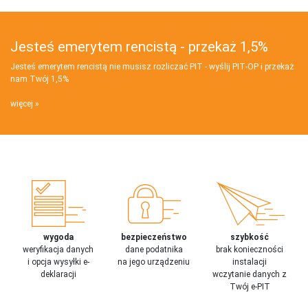
Jesteś emerytem rencistą - przekaż 1,5%
Jesteś emerytem rencistą nie musisz rozliczać PIT - wyślij PIT‑OP i przekaż
nam Twój 1,5%
więcej
wygoda
bezpieczeństwo
szybkość
weryfikacja danych
dane podatnika
brak konieczności
i opcja wysyłki e-
na jego urządzeniu
instalacji
deklaracji
wczytanie danych z
Twój e-PIT