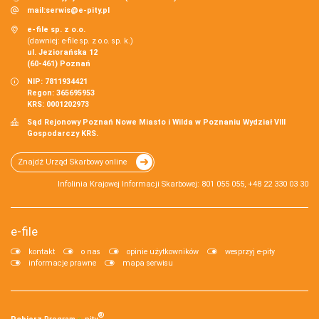
mail:
serwis@e-pity.pl
e-file sp. z o.o.
(dawniej: e-file sp. z o.o. sp. k.)
ul. Jeziorańska 12
(60-461) Poznań
NIP: 7811934421
Regon: 365695953
KRS: 0001202973
Sąd Rejonowy Poznań Nowe Miasto i Wilda w Poznaniu Wydział VIII
Gospodarczy KRS.
Znajdź Urząd Skarbowy online
Infolinia Krajowej Informacji Skarbowej: 801 055 055, +48 22 330 03 30
e-file
kontakt
o nas
opinie użytkowników
wesprzyj e-pity
informacje prawne
mapa serwisu
®