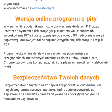
organizacji.
Więcej informacji na
www.e-life.org.pl
Wersja online programu e-pity
W wersji on-line podatnik ma możliwość wysłania deklaracji PIT przez
Internet do systemu e-deklaracje.gov.pl Ministerstwa Finansów lub
wydrukowania PIT-a i dostarczenia go do swojego US tradycyjnie w wersji
papierowej. Możliwe jest także zapisanie wypełnionej deklaracji PIT w pliku
PDF.
Program e-pity online działa we wszystkich najpopularniejszych
przeglądarkach internetowych (Internet Explorer, Firefox, Safari, Opera,
Chrome) zarówno na komputerze, jaki i urządzeniach mobilnych - telefon lub
tablet..
Bezpieczeństwo Twoich danych
Bezpieczeństwo danych to nasz najwyższy priorytet. W odróżnieniu od
innych programów obecnych na rynku,
ż
adne dane osobowe nie są
zapisywane na serwerze - dane zapisywane są i odczytywane tylko na
komputerze użytkownika.