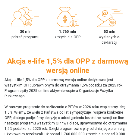
30 mln
1.760 mln
53 mln
pobrań programu
złotych dla OPP
wysłanych e-
deklaracji
Akcja e-life 1,5% dla OPP z darmową
wersją online
Akcja e-life 1,5% dla OPP z darmową wersją online dedykowna jest
wszystkim OPP, uprawnionym do otrzymania 1,5% podatku za 2025 rok.
Program e-pity 2025 on-line aktywnie wspiera Organizacje Pożytku
Publicznego.
W naszym programie do rozliczania e-PITów w 2026 roku wspieramy ideę
1,5%. Wiemy, że wielu z Państwa od lat sympatyzuje i wspiera konkretne
OPP, dlatego podjęliśmy decyzję o udostępnieniu bezpłatnej wersji on-line
naszego programu wszystkim OPP w Polsce, uprawnionym do otrzymania
1,5% podatku za 2025 rok. Dzięki programowi e-pity od dnia jego premiery,
użytkownicy przekazali już ponad 1 760 000 000 złotych dla ponad 9 000