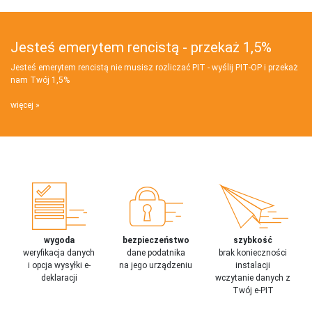
Jesteś emerytem rencistą - przekaż 1,5%
Jesteś emerytem rencistą nie musisz rozliczać PIT - wyślij PIT‑OP i przekaż
nam Twój 1,5%
więcej
wygoda
bezpieczeństwo
szybkość
weryfikacja danych
dane podatnika
brak konieczności
i opcja wysyłki e-
na jego urządzeniu
instalacji
deklaracji
wczytanie danych z
Twój e-PIT