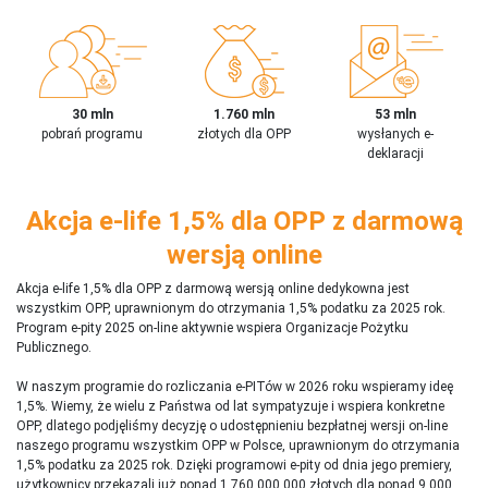
30 mln
1.760 mln
53 mln
pobrań programu
złotych dla OPP
wysłanych e-
deklaracji
Akcja e-life 1,5% dla OPP z darmową
wersją online
Akcja e-life 1,5% dla OPP z darmową wersją online dedykowna jest
wszystkim OPP, uprawnionym do otrzymania 1,5% podatku za 2025 rok.
Program e-pity 2025 on-line aktywnie wspiera Organizacje Pożytku
Publicznego.
W naszym programie do rozliczania e-PITów w 2026 roku wspieramy ideę
1,5%. Wiemy, że wielu z Państwa od lat sympatyzuje i wspiera konkretne
OPP, dlatego podjęliśmy decyzję o udostępnieniu bezpłatnej wersji on-line
naszego programu wszystkim OPP w Polsce, uprawnionym do otrzymania
1,5% podatku za 2025 rok. Dzięki programowi e-pity od dnia jego premiery,
użytkownicy przekazali już ponad 1 760 000 000 złotych dla ponad 9 000