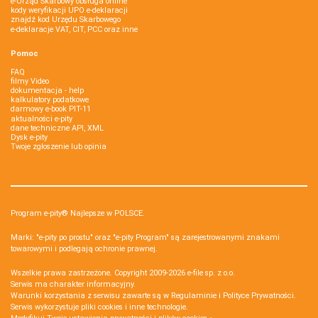
e-Urząd Skarbowy obsługa online
kody weryfikacji UPO e-deklaracji
znajdź kod Urzędu Skarbowego
e-deklaracje VAT, CIT, PCC oraz inne
Pomoc
FAQ
filmy Video
dokumentacja - help
kalkulatory podatkowe
darmowy e-book PIT-11
aktualności e-pity
dane techniczne API, XML
Dysk e-pity
Twoje zgłoszenie lub opinia
Program e-pity® Najlepsze w POLSCE.
Marki: "e-pity po prostu" oraz "e-pity Program" są zarejestrowanymi znakami
towarowymi i podlegają ochronie prawnej.
Wszelkie prawa zastrzeżone. Copyright 2009-2026
e-file sp. z o.o.
Serwis ma charakter informacyjny.
Warunki korzystania z serwisu zawarte są w
Regulaminie
i
Polityce Prywatności
.
Serwis wykorzystuje
pliki cookies i inne technologie
.