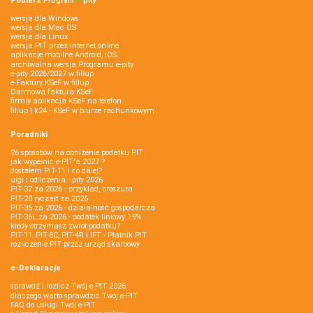
Pobierz
Program
e‑
pity
wersja dla Windows
wersja dla Mac OS
wersja dla Linux
wersja PIT przez internet online
aplikacje mobilne Android, iOS
archiwalna wersja Programu e-pity
e-pity 2026/2027 w fillup
e‑Faktury KSeF w fillup
Darmowa faktura KSeF
firmly aplikacja KSeF na telefon
fillup | k24 - KSeF w biurze rachunkowym
Poradniki
26 sposobów na obniżenie podatku PIT
jak wypełnić e-PIT'a 2027 ?
dostałem PIT-11 i co dalej?
ulgi i odliczenia - pity 2026
PIT-37 za 2026 - przykład, broszura
PIT-28 ryczałt za 2026
PIT-36 za 2026 - działalność gospodarcza
PIT-36L za 2026 - podatek liniowy 19%
kiedy otrzymasz zwrot podatku?
PIT-11, PIT-8C, PIT-4R i IFT - Płatnik PIT
rozliczenie PIT przez urząd skarbowy
e-Deklaracje
sprawdź i rozlicz Twój e PIT 2026
dlaczego warto sprawdzić Twój e-PIT
FAQ do usługi Twój e-PIT