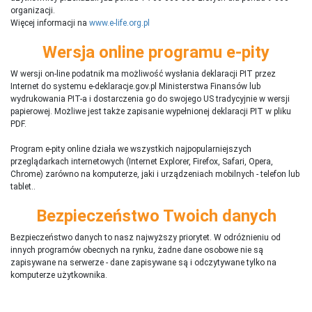
organizacji.
Więcej informacji na
www.e-life.org.pl
Wersja online programu e-pity
W wersji on-line podatnik ma możliwość wysłania deklaracji PIT przez
Internet do systemu e-deklaracje.gov.pl Ministerstwa Finansów lub
wydrukowania PIT-a i dostarczenia go do swojego US tradycyjnie w wersji
papierowej. Możliwe jest także zapisanie wypełnionej deklaracji PIT w pliku
PDF.
Program e-pity online działa we wszystkich najpopularniejszych
przeglądarkach internetowych (Internet Explorer, Firefox, Safari, Opera,
Chrome) zarówno na komputerze, jaki i urządzeniach mobilnych - telefon lub
tablet..
Bezpieczeństwo Twoich danych
Bezpieczeństwo danych to nasz najwyższy priorytet. W odróżnieniu od
innych programów obecnych na rynku,
ż
adne dane osobowe nie są
zapisywane na serwerze - dane zapisywane są i odczytywane tylko na
komputerze użytkownika.