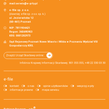
mail:
serwis@e-pity.pl
e-file sp. z o.o.
(dawniej: e-file sp. z o.o. sp. k.)
ul. Jeziorańska 12
(60-461) Poznań
NIP: 7811934421
Regon: 365695953
KRS: 0001202973
Sąd Rejonowy Poznań Nowe Miasto i Wilda w Poznaniu Wydział VIII
Gospodarczy KRS.
Znajdź Urząd Skarbowy online
Infolinia Krajowej Informacji Skarbowej: 801 055 055, +48 22 330 03 30
e-file
kontakt
o nas
opinie użytkowników
wesprzyj e-pity
informacje prawne
mapa serwisu
®