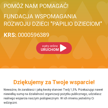
POMÓŻ NAM POMAGAĆ!
FUNDACJA WSPOMAGANIA
ROZWOJU DZIECI "PAPILIO DZIECIOM"
KRS:
0000596389
e-pity online
URUCHOM
Dziękujemy za Twoje wsparcie!
Nieważne, ile zarabiasz i jaką kwotę stanowi Twój 1,5%. Przekazując nawet
niewielką sumę na działalnosć organizacji pożytku publicznego, udzielasz
realnego wsparcia naszym podopiecznym. W ich imieniu jesteśmy Ci
wdzięczni.