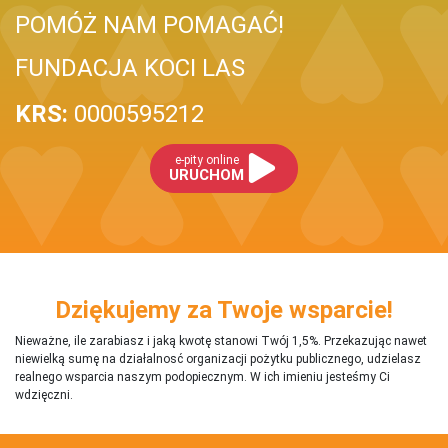
POMÓŻ NAM POMAGAĆ!
FUNDACJA KOCI LAS
KRS:
0000595212
e-pity online
URUCHOM
Dziękujemy za Twoje wsparcie!
Nieważne, ile zarabiasz i jaką kwotę stanowi Twój 1,5%. Przekazując nawet
niewielką sumę na działalnosć organizacji pożytku publicznego, udzielasz
realnego wsparcia naszym podopiecznym. W ich imieniu jesteśmy Ci
wdzięczni.