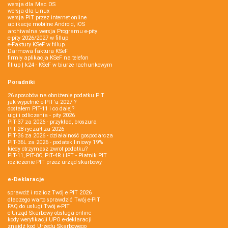
wersja dla Mac OS
wersja dla Linux
wersja PIT przez internet online
aplikacje mobilne Android, iOS
archiwalna wersja Programu e-pity
e-pity 2026/2027 w fillup
e‑Faktury KSeF w fillup
Darmowa faktura KSeF
firmly aplikacja KSeF na telefon
fillup | k24 - KSeF w biurze rachunkowym
Poradniki
26 sposobów na obniżenie podatku PIT
jak wypełnić e-PIT'a 2027 ?
dostałem PIT-11 i co dalej?
ulgi i odliczenia - pity 2026
PIT-37 za 2026 - przykład, broszura
PIT-28 ryczałt za 2026
PIT-36 za 2026 - działalność gospodarcza
PIT-36L za 2026 - podatek liniowy 19%
kiedy otrzymasz zwrot podatku?
PIT-11, PIT-8C, PIT-4R i IFT - Płatnik PIT
rozliczenie PIT przez urząd skarbowy
e-Deklaracje
sprawdź i rozlicz Twój e PIT 2026
dlaczego warto sprawdzić Twój e-PIT
FAQ do usługi Twój e-PIT
e-Urząd Skarbowy obsługa online
kody weryfikacji UPO e-deklaracji
znajdź kod Urzędu Skarbowego