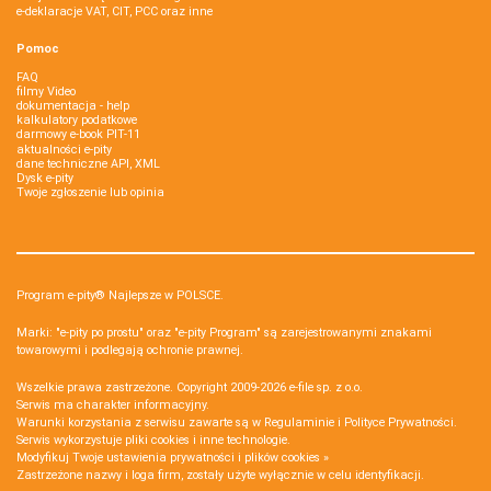
e-deklaracje VAT, CIT, PCC oraz inne
Pomoc
FAQ
filmy Video
dokumentacja - help
kalkulatory podatkowe
darmowy e-book PIT-11
aktualności e-pity
dane techniczne API, XML
Dysk e-pity
Twoje zgłoszenie lub opinia
Program e-pity® Najlepsze w POLSCE.
Marki: "e-pity po prostu" oraz "e-pity Program" są zarejestrowanymi znakami
towarowymi i podlegają ochronie prawnej.
Wszelkie prawa zastrzeżone. Copyright 2009-2026
e-file sp. z o.o.
Serwis ma charakter informacyjny.
Warunki korzystania z serwisu zawarte są w
Regulaminie
i
Polityce Prywatności
.
Serwis wykorzystuje
pliki cookies i inne technologie
.
Modyfikuj Twoje ustawienia prywatności i plików cookies »
Zastrzeżone nazwy i loga firm, zostały użyte wyłącznie w celu identyfikacji.