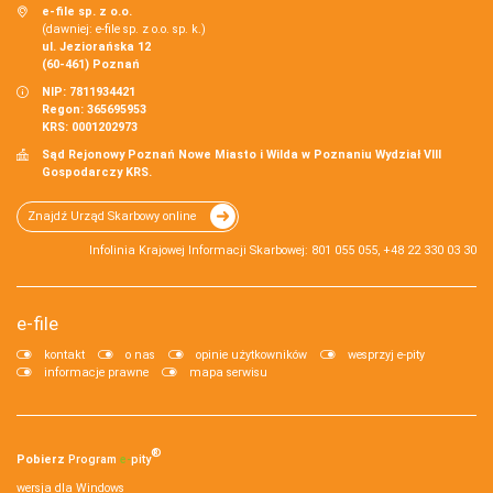
e-file sp. z o.o.
(dawniej: e-file sp. z o.o. sp. k.)
ul. Jeziorańska 12
(60-461) Poznań
NIP: 7811934421
Regon: 365695953
KRS: 0001202973
Sąd Rejonowy Poznań Nowe Miasto i Wilda w Poznaniu Wydział VIII
Gospodarczy KRS.
Znajdź Urząd Skarbowy online
Infolinia Krajowej Informacji Skarbowej: 801 055 055, +48 22 330 03 30
e-file
kontakt
o nas
opinie użytkowników
wesprzyj e-pity
informacje prawne
mapa serwisu
®
Pobierz
Program
e‑
pity
wersja dla Windows