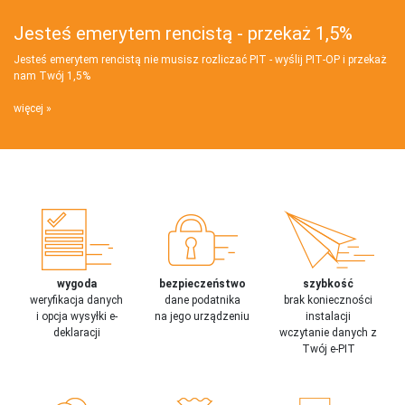
Jesteś emerytem rencistą - przekaż 1,5%
Jesteś emerytem rencistą nie musisz rozliczać PIT - wyślij PIT‑OP i przekaż
nam Twój 1,5%
więcej
wygoda
bezpieczeństwo
szybkość
weryfikacja danych
dane podatnika
brak konieczności
i opcja wysyłki e-
na jego urządzeniu
instalacji
deklaracji
wczytanie danych z
Twój e-PIT