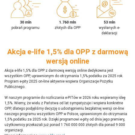
30 mln
1.760 mln
53 mln
pobrań programu
złotych dla OPP
wysłanych e-
deklaracji
Akcja e-life 1,5% dla OPP z darmową
wersją online
Akcja e-life 1,5% dla OPP z darmową wersją online dedykowna jest
wszystkim OPP, uprawnionym do otrzymania 1,5% podatku za 2025 rok.
Program e-pity 2025 on-line aktywnie wspiera Organizacje Pożytku
Publicznego.
W naszym programie do rozliczania e-PITów w 2026 roku wspieramy ideę
1,5%. Wiemy, że wielu z Państwa od lat sympatyzuje i wspiera konkretne
OPP, dlatego podjęliśmy decyzję o udostępnieniu bezpłatnej wersji on-line
naszego programu wszystkim OPP w Polsce, uprawnionym do otrzymania
1,5% podatku za 2025 rok. Dzięki programowi e-pity od dnia jego premiery,
użytkownicy przekazali już ponad 1 760 000 000 złotych dla ponad 9 000
organizacji.