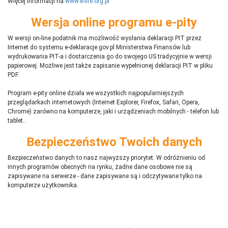
Więcej informacji na
www.e-life.org.pl
Wersja online programu e-pity
W wersji on-line podatnik ma możliwość wysłania deklaracji PIT przez
Internet do systemu e-deklaracje.gov.pl Ministerstwa Finansów lub
wydrukowania PIT-a i dostarczenia go do swojego US tradycyjnie w wersji
papierowej. Możliwe jest także zapisanie wypełnionej deklaracji PIT w pliku
PDF.
Program e-pity online działa we wszystkich najpopularniejszych
przeglądarkach internetowych (Internet Explorer, Firefox, Safari, Opera,
Chrome) zarówno na komputerze, jaki i urządzeniach mobilnych - telefon lub
tablet..
Bezpieczeństwo Twoich danych
Bezpieczeństwo danych to nasz najwyższy priorytet. W odróżnieniu od
innych programów obecnych na rynku,
ż
adne dane osobowe nie są
zapisywane na serwerze - dane zapisywane są i odczytywane tylko na
komputerze użytkownika.