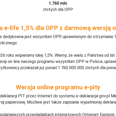
1.760 mln
złotych dla OPP
a e-life 1,5% dla OPP z darmową wersją o
ine dedykowna jest wszystkim OPP, uprawnionym do otrzymania 1
blicznego.
26 roku wspieramy ideę 1,5%. Wiemy, że wielu z Państwa od lat
wersji on-line naszego programu wszystkim OPP w Polsce, upraw
żytkownicy przekazali już ponad 1 760 000 000 złotych dla ponad
Wersja online programu e-pity
deklaracji PIT przez Internet do systemu e-deklaracje.gov.pl M
ji papierowej. Możliwe jest także zapisanie wypełnionej deklarac
pularniejszych przeglądarkach internetowych (Internet Explorer, 