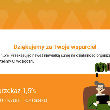
Dziękujemy za Twoje wsparcie!
j 1,5%. Przekazując nawet niewielką sumę na działalnosć organiz
teśmy Ci wdzięczni.
przekaż 1,5%
T - wyślij PIT‑OP i przekaż