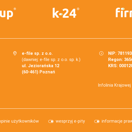
e-file sp. z o.o.
NIP: 78119
(dawniej: e-file sp. z o.o. sp. k.)
Regon: 365
ul. Jeziorańska 12
KRS: 00012
(60-461) Poznań
Infolinia Krajowe
opinie użytkowników
wesprzyj e-pity
informacje pra