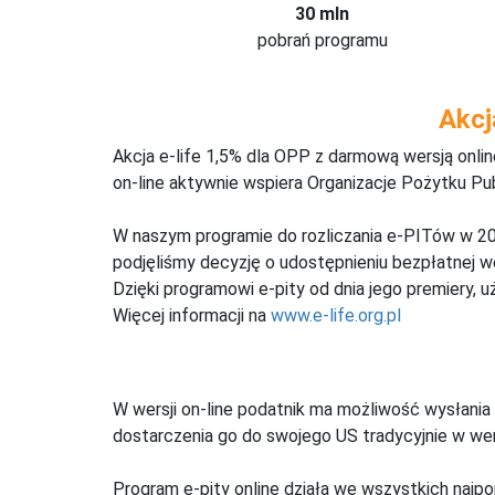
30 mln
pobrań programu
Akcj
Akcja e-life 1,5% dla OPP z darmową wersją onl
on-line aktywnie wspiera Organizacje Pożytku Pu
W naszym programie do rozliczania e-PITów w 20
podjęliśmy decyzję o udostępnieniu bezpłatnej 
Dzięki programowi e-pity od dnia jego premiery, u
Więcej informacji na
www.e-life.org.pl
W wersji on-line podatnik ma możliwość wysłania 
dostarczenia go do swojego US tradycyjnie w wers
Program e-pity online działa we wszystkich najpo