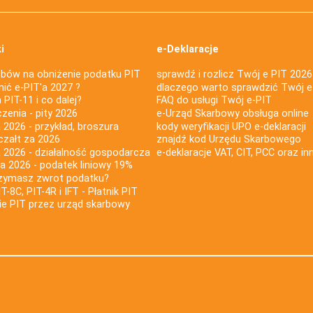
i
e-Deklaracje
bów na obniżenie podatku PIT
sprawdź i rozlicz Twój e PIT 2026
nić e-PIT'a 2027 ?
dlaczego warto sprawdzić Twój e
PIT-11 i co dalej?
FAQ do usługi Twój e-PIT
iczenia - pity 2026
e-Urząd Skarbowy obsługa online
 2026 - przykład, broszura
kody weryfikacji UPO e-deklaracji
czałt za 2026
znajdź kod Urzędu Skarbowego
a 2026 - działalność gospodarcza
e-deklaracje VAT, CIT, PCC oraz in
za 2026 - podatek liniowy 19%
rzymasz zwrot podatku?
IT-8C, PIT-4R i IFT - Płatnik PIT
nie PIT przez urząd skarbowy