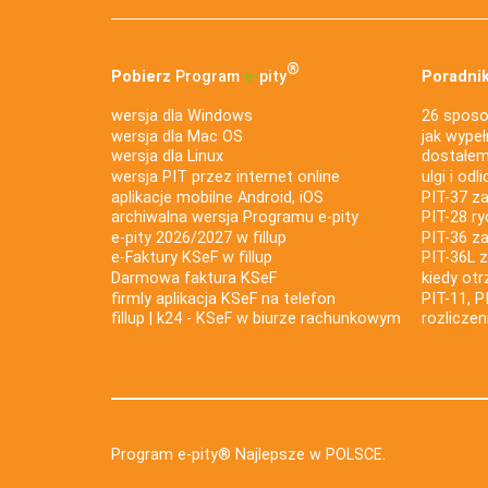
®
Pobierz
Program
e‑
pity
Poradnik
wersja dla Windows
26 sposo
wersja dla Mac OS
jak wypeł
wersja dla Linux
dostałem 
wersja PIT przez internet online
ulgi i odl
aplikacje mobilne Android, iOS
PIT-37 za
archiwalna wersja Programu e-pity
PIT-28 ry
e-pity 2026/2027 w fillup
PIT-36 z
e‑Faktury KSeF w fillup
PIT-36L 
Darmowa faktura KSeF
kiedy ot
firmly aplikacja KSeF na telefon
PIT-11, P
fillup | k24 - KSeF w biurze rachunkowym
rozlicze
Program e-pity® Najlepsze w POLSCE.