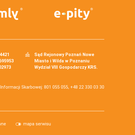
34421
Sąd Rejonowy Poznań Nowe
695953
Miasto i Wilda w Poznaniu
02973
Wydział VIII Gospodarczy KRS.
j Informacji Skarbowej: 801 055 055, +48 22 330 03 30
wne
mapa serwisu