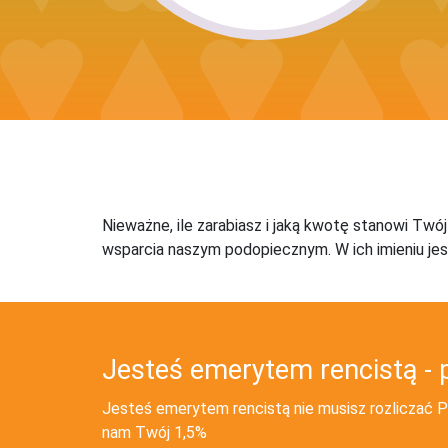
Nieważne, ile zarabiasz i jaką kwotę stanowi Twó
wsparcia naszym podopiecznym. W ich imieniu jes
Jesteś emerytem rencistą - 
Jesteś emerytem rencistą nie musisz rozliczać PI
nam Twój 1,5%