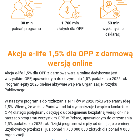
30 mln
1.760 mln
53 mln
pobrań programu
złotych dla OPP
wysłanych e-
deklaracji
Akcja e-life 1,5% dla OPP z darmową
wersją online
Akcja e-life 1,5% dla OPP z darmową wersją online dedykowna jest
wszystkim OPP, uprawnionym do otrzymania 1,5% podatku za 2025 rok.
Program e-pity 2025 on-line aktywnie wspiera Organizacje Pożytku
Publicznego.
W naszym programie do rozliczania e-PITów w 2026 roku wspieramy ideę
1,5%. Wiemy, że wielu z Państwa od lat sympatyzuje i wspiera konkretne
OPP, dlatego podjęliśmy decyzję o udostępnieniu bezpłatnej wersji on-line
naszego programu wszystkim OPP w Polsce, uprawnionym do otrzymania
1,5% podatku za 2025 rok. Dzięki programowi e-pity od dnia jego premiery,
użytkownicy przekazali już ponad 1 760 000 000 złotych dla ponad 9 000
organizacji.