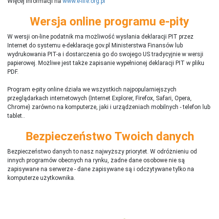
Więcej informacji na
www.e-life.org.pl
Wersja online programu e-pity
W wersji on-line podatnik ma możliwość wysłania deklaracji PIT przez
Internet do systemu e-deklaracje.gov.pl Ministerstwa Finansów lub
wydrukowania PIT-a i dostarczenia go do swojego US tradycyjnie w wersji
papierowej. Możliwe jest także zapisanie wypełnionej deklaracji PIT w pliku
PDF.
Program e-pity online działa we wszystkich najpopularniejszych
przeglądarkach internetowych (Internet Explorer, Firefox, Safari, Opera,
Chrome) zarówno na komputerze, jaki i urządzeniach mobilnych - telefon lub
tablet..
Bezpieczeństwo Twoich danych
Bezpieczeństwo danych to nasz najwyższy priorytet. W odróżnieniu od
innych programów obecnych na rynku,
ż
adne dane osobowe nie są
zapisywane na serwerze - dane zapisywane są i odczytywane tylko na
komputerze użytkownika.