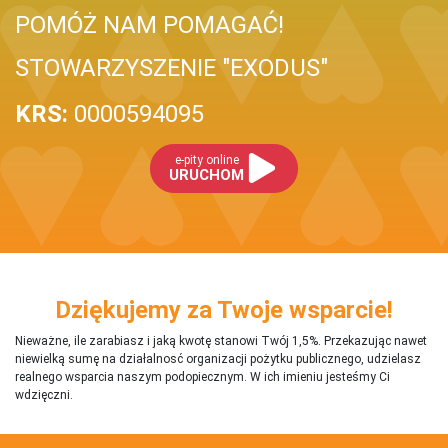
POMÓŻ NAM POMAGAĆ!
STOWARZYSZENIE "EXODUS"
KRS:
0000594095
e-pity online
URUCHOM
Dziękujemy za Twoje wsparcie!
Nieważne, ile zarabiasz i jaką kwotę stanowi Twój 1,5%. Przekazując nawet
niewielką sumę na działalnosć organizacji pożytku publicznego, udzielasz
realnego wsparcia naszym podopiecznym. W ich imieniu jesteśmy Ci
wdzięczni.