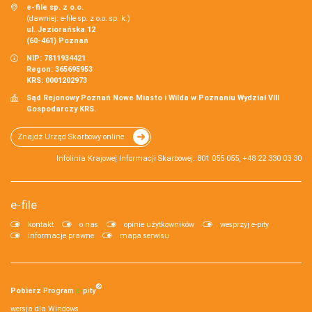
e-file sp. z o.o.
(dawniej: e-file sp. z o.o. sp. k.)
ul. Jeziorańska 12
(60-461) Poznań
NIP: 7811934421
Regon: 365695953
KRS: 0001202973
Sąd Rejonowy Poznań Nowe Miasto i Wilda w Poznaniu Wydział VIII
Gospodarczy KRS.
Znajdź Urząd Skarbowy online
Infolinia Krajowej Informacji Skarbowej: 801 055 055, +48 22 330 03 30
e-file
kontakt
o nas
opinie użytkowników
wesprzyj e-pity
informacje prawne
mapa serwisu
®
Pobierz
Program
e‑
pity
wersja dla Windows