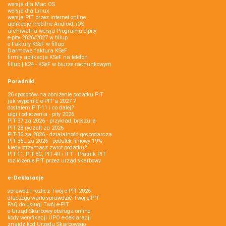
wersja dla Mac OS
wersja dla Linux
wersja PIT przez internet online
aplikacje mobilne Android, iOS
archiwalna wersja Programu e-pity
e-pity 2026/2027 w fillup
e‑Faktury KSeF w fillup
Darmowa faktura KSeF
firmly aplikacja KSeF na telefon
fillup | k24 - KSeF w biurze rachunkowym
Poradniki
26 sposobów na obniżenie podatku PIT
jak wypełnić e-PIT'a 2027 ?
dostałem PIT-11 i co dalej?
ulgi i odliczenia - pity 2026
PIT-37 za 2026 - przykład, broszura
PIT-28 ryczałt za 2026
PIT-36 za 2026 - działalność gospodarcza
PIT-36L za 2026 - podatek liniowy 19%
kiedy otrzymasz zwrot podatku?
PIT-11, PIT-8C, PIT-4R i IFT - Płatnik PIT
rozliczenie PIT przez urząd skarbowy
e-Deklaracje
sprawdź i rozlicz Twój e PIT 2026
dlaczego warto sprawdzić Twój e-PIT
FAQ do usługi Twój e-PIT
e-Urząd Skarbowy obsługa online
kody weryfikacji UPO e-deklaracji
znajdź kod Urzędu Skarbowego