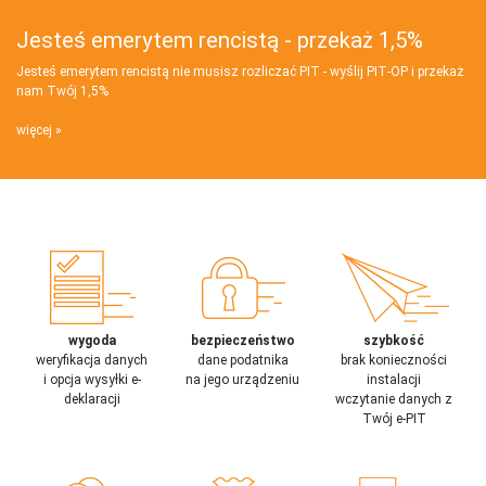
Jesteś emerytem rencistą - przekaż 1,5%
Jesteś emerytem rencistą nie musisz rozliczać PIT - wyślij PIT‑OP i przekaż
nam Twój 1,5%
więcej
wygoda
bezpieczeństwo
szybkość
weryfikacja danych
dane podatnika
brak konieczności
i opcja wysyłki e-
na jego urządzeniu
instalacji
deklaracji
wczytanie danych z
Twój e-PIT