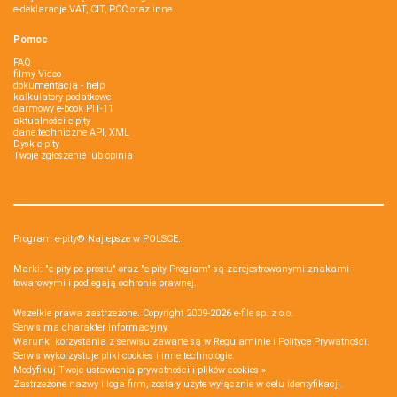
e-deklaracje VAT, CIT, PCC oraz inne
Pomoc
FAQ
filmy Video
dokumentacja - help
kalkulatory podatkowe
darmowy e-book PIT-11
aktualności e-pity
dane techniczne API, XML
Dysk e-pity
Twoje zgłoszenie lub opinia
Program e-pity® Najlepsze w POLSCE.
Marki: "e-pity po prostu" oraz "e-pity Program" są zarejestrowanymi znakami
towarowymi i podlegają ochronie prawnej.
Wszelkie prawa zastrzeżone. Copyright 2009-2026
e-file sp. z o.o.
Serwis ma charakter informacyjny.
Warunki korzystania z serwisu zawarte są w
Regulaminie
i
Polityce Prywatności
.
Serwis wykorzystuje
pliki cookies i inne technologie
.
Modyfikuj Twoje ustawienia prywatności i plików cookies »
Zastrzeżone nazwy i loga firm, zostały użyte wyłącznie w celu identyfikacji.