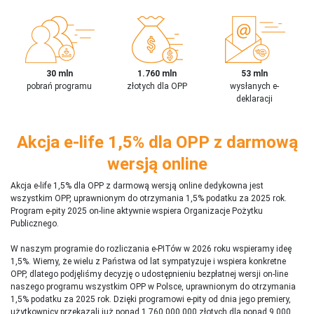
30 mln
1.760 mln
53 mln
pobrań programu
złotych dla OPP
wysłanych e-
deklaracji
Akcja e-life 1,5% dla OPP z darmową
wersją online
Akcja e-life 1,5% dla OPP z darmową wersją online dedykowna jest
wszystkim OPP, uprawnionym do otrzymania 1,5% podatku za 2025 rok.
Program e-pity 2025 on-line aktywnie wspiera Organizacje Pożytku
Publicznego.
W naszym programie do rozliczania e-PITów w 2026 roku wspieramy ideę
1,5%. Wiemy, że wielu z Państwa od lat sympatyzuje i wspiera konkretne
OPP, dlatego podjęliśmy decyzję o udostępnieniu bezpłatnej wersji on-line
naszego programu wszystkim OPP w Polsce, uprawnionym do otrzymania
1,5% podatku za 2025 rok. Dzięki programowi e-pity od dnia jego premiery,
użytkownicy przekazali już ponad 1 760 000 000 złotych dla ponad 9 000