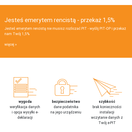
Jesteś emerytem rencistą - przekaż 1,5%
Jesteś emerytem rencistą nie musisz rozliczać PIT - wyślij PIT‑OP i przekaż
nam Twój 1,5%
więcej
wygoda
bezpieczeństwo
szybkość
weryfikacja danych
dane podatnika
brak konieczności
i opcja wysyłki e-
na jego urządzeniu
instalacji
deklaracji
wczytanie danych z
Twój e-PIT