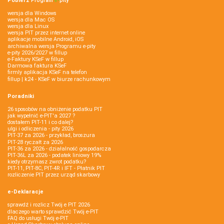
Pobierz
Program
e‑
pity
wersja dla Windows
wersja dla Mac OS
wersja dla Linux
wersja PIT przez internet online
aplikacje mobilne Android, iOS
archiwalna wersja Programu e-pity
e-pity 2026/2027 w fillup
e‑Faktury KSeF w fillup
Darmowa faktura KSeF
firmly aplikacja KSeF na telefon
fillup | k24 - KSeF w biurze rachunkowym
Poradniki
26 sposobów na obniżenie podatku PIT
jak wypełnić e-PIT'a 2027 ?
dostałem PIT-11 i co dalej?
ulgi i odliczenia - pity 2026
PIT-37 za 2026 - przykład, broszura
PIT-28 ryczałt za 2026
PIT-36 za 2026 - działalność gospodarcza
PIT-36L za 2026 - podatek liniowy 19%
kiedy otrzymasz zwrot podatku?
PIT-11, PIT-8C, PIT-4R i IFT - Płatnik PIT
rozliczenie PIT przez urząd skarbowy
e-Deklaracje
sprawdź i rozlicz Twój e PIT 2026
dlaczego warto sprawdzić Twój e-PIT
FAQ do usługi Twój e-PIT