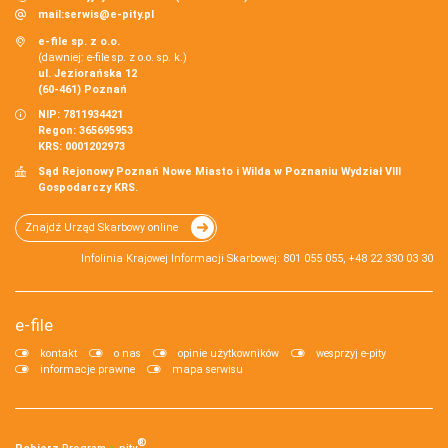
mail:
serwis@e-pity.pl
e-file sp. z o.o.
(dawniej: e-file sp. z o.o. sp. k.)
ul. Jeziorańska 12
(60-461) Poznań
NIP: 7811934421
Regon: 365695953
KRS: 0001202973
Sąd Rejonowy Poznań Nowe Miasto i Wilda w Poznaniu Wydział VIII
Gospodarczy KRS.
Znajdź Urząd Skarbowy online
Infolinia Krajowej Informacji Skarbowej: 801 055 055, +48 22 330 03 30
e-file
kontakt
o nas
opinie użytkowników
wesprzyj e-pity
informacje prawne
mapa serwisu
®