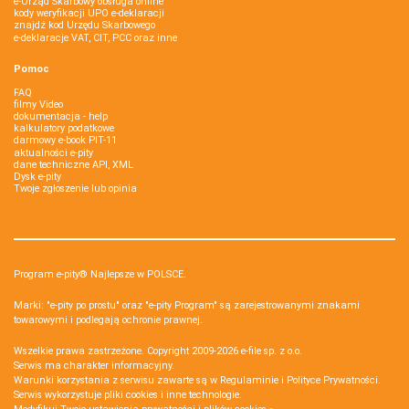
e-Urząd Skarbowy obsługa online
kody weryfikacji UPO e-deklaracji
znajdź kod Urzędu Skarbowego
e-deklaracje VAT, CIT, PCC oraz inne
Pomoc
FAQ
filmy Video
dokumentacja - help
kalkulatory podatkowe
darmowy e-book PIT-11
aktualności e-pity
dane techniczne API, XML
Dysk e-pity
Twoje zgłoszenie lub opinia
Program e-pity® Najlepsze w POLSCE.
Marki: "e-pity po prostu" oraz "e-pity Program" są zarejestrowanymi znakami
towarowymi i podlegają ochronie prawnej.
Wszelkie prawa zastrzeżone. Copyright 2009-2026
e-file sp. z o.o.
Serwis ma charakter informacyjny.
Warunki korzystania z serwisu zawarte są w
Regulaminie
i
Polityce Prywatności
.
Serwis wykorzystuje
pliki cookies i inne technologie
.