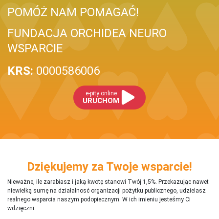
POMÓŻ NAM POMAGAĆ!
FUNDACJA ORCHIDEA NEURO
WSPARCIE
KRS:
0000586006
e-pity online
URUCHOM
Dziękujemy za Twoje wsparcie!
Nieważne, ile zarabiasz i jaką kwotę stanowi Twój 1,5%. Przekazując nawet
niewielką sumę na działalnosć organizacji pożytku publicznego, udzielasz
realnego wsparcia naszym podopiecznym. W ich imieniu jesteśmy Ci
wdzięczni.