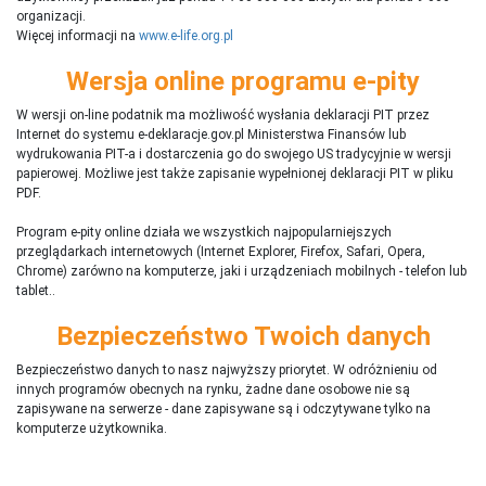
organizacji.
Więcej informacji na
www.e-life.org.pl
Wersja online programu e-pity
W wersji on-line podatnik ma możliwość wysłania deklaracji PIT przez
Internet do systemu e-deklaracje.gov.pl Ministerstwa Finansów lub
wydrukowania PIT-a i dostarczenia go do swojego US tradycyjnie w wersji
papierowej. Możliwe jest także zapisanie wypełnionej deklaracji PIT w pliku
PDF.
Program e-pity online działa we wszystkich najpopularniejszych
przeglądarkach internetowych (Internet Explorer, Firefox, Safari, Opera,
Chrome) zarówno na komputerze, jaki i urządzeniach mobilnych - telefon lub
tablet..
Bezpieczeństwo Twoich danych
Bezpieczeństwo danych to nasz najwyższy priorytet. W odróżnieniu od
innych programów obecnych na rynku,
ż
adne dane osobowe nie są
zapisywane na serwerze - dane zapisywane są i odczytywane tylko na
komputerze użytkownika.