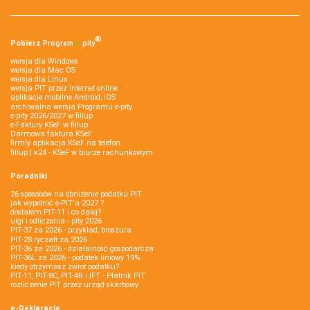
®
Pobierz
Program
e‑
pity
wersja dla Windows
wersja dla Mac OS
wersja dla Linux
wersja PIT przez internet online
aplikacje mobilne Android, iOS
archiwalna wersja Programu e-pity
e-pity 2026/2027 w fillup
e‑Faktury KSeF w fillup
Darmowa faktura KSeF
firmly aplikacja KSeF na telefon
fillup | k24 - KSeF w biurze rachunkowym
Poradniki
26 sposobów na obniżenie podatku PIT
jak wypełnić e-PIT'a 2027 ?
dostałem PIT-11 i co dalej?
ulgi i odliczenia - pity 2026
PIT-37 za 2026 - przykład, broszura
PIT-28 ryczałt za 2026
PIT-36 za 2026 - działalność gospodarcza
PIT-36L za 2026 - podatek liniowy 19%
kiedy otrzymasz zwrot podatku?
PIT-11, PIT-8C, PIT-4R i IFT - Płatnik PIT
rozliczenie PIT przez urząd skarbowy
e-Deklaracje