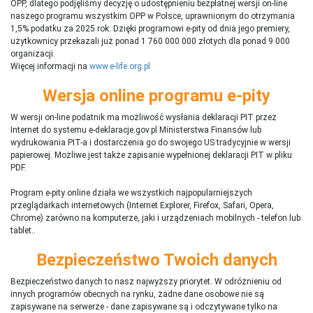
OPP, dlatego podjęliśmy decyzję o udostępnieniu bezpłatnej wersji on-line
naszego programu wszystkim OPP w Polsce, uprawnionym do otrzymania
1,5% podatku za 2025 rok. Dzięki programowi e-pity od dnia jego premiery,
użytkownicy przekazali już ponad 1 760 000 000 złotych dla ponad 9 000
organizacji.
Więcej informacji na
www.e-life.org.pl
Wersja online programu e-pity
W wersji on-line podatnik ma możliwość wysłania deklaracji PIT przez
Internet do systemu e-deklaracje.gov.pl Ministerstwa Finansów lub
wydrukowania PIT-a i dostarczenia go do swojego US tradycyjnie w wersji
papierowej. Możliwe jest także zapisanie wypełnionej deklaracji PIT w pliku
PDF.
Program e-pity online działa we wszystkich najpopularniejszych
przeglądarkach internetowych (Internet Explorer, Firefox, Safari, Opera,
Chrome) zarówno na komputerze, jaki i urządzeniach mobilnych - telefon lub
tablet..
Bezpieczeństwo Twoich danych
Bezpieczeństwo danych to nasz najwyższy priorytet. W odróżnieniu od
innych programów obecnych na rynku,
ż
adne dane osobowe nie są
zapisywane na serwerze - dane zapisywane są i odczytywane tylko na