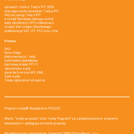
sprawdź i rozlicz Twój e PIT 2026
dlaczego warto sprawdzić Twój e-PIT
FAQ do usługi Twój e-PIT
e-Urząd Skarbowy obsługa online
kody weryfikacji UPO e-deklaracji
znajdź kod Urzędu Skarbowego
e-deklaracje VAT, CIT, PCC oraz inne
Pomoc
FAQ
filmy Video
dokumentacja - help
kalkulatory podatkowe
darmowy e-book PIT-11
aktualności e-pity
dane techniczne API, XML
Dysk e-pity
Twoje zgłoszenie lub opinia
Program e-pity® Najlepsze w POLSCE.
Marki: "e-pity po prostu" oraz "e-pity Program" są zarejestrowanymi znakami
towarowymi i podlegają ochronie prawnej.
Wszelkie prawa zastrzeżone. Copyright 2009-2026
e-file sp. z o.o.