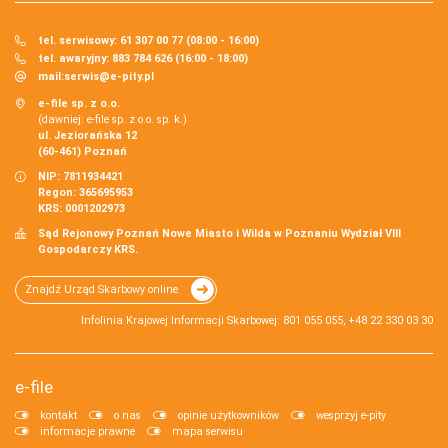
tel. serwisowy: 61 307 00 77 (08:00 - 16:00)
tel. awaryjny: 883 784 626 (16:00 - 18:00)
mail:
serwis@e-pity.pl
e-file sp. z o.o.
(dawniej: e-file sp. z o.o. sp. k.)
ul. Jeziorańska 12
(60-461) Poznań
NIP: 7811934421
Regon: 365695953
KRS: 0001202973
Sąd Rejonowy Poznań Nowe Miasto i Wilda w Poznaniu Wydział VIII
Gospodarczy KRS.
Znajdź Urząd Skarbowy online
Infolinia Krajowej Informacji Skarbowej: 801 055 055, +48 22 330 03 30
e-file
kontakt
o nas
opinie użytkowników
wesprzyj e-pity
informacje prawne
mapa serwisu