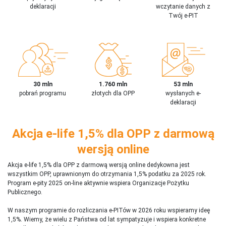
deklaracji
wczytanie danych z
Twój e-PIT
30 mln
1.760 mln
53 mln
pobrań programu
złotych dla OPP
wysłanych e-
deklaracji
Akcja e-life 1,5% dla OPP z darmową
wersją online
Akcja e-life 1,5% dla OPP z darmową wersją online dedykowna jest
wszystkim OPP, uprawnionym do otrzymania 1,5% podatku za 2025 rok.
Program e-pity 2025 on-line aktywnie wspiera Organizacje Pożytku
Publicznego.
W naszym programie do rozliczania e-PITów w 2026 roku wspieramy ideę
1,5%. Wiemy, że wielu z Państwa od lat sympatyzuje i wspiera konkretne