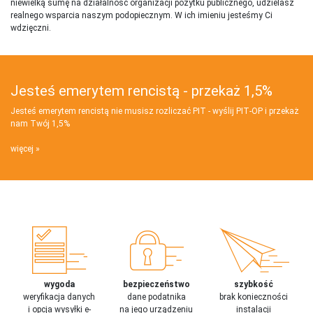
niewielką sumę na działalnosć organizacji pożytku publicznego, udzielasz
realnego wsparcia naszym podopiecznym. W ich imieniu jesteśmy Ci
wdzięczni.
Jesteś emerytem rencistą - przekaż 1,5%
Jesteś emerytem rencistą nie musisz rozliczać PIT - wyślij PIT‑OP i przekaż
nam Twój 1,5%
więcej
wygoda
bezpieczeństwo
szybkość
weryfikacja danych
dane podatnika
brak konieczności
i opcja wysyłki e-
na jego urządzeniu
instalacji