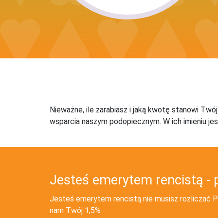
Nieważne, ile zarabiasz i jaką kwotę stanowi Twó
wsparcia naszym podopiecznym. W ich imieniu jes
Jesteś emerytem rencistą - 
Jesteś emerytem rencistą nie musisz rozliczać PI
nam Twój 1,5%