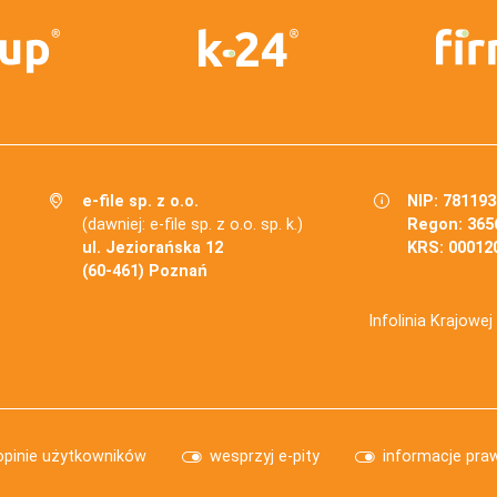
e-file sp. z o.o.
NIP: 78119
(dawniej: e-file sp. z o.o. sp. k.)
Regon: 365
ul. Jeziorańska 12
KRS: 00012
(60-461) Poznań
Infolinia Krajowe
opinie użytkowników
wesprzyj e-pity
informacje pra