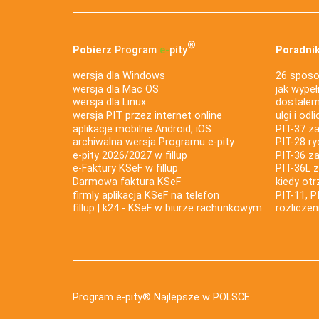
®
Pobierz
Program
e‑
pity
Poradnik
wersja dla Windows
26 sposo
wersja dla Mac OS
jak wypeł
wersja dla Linux
dostałem 
wersja PIT przez internet online
ulgi i odl
aplikacje mobilne Android, iOS
PIT-37 za
archiwalna wersja Programu e-pity
PIT-28 ry
e-pity 2026/2027 w fillup
PIT-36 z
e‑Faktury KSeF w fillup
PIT-36L 
Darmowa faktura KSeF
kiedy ot
firmly aplikacja KSeF na telefon
PIT-11, P
fillup | k24 - KSeF w biurze rachunkowym
rozlicze
Program e-pity® Najlepsze w POLSCE.