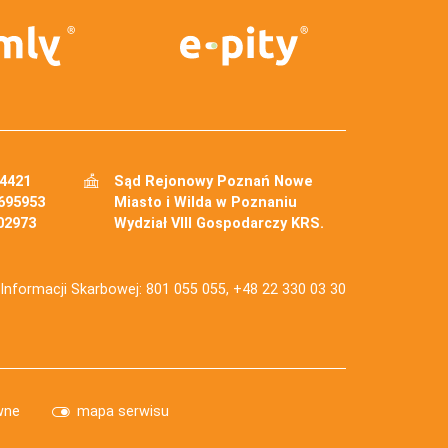
34421
Sąd Rejonowy Poznań Nowe
695953
Miasto i Wilda w Poznaniu
02973
Wydział VIII Gospodarczy KRS.
j Informacji Skarbowej: 801 055 055, +48 22 330 03 30
wne
mapa serwisu