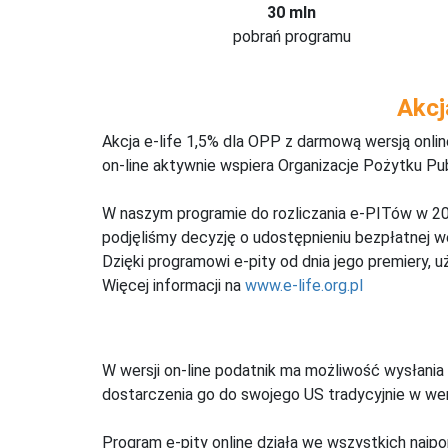
30 mln
pobrań programu
Akcj
Akcja e-life 1,5% dla OPP z darmową wersją onl
on-line aktywnie wspiera Organizacje Pożytku Pu
W naszym programie do rozliczania e-PITów w 20
podjęliśmy decyzję o udostępnieniu bezpłatnej 
Dzięki programowi e-pity od dnia jego premiery, u
Więcej informacji na
www.e-life.org.pl
W wersji on-line podatnik ma możliwość wysłania 
dostarczenia go do swojego US tradycyjnie w wers
Program e-pity online działa we wszystkich najpo