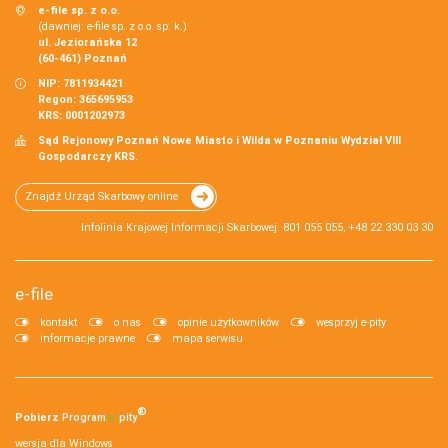
e-file sp. z o.o.
(dawniej: e-file sp. z o.o. sp. k.)
ul. Jeziorańska 12
(60-461) Poznań
NIP: 7811934421
Regon: 365695953
KRS: 0001202973
Sąd Rejonowy Poznań Nowe Miasto i Wilda w Poznaniu Wydział VIII
Gospodarczy KRS.
Znajdź Urząd Skarbowy online
Infolinia Krajowej Informacji Skarbowej: 801 055 055, +48 22 330 03 30
e-file
kontakt
o nas
opinie użytkowników
wesprzyj e-pity
informacje prawne
mapa serwisu
®
Pobierz
Program
e‑
pity
wersja dla Windows