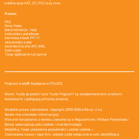
e-deklaracje VAT, CIT, PCC oraz inne
Pomoc
FAQ
filmy Video
dokumentacja - help
kalkulatory podatkowe
darmowy e-book PIT-11
aktualności e-pity
dane techniczne API, XML
Dysk e-pity
Twoje zgłoszenie lub opinia
Program e-pity® Najlepsze w POLSCE.
Marki: "e-pity po prostu" oraz "e-pity Program" są zarejestrowanymi znakami
towarowymi i podlegają ochronie prawnej.
Wszelkie prawa zastrzeżone. Copyright 2009-2026
e-file sp. z o.o.
Serwis ma charakter informacyjny.
Warunki korzystania z serwisu zawarte są w
Regulaminie
i
Polityce Prywatności
.
Serwis wykorzystuje
pliki cookies i inne technologie
.
Modyfikuj Twoje ustawienia prywatności i plików cookies »
Zastrzeżone nazwy i loga firm, zostały użyte wyłącznie w celu identyfikacji.