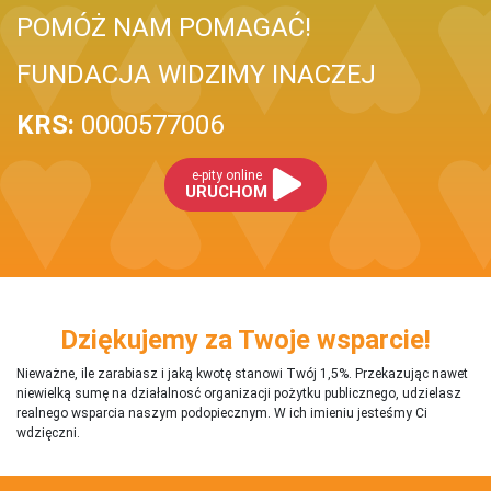
POMÓŻ NAM POMAGAĆ!
FUNDACJA WIDZIMY INACZEJ
KRS:
0000577006
e-pity online
URUCHOM
Dziękujemy za Twoje wsparcie!
Nieważne, ile zarabiasz i jaką kwotę stanowi Twój 1,5%. Przekazując nawet
niewielką sumę na działalnosć organizacji pożytku publicznego, udzielasz
realnego wsparcia naszym podopiecznym. W ich imieniu jesteśmy Ci
wdzięczni.