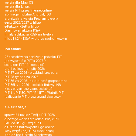
wersja dla Mac OS
wersja dla Linux
wersja PIT przez internet online
aplikacje mobilne Android, iOS
archiwalna wersja Programu e-pity
e-pity 2026/2027 w fillup
e‑Faktury KSeF w fillup
Darmowa faktura KSeF
firmly aplikacja KSeF na telefon
fillup | k24 - KSeF w biurze rachunkowym
Poradniki
26 sposobów na obniżenie podatku PIT
jak wypełnić e-PIT'a 2027 ?
dostałem PIT-11 i co dalej?
ulgi i odliczenia - pity 2026
PIT-37 za 2026 - przykład, broszura
PIT-28 ryczałt za 2026
PIT-36 za 2026 - działalność gospodarcza
PIT-36L za 2026 - podatek liniowy 19%
kiedy otrzymasz zwrot podatku?
PIT-11, PIT-8C, PIT-4R i IFT - Płatnik PIT
rozliczenie PIT przez urząd skarbowy
e-Deklaracje
sprawdź i rozlicz Twój e PIT 2026
dlaczego warto sprawdzić Twój e-PIT
FAQ do usługi Twój e-PIT
e-Urząd Skarbowy obsługa online
kody weryfikacji UPO e-deklaracji
znajdź kod Urzędu Skarbowego