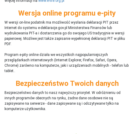
Więcej informacji na
www.e-life.org.pl
Wersja online programu e-pity
W wersji on-line podatnik ma możliwość wysłania deklaracji PIT przez
Internet do systemu e-deklaracje.gov.pl Ministerstwa Finansów lub
wydrukowania PIT-a i dostarczenia go do swojego US tradycyjnie w wersji
papierowej. Możliwe jest także zapisanie wypełnionej deklaracji PIT w pliku
PDF.
Program e-pity online działa we wszystkich najpopularniejszych
przeglądarkach internetowych (Internet Explorer, Firefox, Safari, Opera,
Chrome) zarówno na komputerze, jaki i urządzeniach mobilnych - telefon lub
tablet..
Bezpieczeństwo Twoich danych
Bezpieczeństwo danych to nasz najwyższy priorytet. W odróżnieniu od
innych programów obecnych na rynku,
ż
adne dane osobowe nie są
zapisywane na serwerze - dane zapisywane są i odczytywane tylko na
komputerze użytkownika.