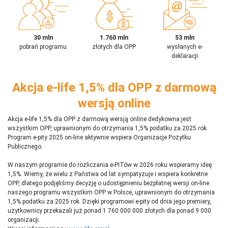
30 mln
1.760 mln
53 mln
pobrań programu
złotych dla OPP
wysłanych e-
deklaracji
Akcja e-life 1,5% dla OPP z darmową
wersją online
Akcja e-life 1,5% dla OPP z darmową wersją online dedykowna jest
wszystkim OPP, uprawnionym do otrzymania 1,5% podatku za 2025 rok.
Program e-pity 2025 on-line aktywnie wspiera Organizacje Pożytku
Publicznego.
W naszym programie do rozliczania e-PITów w 2026 roku wspieramy ideę
1,5%. Wiemy, że wielu z Państwa od lat sympatyzuje i wspiera konkretne
OPP, dlatego podjęliśmy decyzję o udostępnieniu bezpłatnej wersji on-line
naszego programu wszystkim OPP w Polsce, uprawnionym do otrzymania
1,5% podatku za 2025 rok. Dzięki programowi e-pity od dnia jego premiery,
użytkownicy przekazali już ponad 1 760 000 000 złotych dla ponad 9 000
organizacji.