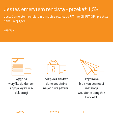
Jesteś emerytem rencistą - przekaż 1,5%
Jesteś emerytem rencistą nie musisz rozliczać PIT - wyślij PIT‑OP i przekaż
nam Twój 1,5%
więcej
wygoda
bezpieczeństwo
szybkość
weryfikacja danych
dane podatnika
brak konieczności
i opcja wysyłki e-
na jego urządzeniu
instalacji
deklaracji
wczytanie danych z
Twój e-PIT