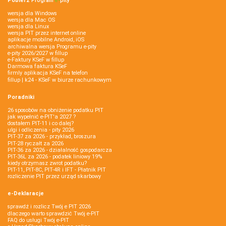
Pobierz
Program
e‑
pity
wersja dla Windows
wersja dla Mac OS
wersja dla Linux
wersja PIT przez internet online
aplikacje mobilne Android, iOS
archiwalna wersja Programu e-pity
e-pity 2026/2027 w fillup
e‑Faktury KSeF w fillup
Darmowa faktura KSeF
firmly aplikacja KSeF na telefon
fillup | k24 - KSeF w biurze rachunkowym
Poradniki
26 sposobów na obniżenie podatku PIT
jak wypełnić e-PIT'a 2027 ?
dostałem PIT-11 i co dalej?
ulgi i odliczenia - pity 2026
PIT-37 za 2026 - przykład, broszura
PIT-28 ryczałt za 2026
PIT-36 za 2026 - działalność gospodarcza
PIT-36L za 2026 - podatek liniowy 19%
kiedy otrzymasz zwrot podatku?
PIT-11, PIT-8C, PIT-4R i IFT - Płatnik PIT
rozliczenie PIT przez urząd skarbowy
e-Deklaracje
sprawdź i rozlicz Twój e PIT 2026
dlaczego warto sprawdzić Twój e-PIT
FAQ do usługi Twój e-PIT