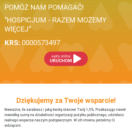
POMÓŻ NAM POMAGAĆ!
"HOSPICJUM - RAZEM MOŻEMY
WIĘCEJ"
KRS:
0000573497
e-pity online
URUCHOM
Dziękujemy za Twoje wsparcie!
Nieważne, ile zarabiasz i jaką kwotę stanowi Twój 1,5%. Przekazując nawet
niewielką sumę na działalnosć organizacji pożytku publicznego, udzielasz
realnego wsparcia naszym podopiecznym. W ich imieniu jesteśmy Ci
wdzięczni.