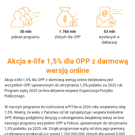
30 mln
1.760 mln
53 mln
pobrań programu
złotych dla OPP
wysłanych e-
deklaracji
Akcja e-life 1,5% dla OPP z darmową
wersją online
Akcja e-life 1,5% dla OPP z darmową wersją online dedykowna jest
wszystkim OPP, uprawnionym do otrzymania 1,5% podatku za 2025 rok.
Program e-pity 2025 on-line aktywnie wspiera Organizacje Pożytku
Publicznego.
W naszym programie do rozliczania e-PITów w 2026 roku wspieramy ideę
1,5%. Wiemy, że wielu z Państwa od lat sympatyzuje i wspiera konkretne
OPP, dlatego podjęliśmy decyzję o udostępnieniu bezpłatnej wersji on-line
naszego programu wszystkim OPP w Polsce, uprawnionym do otrzymania
1,5% podatku za 2025 rok. Dzięki programowi e-pity od dnia jego premiery,
użytkownicy przekazali już ponad 1 760 000 000 złotych dla ponad 9 000