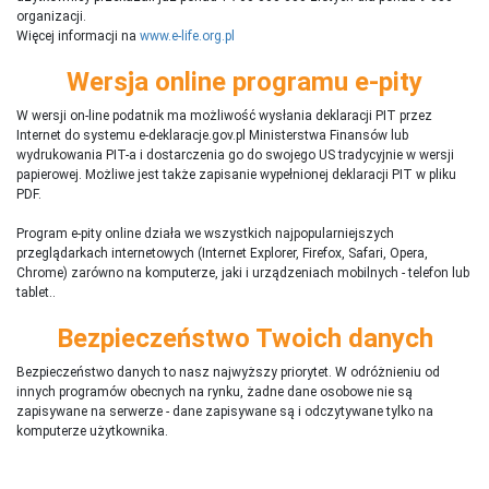
organizacji.
Więcej informacji na
www.e-life.org.pl
Wersja online programu e-pity
W wersji on-line podatnik ma możliwość wysłania deklaracji PIT przez
Internet do systemu e-deklaracje.gov.pl Ministerstwa Finansów lub
wydrukowania PIT-a i dostarczenia go do swojego US tradycyjnie w wersji
papierowej. Możliwe jest także zapisanie wypełnionej deklaracji PIT w pliku
PDF.
Program e-pity online działa we wszystkich najpopularniejszych
przeglądarkach internetowych (Internet Explorer, Firefox, Safari, Opera,
Chrome) zarówno na komputerze, jaki i urządzeniach mobilnych - telefon lub
tablet..
Bezpieczeństwo Twoich danych
Bezpieczeństwo danych to nasz najwyższy priorytet. W odróżnieniu od
innych programów obecnych na rynku,
ż
adne dane osobowe nie są
zapisywane na serwerze - dane zapisywane są i odczytywane tylko na
komputerze użytkownika.