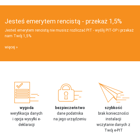
Jesteś emerytem rencistą - przekaż 1,5%
Jesteś emerytem rencistą nie musisz rozliczać PIT - wyślij PIT‑OP i przekaż
nam Twój 1,5%
więcej
wygoda
bezpieczeństwo
szybkość
weryfikacja danych
dane podatnika
brak konieczności
i opcja wysyłki e-
na jego urządzeniu
instalacji
deklaracji
wczytanie danych z
Twój e-PIT