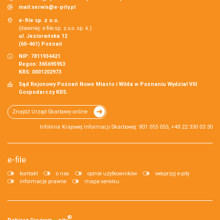
mail:
serwis@e-pity.pl
e-file sp. z o.o.
(dawniej: e-file sp. z o.o. sp. k.)
ul. Jeziorańska 12
(60-461) Poznań
NIP: 7811934421
Regon: 365695953
KRS: 0001202973
Sąd Rejonowy Poznań Nowe Miasto i Wilda w Poznaniu Wydział VIII
Gospodarczy KRS.
Znajdź Urząd Skarbowy online
Infolinia Krajowej Informacji Skarbowej: 801 055 055, +48 22 330 03 30
e-file
kontakt
o nas
opinie użytkowników
wesprzyj e-pity
informacje prawne
mapa serwisu
®