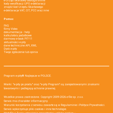
e-Urząd Skarbowy obsługa online
kody weryfikacji UPO e-deklaracji
znajdź kod Urzędu Skarbowego
e-deklaracje VAT, CIT, PCC oraz inne
Pomoc
FAQ
filmy Video
dokumentacja - help
kalkulatory podatkowe
darmowy e-book PIT-11
aktualności e-pity
dane techniczne API, XML
Dysk e-pity
Twoje zgłoszenie lub opinia
Program e-pity® Najlepsze w POLSCE.
Marki: "e-pity po prostu" oraz "e-pity Program" są zarejestrowanymi znakami
towarowymi i podlegają ochronie prawnej.
Wszelkie prawa zastrzeżone. Copyright 2009-2026
e-file sp. z o.o.
Serwis ma charakter informacyjny.
Warunki korzystania z serwisu zawarte są w
Regulaminie
i
Polityce Prywatności
.
Serwis wykorzystuje
pliki cookies i inne technologie
.