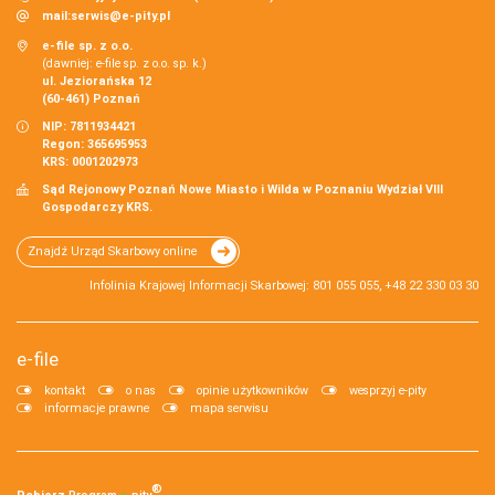
mail:
serwis@e-pity.pl
e-file sp. z o.o.
(dawniej: e-file sp. z o.o. sp. k.)
ul. Jeziorańska 12
(60-461) Poznań
NIP: 7811934421
Regon: 365695953
KRS: 0001202973
Sąd Rejonowy Poznań Nowe Miasto i Wilda w Poznaniu Wydział VIII
Gospodarczy KRS.
Znajdź Urząd Skarbowy online
Infolinia Krajowej Informacji Skarbowej: 801 055 055, +48 22 330 03 30
e-file
kontakt
o nas
opinie użytkowników
wesprzyj e-pity
informacje prawne
mapa serwisu
®