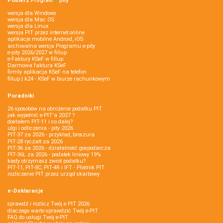
Pobierz
Program
e‑
pity
wersja dla Windows
wersja dla Mac OS
wersja dla Linux
wersja PIT przez internet online
aplikacje mobilne Android, iOS
archiwalna wersja Programu e-pity
e-pity 2026/2027 w fillup
e‑Faktury KSeF w fillup
Darmowa faktura KSeF
firmly aplikacja KSeF na telefon
fillup | k24 - KSeF w biurze rachunkowym
Poradniki
26 sposobów na obniżenie podatku PIT
jak wypełnić e-PIT'a 2027 ?
dostałem PIT-11 i co dalej?
ulgi i odliczenia - pity 2026
PIT-37 za 2026 - przykład, broszura
PIT-28 ryczałt za 2026
PIT-36 za 2026 - działalność gospodarcza
PIT-36L za 2026 - podatek liniowy 19%
kiedy otrzymasz zwrot podatku?
PIT-11, PIT-8C, PIT-4R i IFT - Płatnik PIT
rozliczenie PIT przez urząd skarbowy
e-Deklaracje
sprawdź i rozlicz Twój e PIT 2026
dlaczego warto sprawdzić Twój e-PIT
FAQ do usługi Twój e-PIT