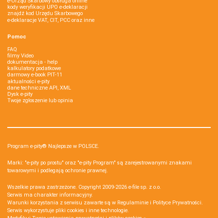
e-Urząd Skarbowy obsługa online
kody weryfikacji UPO e-deklaracji
znajdź kod Urzędu Skarbowego
e-deklaracje VAT, CIT, PCC oraz inne
Pomoc
FAQ
filmy Video
dokumentacja - help
kalkulatory podatkowe
darmowy e-book PIT-11
aktualności e-pity
dane techniczne API, XML
Dysk e-pity
Twoje zgłoszenie lub opinia
Program e-pity® Najlepsze w POLSCE.
Marki: "e-pity po prostu" oraz "e-pity Program" są zarejestrowanymi znakami
towarowymi i podlegają ochronie prawnej.
Wszelkie prawa zastrzeżone. Copyright 2009-2026
e-file sp. z o.o.
Serwis ma charakter informacyjny.
Warunki korzystania z serwisu zawarte są w
Regulaminie
i
Polityce Prywatności
.
Serwis wykorzystuje
pliki cookies i inne technologie
.