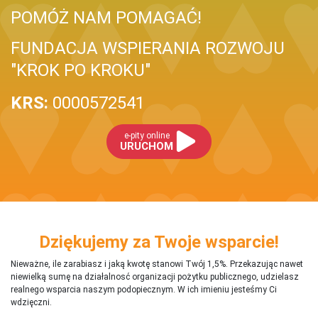
POMÓŻ NAM POMAGAĆ!
FUNDACJA WSPIERANIA ROZWOJU
"KROK PO KROKU"
KRS:
0000572541
e-pity online
URUCHOM
Dziękujemy za Twoje wsparcie!
Nieważne, ile zarabiasz i jaką kwotę stanowi Twój 1,5%. Przekazując nawet
niewielką sumę na działalnosć organizacji pożytku publicznego, udzielasz
realnego wsparcia naszym podopiecznym. W ich imieniu jesteśmy Ci
wdzięczni.