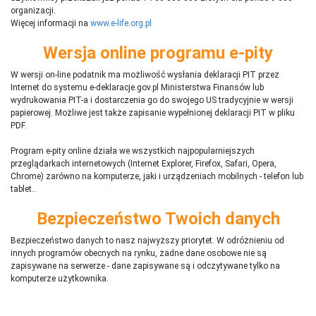
organizacji.
Więcej informacji na
www.e-life.org.pl
Wersja online programu e-pity
W wersji on-line podatnik ma możliwość wysłania deklaracji PIT przez
Internet do systemu e-deklaracje.gov.pl Ministerstwa Finansów lub
wydrukowania PIT-a i dostarczenia go do swojego US tradycyjnie w wersji
papierowej. Możliwe jest także zapisanie wypełnionej deklaracji PIT w pliku
PDF.
Program e-pity online działa we wszystkich najpopularniejszych
przeglądarkach internetowych (Internet Explorer, Firefox, Safari, Opera,
Chrome) zarówno na komputerze, jaki i urządzeniach mobilnych - telefon lub
tablet..
Bezpieczeństwo Twoich danych
Bezpieczeństwo danych to nasz najwyższy priorytet. W odróżnieniu od
innych programów obecnych na rynku,
ż
adne dane osobowe nie są
zapisywane na serwerze - dane zapisywane są i odczytywane tylko na
komputerze użytkownika.