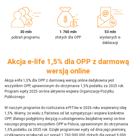
30 mln
1.760 mln
53 mln
pobrań programu
złotych dla OPP
wysłanych e-
deklaracji
Akcja e-life 1,5% dla OPP z darmową
wersją online
Akcja e-life 1,5% dla OPP z darmową wersją online dedykowna jest
wszystkim OPP, uprawnionym do otrzymania 1,5% podatku za 2025 rok.
Program e-pity 2025 on-line aktywnie wspiera Organizacje Pożytku
Publicznego.
W naszym programie do rozliczania e-PITów w 2026 roku wspieramy ideę
1,5%. Wiemy, że wielu z Państwa od lat sympatyzuje i wspiera konkretne
OPP, dlatego podjęliśmy decyzję o udostępnieniu bezpłatnej wersji on-line
naszego programu wszystkim OPP w Polsce, uprawnionym do otrzymania
1,5% podatku za 2025 rok. Dzięki programowi e-pity od dnia jego premiery,
użytkownicy przekazali już ponad 1 760 000 000 złotych dla ponad 9 000