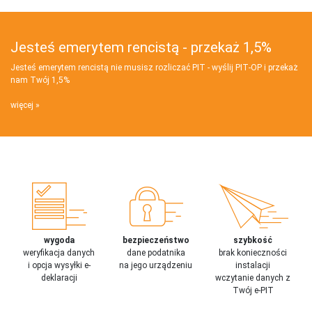
Jesteś emerytem rencistą - przekaż 1,5%
Jesteś emerytem rencistą nie musisz rozliczać PIT - wyślij PIT‑OP i przekaż
nam Twój 1,5%
więcej
wygoda
bezpieczeństwo
szybkość
weryfikacja danych
dane podatnika
brak konieczności
i opcja wysyłki e-
na jego urządzeniu
instalacji
deklaracji
wczytanie danych z
Twój e-PIT