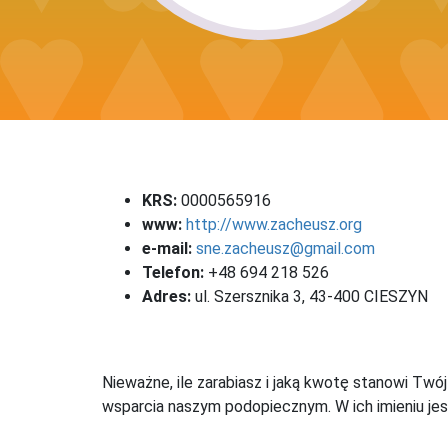
KRS:
0000565916
www:
http://www.zacheusz.org
e-mail:
sne.zacheusz@gmail.com
Telefon:
+48 694 218 526
Adres:
ul. Szersznika 3, 43-400 CIESZYN
Nieważne, ile zarabiasz i jaką kwotę stanowi Twó
wsparcia naszym podopiecznym. W ich imieniu jes