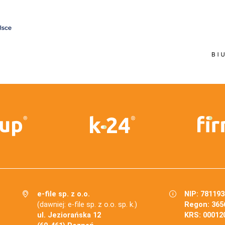
e-file sp. z o.o.
NIP: 78119
(dawniej: e-file sp. z o.o. sp. k.)
Regon: 365
ul. Jeziorańska 12
KRS: 00012