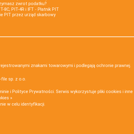
rzymasz zwrot podatku?
IT-8C, PIT-4R i IFT - Płatnik PIT
nie PIT przez urząd skarbowy
zarejestrowanymi znakami towarowymi i podlegają ochronie prawnej.
-file sp. z o.o.
minie
i
Polityce Prywatności
. Serwis wykorzystuje
pliki cookies i inn
okies »
ie w celu identyfikacji.