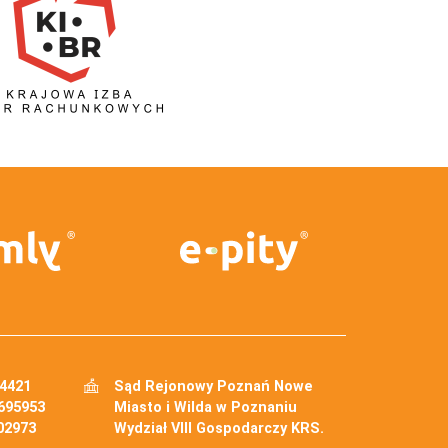
34421
Sąd Rejonowy Poznań Nowe
695953
Miasto i Wilda w Poznaniu
02973
Wydział VIII Gospodarczy KRS.