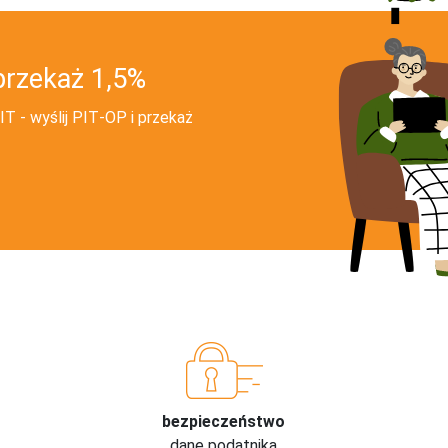
przekaż 1,5%
T - wyślij PIT‑OP i przekaż
bezpieczeństwo
dane podatnika