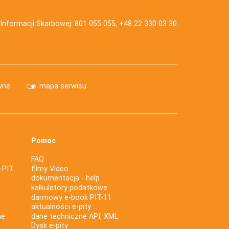
j Informacji Skarbowej: 801 055 055, +48 22 330 03 30
wne
mapa serwisu
Pomoc
FAQ
-PIT
filmy Video
dokumentacja - help
kalkulatory podatkowe
darmowy e-book PIT-11
aktualności e-pity
ne
dane techniczne API, XML
Dysk e-pity