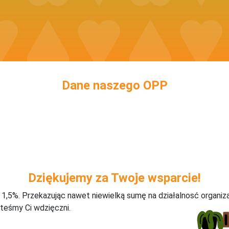
Dane naszego OPP
Dziękujemy za Twoje wsparcie!
j 1,5%. Przekazując nawet niewielką sumę na działalnosć organiz
teśmy Ci wdzięczni.