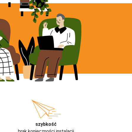
szybkość
brak konieczności instalacji