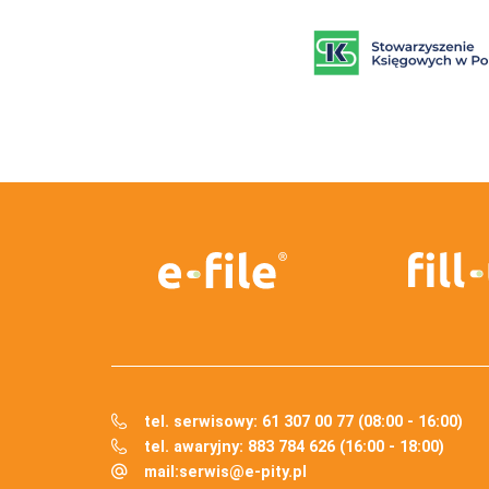
tel. serwisowy: 61 307 00 77 (08:00 - 16:00)
tel. awaryjny: 883 784 626 (16:00 - 18:00)
mail:
serwis@e-pity.pl