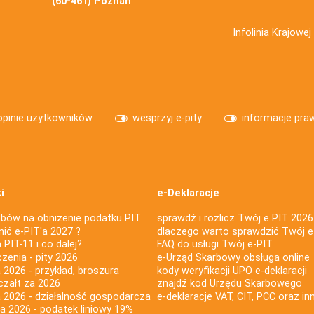
(60-461) Poznań
Infolinia Krajowe
opinie użytkowników
wesprzyj e-pity
informacje pra
i
e-Deklaracje
bów na obniżenie podatku PIT
sprawdź i rozlicz Twój e PIT 2026
nić e-PIT'a 2027 ?
dlaczego warto sprawdzić Twój e
PIT-11 i co dalej?
FAQ do usługi Twój e-PIT
iczenia - pity 2026
e-Urząd Skarbowy obsługa online
 2026 - przykład, broszura
kody weryfikacji UPO e-deklaracji
czałt za 2026
znajdź kod Urzędu Skarbowego
a 2026 - działalność gospodarcza
e-deklaracje VAT, CIT, PCC oraz in
za 2026 - podatek liniowy 19%