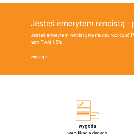
Jesteś emerytem rencistą - 
Jesteś emerytem rencistą nie musisz rozliczać PI
nam Twój 1,5%
więcej
wygoda
weryfikacja danych