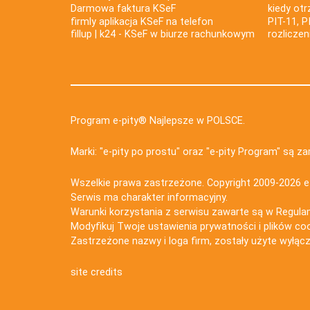
Darmowa faktura KSeF
kiedy ot
firmly aplikacja KSeF na telefon
PIT-11, P
fillup | k24 - KSeF w biurze rachunkowym
rozlicze
Program e-pity® Najlepsze w POLSCE.
Marki: "e-pity po prostu" oraz "e-pity Program" są 
Wszelkie prawa zastrzeżone. Copyright 2009-2026
e
Serwis ma charakter informacyjny.
Warunki korzystania z serwisu zawarte są w
Regula
Modyfikuj Twoje ustawienia prywatności i plików co
Zastrzeżone nazwy i loga firm, zostały użyte wyłączn
site credits