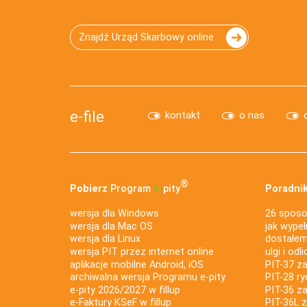
Znajdź Urząd Skarbowy online
e-file
kontakt
o nas
®
Pobierz
Program
e‑
pity
Poradnik
wersja dla Windows
26 sposo
wersja dla Mac OS
jak wypeł
wersja dla Linux
dostałem 
wersja PIT przez internet online
ulgi i odl
aplikacje mobilne Android, iOS
PIT-37 za
archiwalna wersja Programu e-pity
PIT-28 ry
e-pity 2026/2027 w fillup
PIT-36 z
e‑Faktury KSeF w fillup
PIT-36L 