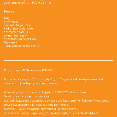
e-deklaracje VAT, CIT, PCC oraz inne
Pomoc
FAQ
filmy Video
dokumentacja - help
kalkulatory podatkowe
darmowy e-book PIT-11
aktualności e-pity
dane techniczne API, XML
Dysk e-pity
Twoje zgłoszenie lub opinia
Program e-pity® Najlepsze w POLSCE.
Marki: "e-pity po prostu" oraz "e-pity Program" są zarejestrowanymi znakami
towarowymi i podlegają ochronie prawnej.
Wszelkie prawa zastrzeżone. Copyright 2009-2026
e-file sp. z o.o.
Serwis ma charakter informacyjny.
Warunki korzystania z serwisu zawarte są w
Regulaminie
i
Polityce Prywatności
.
Serwis wykorzystuje
pliki cookies i inne technologie
.
Modyfikuj Twoje ustawienia prywatności i plików cookies »
Zastrzeżone nazwy i loga firm, zostały użyte wyłącznie w celu identyfikacji.