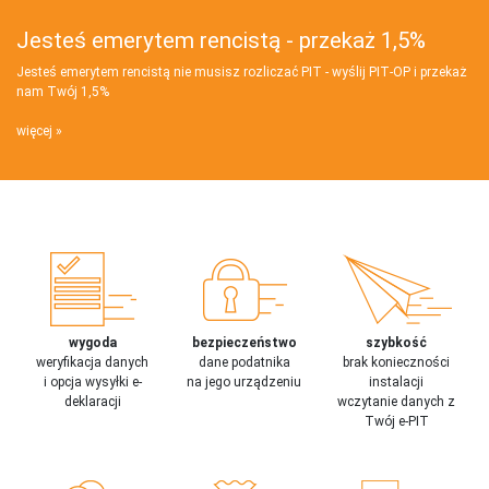
Jesteś emerytem rencistą - przekaż 1,5%
Jesteś emerytem rencistą nie musisz rozliczać PIT - wyślij PIT‑OP i przekaż
nam Twój 1,5%
więcej
wygoda
bezpieczeństwo
szybkość
weryfikacja danych
dane podatnika
brak konieczności
i opcja wysyłki e-
na jego urządzeniu
instalacji
deklaracji
wczytanie danych z
Twój e-PIT