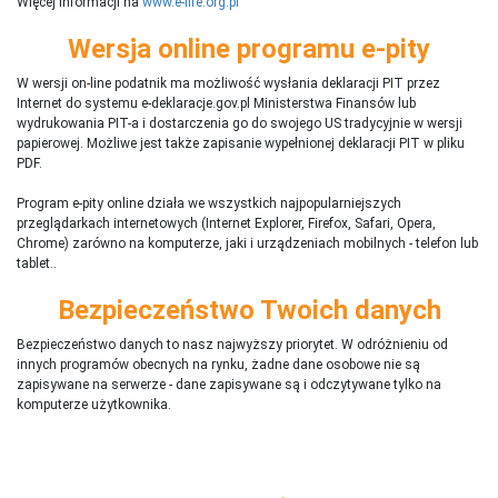
Więcej informacji na
www.e-life.org.pl
Wersja online programu e-pity
W wersji on-line podatnik ma możliwość wysłania deklaracji PIT przez
Internet do systemu e-deklaracje.gov.pl Ministerstwa Finansów lub
wydrukowania PIT-a i dostarczenia go do swojego US tradycyjnie w wersji
papierowej. Możliwe jest także zapisanie wypełnionej deklaracji PIT w pliku
PDF.
Program e-pity online działa we wszystkich najpopularniejszych
przeglądarkach internetowych (Internet Explorer, Firefox, Safari, Opera,
Chrome) zarówno na komputerze, jaki i urządzeniach mobilnych - telefon lub
tablet..
Bezpieczeństwo Twoich danych
Bezpieczeństwo danych to nasz najwyższy priorytet. W odróżnieniu od
innych programów obecnych na rynku,
ż
adne dane osobowe nie są
zapisywane na serwerze - dane zapisywane są i odczytywane tylko na
komputerze użytkownika.