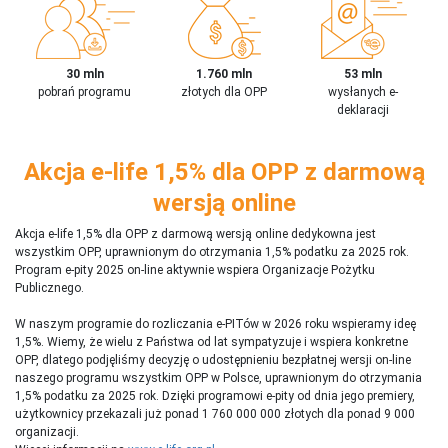
30 mln
1.760 mln
53 mln
pobrań programu
złotych dla OPP
wysłanych e-
deklaracji
Akcja e-life 1,5% dla OPP z darmową
wersją online
Akcja e-life 1,5% dla OPP z darmową wersją online dedykowna jest
wszystkim OPP, uprawnionym do otrzymania 1,5% podatku za 2025 rok.
Program e-pity 2025 on-line aktywnie wspiera Organizacje Pożytku
Publicznego.
W naszym programie do rozliczania e-PITów w 2026 roku wspieramy ideę
1,5%. Wiemy, że wielu z Państwa od lat sympatyzuje i wspiera konkretne
OPP, dlatego podjęliśmy decyzję o udostępnieniu bezpłatnej wersji on-line
naszego programu wszystkim OPP w Polsce, uprawnionym do otrzymania
1,5% podatku za 2025 rok. Dzięki programowi e-pity od dnia jego premiery,
użytkownicy przekazali już ponad 1 760 000 000 złotych dla ponad 9 000
organizacji.