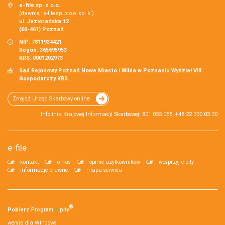
e-file sp. z o.o.
(dawniej: e-file sp. z o.o. sp. k.)
ul. Jeziorańska 12
(60-461) Poznań
NIP: 7811934421
Regon: 365695953
KRS: 0001202973
Sąd Rejonowy Poznań Nowe Miasto i Wilda w Poznaniu Wydział VIII
Gospodarczy KRS.
Znajdź Urząd Skarbowy online
Infolinia Krajowej Informacji Skarbowej: 801 055 055, +48 22 330 03 30
e-file
kontakt
o nas
opinie użytkowników
wesprzyj e-pity
informacje prawne
mapa serwisu
®
Pobierz
Program
e‑
pity
wersja dla Windows