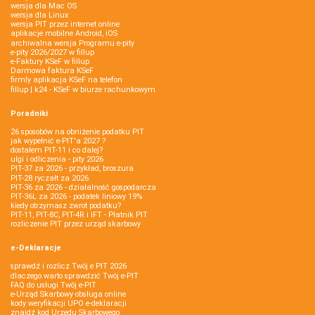
wersja dla Mac OS
wersja dla Linux
wersja PIT przez internet online
aplikacje mobilne Android, iOS
archiwalna wersja Programu e-pity
e-pity 2026/2027 w fillup
e‑Faktury KSeF w fillup
Darmowa faktura KSeF
firmly aplikacja KSeF na telefon
fillup | k24 - KSeF w biurze rachunkowym
Poradniki
26 sposobów na obniżenie podatku PIT
jak wypełnić e-PIT'a 2027 ?
dostałem PIT-11 i co dalej?
ulgi i odliczenia - pity 2026
PIT-37 za 2026 - przykład, broszura
PIT-28 ryczałt za 2026
PIT-36 za 2026 - działalność gospodarcza
PIT-36L za 2026 - podatek liniowy 19%
kiedy otrzymasz zwrot podatku?
PIT-11, PIT-8C, PIT-4R i IFT - Płatnik PIT
rozliczenie PIT przez urząd skarbowy
e-Deklaracje
sprawdź i rozlicz Twój e PIT 2026
dlaczego warto sprawdzić Twój e-PIT
FAQ do usługi Twój e-PIT
e-Urząd Skarbowy obsługa online
kody weryfikacji UPO e-deklaracji
znajdź kod Urzędu Skarbowego