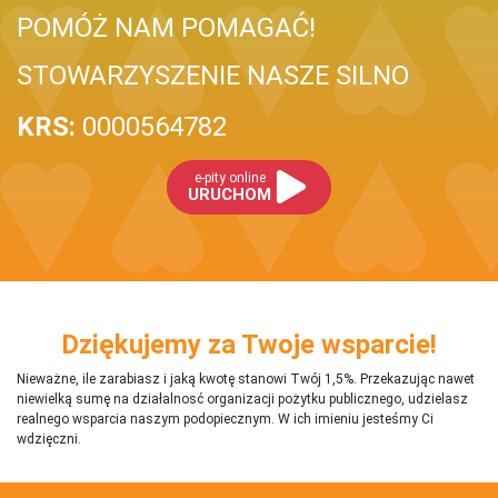
POMÓŻ NAM POMAGAĆ!
STOWARZYSZENIE NASZE SILNO
KRS:
0000564782
e-pity online
URUCHOM
Dziękujemy za Twoje wsparcie!
Nieważne, ile zarabiasz i jaką kwotę stanowi Twój 1,5%. Przekazując nawet
niewielką sumę na działalnosć organizacji pożytku publicznego, udzielasz
realnego wsparcia naszym podopiecznym. W ich imieniu jesteśmy Ci
wdzięczni.