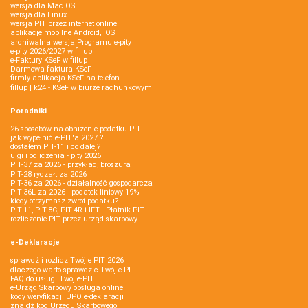
wersja dla Mac OS
wersja dla Linux
wersja PIT przez internet online
aplikacje mobilne Android, iOS
archiwalna wersja Programu e-pity
e-pity 2026/2027 w fillup
e‑Faktury KSeF w fillup
Darmowa faktura KSeF
firmly aplikacja KSeF na telefon
fillup | k24 - KSeF w biurze rachunkowym
Poradniki
26 sposobów na obniżenie podatku PIT
jak wypełnić e-PIT'a 2027 ?
dostałem PIT-11 i co dalej?
ulgi i odliczenia - pity 2026
PIT-37 za 2026 - przykład, broszura
PIT-28 ryczałt za 2026
PIT-36 za 2026 - działalność gospodarcza
PIT-36L za 2026 - podatek liniowy 19%
kiedy otrzymasz zwrot podatku?
PIT-11, PIT-8C, PIT-4R i IFT - Płatnik PIT
rozliczenie PIT przez urząd skarbowy
e-Deklaracje
sprawdź i rozlicz Twój e PIT 2026
dlaczego warto sprawdzić Twój e-PIT
FAQ do usługi Twój e-PIT
e-Urząd Skarbowy obsługa online
kody weryfikacji UPO e-deklaracji
znajdź kod Urzędu Skarbowego