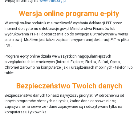
Więcej informacji na
www.e-life.org.pl
Wersja online programu e-pity
W wersji on-line podatnik ma możliwość wysłania deklaracji PIT przez
Internet do systemu e-deklaracje.gov.pl Ministerstwa Finansów lub
wydrukowania PIT-a i dostarczenia go do swojego US tradycyjnie w wersji
papierowej. Możliwe jest także zapisanie wypełnionej deklaracji PIT w pliku
PDF.
Program e-pity online działa we wszystkich najpopularniejszych
przeglądarkach internetowych (Internet Explorer, Firefox, Safari, Opera,
Chrome) zarówno na komputerze, jaki i urządzeniach mobilnych - telefon lub
tablet..
Bezpieczeństwo Twoich danych
Bezpieczeństwo danych to nasz najwyższy priorytet. W odróżnieniu od
innych programów obecnych na rynku,
ż
adne dane osobowe nie są
zapisywane na serwerze - dane zapisywane są i odczytywane tylko na
komputerze użytkownika.