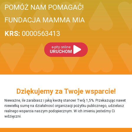
POMÓŻ NAM POMAGAĆ!
FUNDACJA MAMMA MIA
KRS:
0000563413
e-pity online
URUCHOM
Dziękujemy za Twoje wsparcie!
Nieważne, ile zarabiasz i jaką kwotę stanowi Twój 1,5%. Przekazując nawet
niewielką sumę na działalnosć organizacji pożytku publicznego, udzielasz
realnego wsparcia naszym podopiecznym. W ich imieniu jesteśmy Ci
wdzięczni.