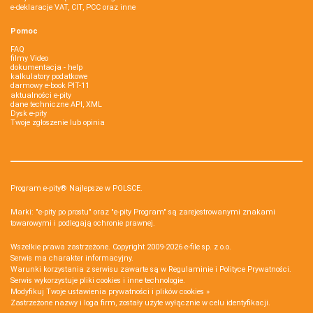
e-deklaracje VAT, CIT, PCC oraz inne
Pomoc
FAQ
filmy Video
dokumentacja - help
kalkulatory podatkowe
darmowy e-book PIT-11
aktualności e-pity
dane techniczne API, XML
Dysk e-pity
Twoje zgłoszenie lub opinia
Program e-pity® Najlepsze w POLSCE.
Marki: "e-pity po prostu" oraz "e-pity Program" są zarejestrowanymi znakami
towarowymi i podlegają ochronie prawnej.
Wszelkie prawa zastrzeżone. Copyright 2009-2026
e-file sp. z o.o.
Serwis ma charakter informacyjny.
Warunki korzystania z serwisu zawarte są w
Regulaminie
i
Polityce Prywatności
.
Serwis wykorzystuje
pliki cookies i inne technologie
.
Modyfikuj Twoje ustawienia prywatności i plików cookies »
Zastrzeżone nazwy i loga firm, zostały użyte wyłącznie w celu identyfikacji.