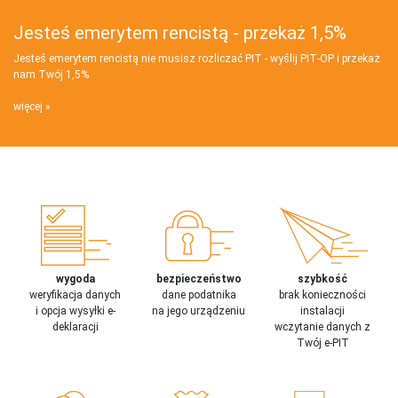
Jesteś emerytem rencistą - przekaż 1,5%
Jesteś emerytem rencistą nie musisz rozliczać PIT - wyślij PIT‑OP i przekaż
nam Twój 1,5%
więcej
wygoda
bezpieczeństwo
szybkość
weryfikacja danych
dane podatnika
brak konieczności
i opcja wysyłki e-
na jego urządzeniu
instalacji
deklaracji
wczytanie danych z
Twój e-PIT