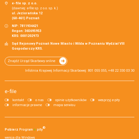
e-file sp. z o.o.
(dawniej: e-file sp. z o.o. sp. k.)
ul. Jeziorańska 12
(60-461) Poznań
NIP: 7811934421
Regon: 365695953
KRS: 0001202973
Sąd Rejonowy Poznań Nowe Miasto i Wilda w Poznaniu Wydział VIII
Gospodarczy KRS.
Znajdź Urząd Skarbowy online
Infolinia Krajowej Informacji Skarbowej: 801 055 055, +48 22 330 03 30
e-file
kontakt
o nas
opinie użytkowników
wesprzyj e-pity
informacje prawne
mapa serwisu
®
Pobierz
Program
e‑
pity
wersja dla Windows