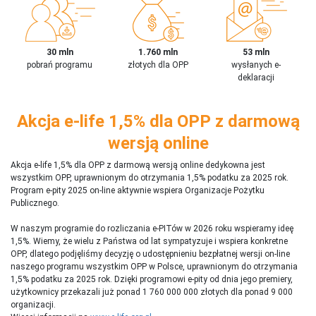
30 mln
1.760 mln
53 mln
pobrań programu
złotych dla OPP
wysłanych e-
deklaracji
Akcja e-life 1,5% dla OPP z darmową
wersją online
Akcja e-life 1,5% dla OPP z darmową wersją online dedykowna jest
wszystkim OPP, uprawnionym do otrzymania 1,5% podatku za 2025 rok.
Program e-pity 2025 on-line aktywnie wspiera Organizacje Pożytku
Publicznego.
W naszym programie do rozliczania e-PITów w 2026 roku wspieramy ideę
1,5%. Wiemy, że wielu z Państwa od lat sympatyzuje i wspiera konkretne
OPP, dlatego podjęliśmy decyzję o udostępnieniu bezpłatnej wersji on-line
naszego programu wszystkim OPP w Polsce, uprawnionym do otrzymania
1,5% podatku za 2025 rok. Dzięki programowi e-pity od dnia jego premiery,
użytkownicy przekazali już ponad 1 760 000 000 złotych dla ponad 9 000
organizacji.