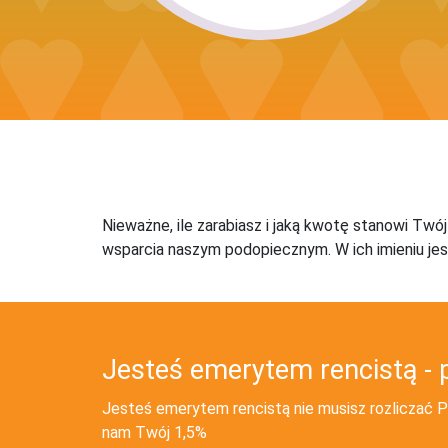
Nieważne, ile zarabiasz i jaką kwotę stanowi Twó
wsparcia naszym podopiecznym. W ich imieniu jes
Jesteś emerytem rencistą - 
Jesteś emerytem rencistą nie musisz rozliczać PI
nam Twój 1,5%