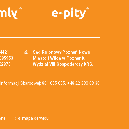
34421
Sąd Rejonowy Poznań Nowe
695953
Miasto i Wilda w Poznaniu
02973
Wydział VIII Gospodarczy KRS.
j Informacji Skarbowej: 801 055 055, +48 22 330 03 30
wne
mapa serwisu