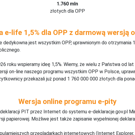
1.760 mln
złotych dla OPP
a e-life 1,5% dla OPP z darmową wersją o
ine dedykowna jest wszystkim OPP, uprawnionym do otrzymania 1
blicznego.
26 roku wspieramy ideę 1,5%. Wiemy, że wielu z Państwa od lat
wersji on-line naszego programu wszystkim OPP w Polsce, upraw
żytkownicy przekazali już ponad 1 760 000 000 złotych dla ponad
Wersja online programu e-pity
deklaracji PIT przez Internet do systemu e-deklaracje.gov.pl M
ji papierowej. Możliwe jest także zapisanie wypełnionej deklarac
pularniejszych przeglądarkach internetowych (Internet Explorer, 