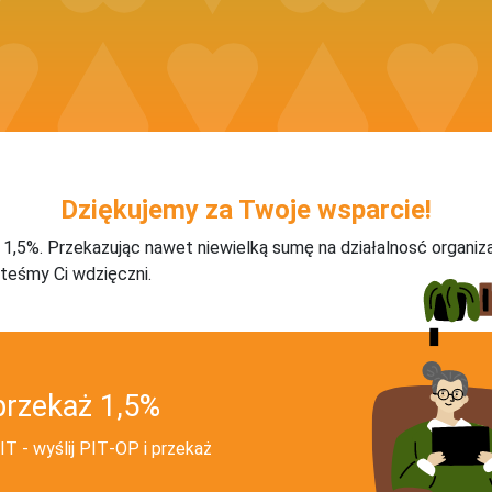
Dziękujemy za Twoje wsparcie!
j 1,5%. Przekazując nawet niewielką sumę na działalnosć organiz
teśmy Ci wdzięczni.
przekaż 1,5%
T - wyślij PIT‑OP i przekaż