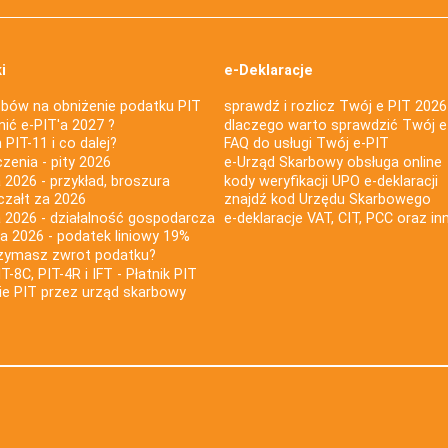
i
e-Deklaracje
bów na obniżenie podatku PIT
sprawdź i rozlicz Twój e PIT 2026
nić e-PIT'a 2027 ?
dlaczego warto sprawdzić Twój e
PIT-11 i co dalej?
FAQ do usługi Twój e-PIT
iczenia - pity 2026
e-Urząd Skarbowy obsługa online
 2026 - przykład, broszura
kody weryfikacji UPO e-deklaracji
czałt za 2026
znajdź kod Urzędu Skarbowego
a 2026 - działalność gospodarcza
e-deklaracje VAT, CIT, PCC oraz in
za 2026 - podatek liniowy 19%
rzymasz zwrot podatku?
IT-8C, PIT-4R i IFT - Płatnik PIT
nie PIT przez urząd skarbowy