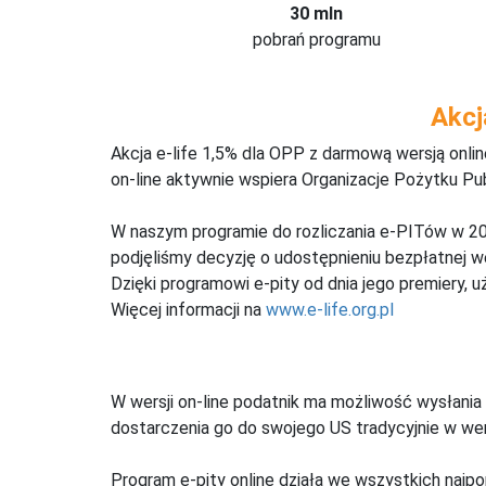
30 mln
pobrań programu
Akcj
Akcja e-life 1,5% dla OPP z darmową wersją onl
on-line aktywnie wspiera Organizacje Pożytku Pu
W naszym programie do rozliczania e-PITów w 20
podjęliśmy decyzję o udostępnieniu bezpłatnej 
Dzięki programowi e-pity od dnia jego premiery, u
Więcej informacji na
www.e-life.org.pl
W wersji on-line podatnik ma możliwość wysłania 
dostarczenia go do swojego US tradycyjnie w wers
Program e-pity online działa we wszystkich najpo