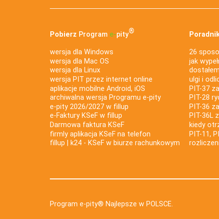
®
Pobierz
Program
e‑
pity
Poradnik
wersja dla Windows
26 sposo
wersja dla Mac OS
jak wypeł
wersja dla Linux
dostałem 
wersja PIT przez internet online
ulgi i odl
aplikacje mobilne Android, iOS
PIT-37 za
archiwalna wersja Programu e-pity
PIT-28 ry
e-pity 2026/2027 w fillup
PIT-36 z
e‑Faktury KSeF w fillup
PIT-36L 
Darmowa faktura KSeF
kiedy ot
firmly aplikacja KSeF na telefon
PIT-11, P
fillup | k24 - KSeF w biurze rachunkowym
rozlicze
Program e-pity® Najlepsze w POLSCE.