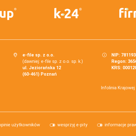
e-file sp. z o.o.
NIP: 78119
(dawniej: e-file sp. z o.o. sp. k.)
Regon: 365
ul. Jeziorańska 12
KRS: 00012
(60-461) Poznań
Infolinia Krajowe
opinie użytkowników
wesprzyj e-pity
informacje pra