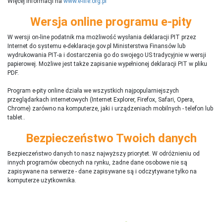
Więcej informacji na
www.e-life.org.pl
Wersja online programu e-pity
W wersji on-line podatnik ma możliwość wysłania deklaracji PIT przez
Internet do systemu e-deklaracje.gov.pl Ministerstwa Finansów lub
wydrukowania PIT-a i dostarczenia go do swojego US tradycyjnie w wersji
papierowej. Możliwe jest także zapisanie wypełnionej deklaracji PIT w pliku
PDF.
Program e-pity online działa we wszystkich najpopularniejszych
przeglądarkach internetowych (Internet Explorer, Firefox, Safari, Opera,
Chrome) zarówno na komputerze, jaki i urządzeniach mobilnych - telefon lub
tablet..
Bezpieczeństwo Twoich danych
Bezpieczeństwo danych to nasz najwyższy priorytet. W odróżnieniu od
innych programów obecnych na rynku,
ż
adne dane osobowe nie są
zapisywane na serwerze - dane zapisywane są i odczytywane tylko na
komputerze użytkownika.