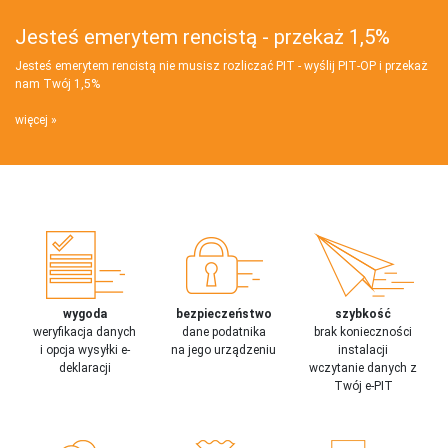
Jesteś emerytem rencistą - przekaż 1,5%
Jesteś emerytem rencistą nie musisz rozliczać PIT - wyślij PIT‑OP i przekaż
nam Twój 1,5%
więcej
wygoda
bezpieczeństwo
szybkość
weryfikacja danych
dane podatnika
brak konieczności
i opcja wysyłki e-
na jego urządzeniu
instalacji
deklaracji
wczytanie danych z
Twój e-PIT