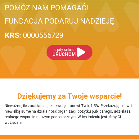
POMÓŻ NAM POMAGAĆ!
FUNDACJA PODARUJ NADZIEJĘ
KRS:
0000556729
e-pity online
URUCHOM
Dziękujemy za Twoje wsparcie!
Nieważne, ile zarabiasz i jaką kwotę stanowi Twój 1,5%. Przekazując nawet
niewielką sumę na działalnosć organizacji pożytku publicznego, udzielasz
realnego wsparcia naszym podopiecznym. W ich imieniu jesteśmy Ci
wdzięczni.