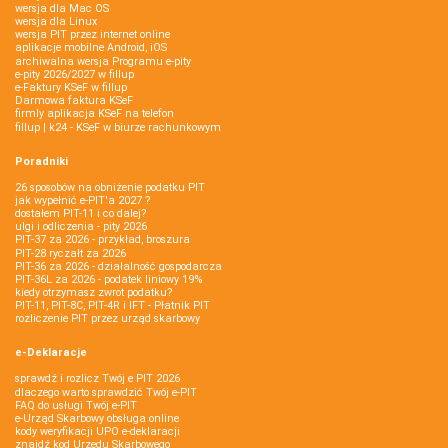
wersja dla Mac OS
wersja dla Linux
wersja PIT przez internet online
aplikacje mobilne Android, iOS
archiwalna wersja Programu e-pity
e-pity 2026/2027 w fillup
e‑Faktury KSeF w fillup
Darmowa faktura KSeF
firmly aplikacja KSeF na telefon
fillup | k24 - KSeF w biurze rachunkowym
Poradniki
26 sposobów na obniżenie podatku PIT
jak wypełnić e-PIT'a 2027 ?
dostałem PIT-11 i co dalej?
ulgi i odliczenia - pity 2026
PIT-37 za 2026 - przykład, broszura
PIT-28 ryczałt za 2026
PIT-36 za 2026 - działalność gospodarcza
PIT-36L za 2026 - podatek liniowy 19%
kiedy otrzymasz zwrot podatku?
PIT-11, PIT-8C, PIT-4R i IFT - Płatnik PIT
rozliczenie PIT przez urząd skarbowy
e-Deklaracje
sprawdź i rozlicz Twój e PIT 2026
dlaczego warto sprawdzić Twój e-PIT
FAQ do usługi Twój e-PIT
e-Urząd Skarbowy obsługa online
kody weryfikacji UPO e-deklaracji
znajdź kod Urzędu Skarbowego