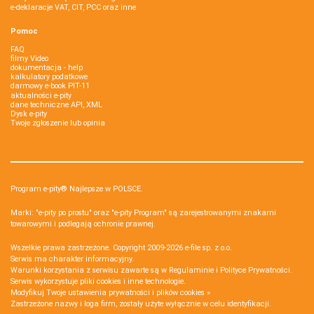
e-deklaracje VAT, CIT, PCC oraz inne
Pomoc
FAQ
filmy Video
dokumentacja - help
kalkulatory podatkowe
darmowy e-book PIT-11
aktualności e-pity
dane techniczne API, XML
Dysk e-pity
Twoje zgłoszenie lub opinia
Program e-pity® Najlepsze w POLSCE.
Marki: "e-pity po prostu" oraz "e-pity Program" są zarejestrowanymi znakami
towarowymi i podlegają ochronie prawnej.
Wszelkie prawa zastrzeżone. Copyright 2009-2026
e-file sp. z o.o.
Serwis ma charakter informacyjny.
Warunki korzystania z serwisu zawarte są w
Regulaminie
i
Polityce Prywatności
.
Serwis wykorzystuje
pliki cookies i inne technologie
.
Modyfikuj Twoje ustawienia prywatności i plików cookies »
Zastrzeżone nazwy i loga firm, zostały użyte wyłącznie w celu identyfikacji.