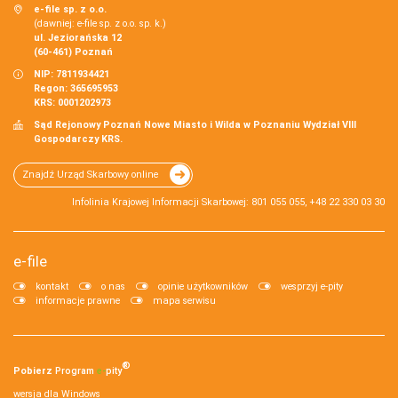
e-file sp. z o.o.
(dawniej: e-file sp. z o.o. sp. k.)
ul. Jeziorańska 12
(60-461) Poznań
NIP: 7811934421
Regon: 365695953
KRS: 0001202973
Sąd Rejonowy Poznań Nowe Miasto i Wilda w Poznaniu Wydział VIII
Gospodarczy KRS.
Znajdź Urząd Skarbowy online
Infolinia Krajowej Informacji Skarbowej: 801 055 055, +48 22 330 03 30
e-file
kontakt
o nas
opinie użytkowników
wesprzyj e-pity
informacje prawne
mapa serwisu
®
Pobierz
Program
e‑
pity
wersja dla Windows