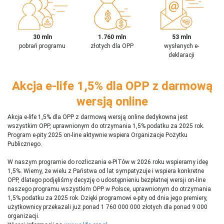
30 mln
1.760 mln
53 mln
pobrań programu
złotych dla OPP
wysłanych e-
deklaracji
Akcja e-life 1,5% dla OPP z darmową
wersją online
Akcja e-life 1,5% dla OPP z darmową wersją online dedykowna jest
wszystkim OPP, uprawnionym do otrzymania 1,5% podatku za 2025 rok.
Program e-pity 2025 on-line aktywnie wspiera Organizacje Pożytku
Publicznego.
W naszym programie do rozliczania e-PITów w 2026 roku wspieramy ideę
1,5%. Wiemy, że wielu z Państwa od lat sympatyzuje i wspiera konkretne
OPP, dlatego podjęliśmy decyzję o udostępnieniu bezpłatnej wersji on-line
naszego programu wszystkim OPP w Polsce, uprawnionym do otrzymania
1,5% podatku za 2025 rok. Dzięki programowi e-pity od dnia jego premiery,
użytkownicy przekazali już ponad 1 760 000 000 złotych dla ponad 9 000
organizacji.