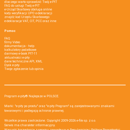
dlaczego warto sprawdzić Twój e-PIT
FAQ do usługi Twój e-PIT
e-Urząd Skarbowy obsługa online
kody weryfikacji UPO e-deklaracji
znajdź kod Urzędu Skarbowego
e-deklaracje VAT, CIT, PCC oraz inne
Pomoc
FAQ
filmy Video
dokumentacja - help
kalkulatory podatkowe
darmowy e-book PIT-11
aktualności e-pity
dane techniczne API, XML
Dysk e-pity
Twoje zgłoszenie lub opinia
Program e-pity® Najlepsze w POLSCE.
Marki: "e-pity po prostu" oraz "e-pity Program" są zarejestrowanymi znakami
towarowymi i podlegają ochronie prawnej.
Wszelkie prawa zastrzeżone. Copyright 2009-2026
e-file sp. z o.o.
Serwis ma charakter informacyjny.
Warunki korzystania z serwisu zawarte są w
Regulaminie
i
Polityce Prywatności
.