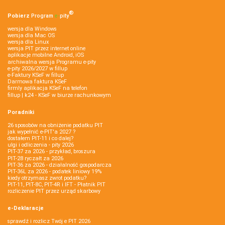
®
Pobierz
Program
e‑
pity
wersja dla Windows
wersja dla Mac OS
wersja dla Linux
wersja PIT przez internet online
aplikacje mobilne Android, iOS
archiwalna wersja Programu e-pity
e-pity 2026/2027 w fillup
e‑Faktury KSeF w fillup
Darmowa faktura KSeF
firmly aplikacja KSeF na telefon
fillup | k24 - KSeF w biurze rachunkowym
Poradniki
26 sposobów na obniżenie podatku PIT
jak wypełnić e-PIT'a 2027 ?
dostałem PIT-11 i co dalej?
ulgi i odliczenia - pity 2026
PIT-37 za 2026 - przykład, broszura
PIT-28 ryczałt za 2026
PIT-36 za 2026 - działalność gospodarcza
PIT-36L za 2026 - podatek liniowy 19%
kiedy otrzymasz zwrot podatku?
PIT-11, PIT-8C, PIT-4R i IFT - Płatnik PIT
rozliczenie PIT przez urząd skarbowy
e-Deklaracje
sprawdź i rozlicz Twój e PIT 2026