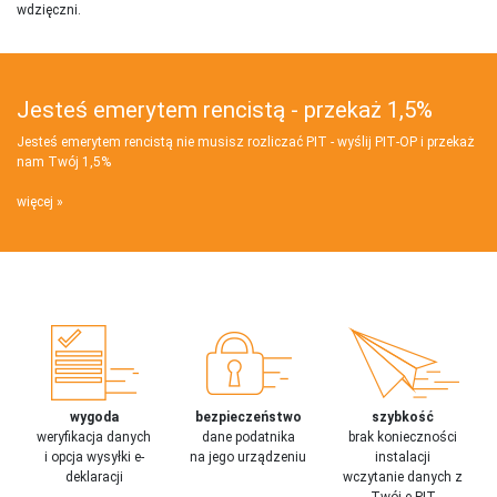
wdzięczni.
Jesteś emerytem rencistą - przekaż 1,5%
Jesteś emerytem rencistą nie musisz rozliczać PIT - wyślij PIT‑OP i przekaż
nam Twój 1,5%
więcej
wygoda
bezpieczeństwo
szybkość
weryfikacja danych
dane podatnika
brak konieczności
i opcja wysyłki e-
na jego urządzeniu
instalacji
deklaracji
wczytanie danych z
Twój e-PIT