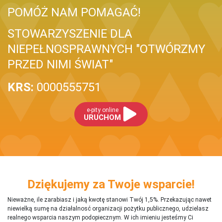
POMÓŻ NAM POMAGAĆ!
STOWARZYSZENIE DLA
NIEPEŁNOSPRAWNYCH "OTWÓRZMY
PRZED NIMI ŚWIAT"
KRS:
0000555751
e-pity online
URUCHOM
Dziękujemy za Twoje wsparcie!
Nieważne, ile zarabiasz i jaką kwotę stanowi Twój 1,5%. Przekazując nawet
niewielką sumę na działalnosć organizacji pożytku publicznego, udzielasz
realnego wsparcia naszym podopiecznym. W ich imieniu jesteśmy Ci