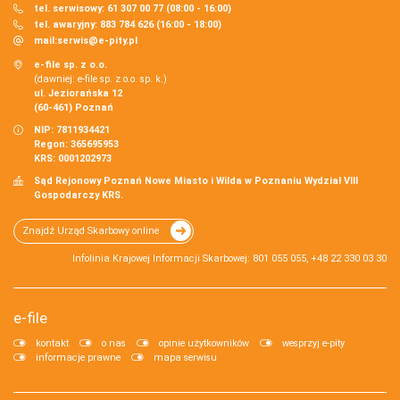
tel. serwisowy: 61 307 00 77 (08:00 - 16:00)
tel. awaryjny: 883 784 626 (16:00 - 18:00)
mail:
serwis@e-pity.pl
e-file sp. z o.o.
(dawniej: e-file sp. z o.o. sp. k.)
ul. Jeziorańska 12
(60-461) Poznań
NIP: 7811934421
Regon: 365695953
KRS: 0001202973
Sąd Rejonowy Poznań Nowe Miasto i Wilda w Poznaniu Wydział VIII
Gospodarczy KRS.
Znajdź Urząd Skarbowy online
Infolinia Krajowej Informacji Skarbowej: 801 055 055, +48 22 330 03 30
e-file
kontakt
o nas
opinie użytkowników
wesprzyj e-pity
informacje prawne
mapa serwisu