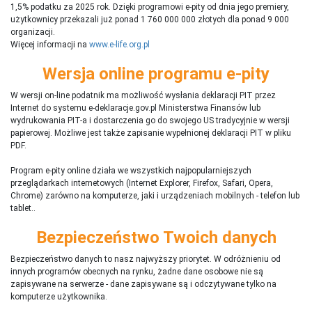
1,5% podatku za 2025 rok. Dzięki programowi e-pity od dnia jego premiery,
użytkownicy przekazali już ponad 1 760 000 000 złotych dla ponad 9 000
organizacji.
Więcej informacji na
www.e-life.org.pl
Wersja online programu e-pity
W wersji on-line podatnik ma możliwość wysłania deklaracji PIT przez
Internet do systemu e-deklaracje.gov.pl Ministerstwa Finansów lub
wydrukowania PIT-a i dostarczenia go do swojego US tradycyjnie w wersji
papierowej. Możliwe jest także zapisanie wypełnionej deklaracji PIT w pliku
PDF.
Program e-pity online działa we wszystkich najpopularniejszych
przeglądarkach internetowych (Internet Explorer, Firefox, Safari, Opera,
Chrome) zarówno na komputerze, jaki i urządzeniach mobilnych - telefon lub
tablet..
Bezpieczeństwo Twoich danych
Bezpieczeństwo danych to nasz najwyższy priorytet. W odróżnieniu od
innych programów obecnych na rynku,
ż
adne dane osobowe nie są
zapisywane na serwerze - dane zapisywane są i odczytywane tylko na
komputerze użytkownika.