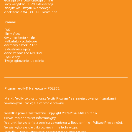
e-Urząd Skarbowy obsługa online
kody weryfikacji UPO e-deklaracji
znajdź kod Urzędu Skarbowego
e-deklaracje VAT, CIT, PCC oraz inne
Pomoc
FAQ
filmy Video
dokumentacja - help
kalkulatory podatkowe
darmowy e-book PIT-11
aktualności e-pity
dane techniczne API, XML
Dysk e-pity
Twoje zgłoszenie lub opinia
Program e-pity® Najlepsze w POLSCE.
Marki: "e-pity po prostu" oraz "e-pity Program" są zarejestrowanymi znakami
towarowymi i podlegają ochronie prawnej.
Wszelkie prawa zastrzeżone. Copyright 2009-2026
e-file sp. z o.o.
Serwis ma charakter informacyjny.
Warunki korzystania z serwisu zawarte są w
Regulaminie
i
Polityce Prywatności
.
Serwis wykorzystuje
pliki cookies i inne technologie
.