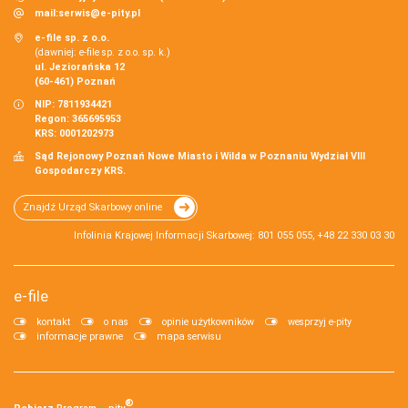
mail:
serwis@e-pity.pl
e-file sp. z o.o.
(dawniej: e-file sp. z o.o. sp. k.)
ul. Jeziorańska 12
(60-461) Poznań
NIP: 7811934421
Regon: 365695953
KRS: 0001202973
Sąd Rejonowy Poznań Nowe Miasto i Wilda w Poznaniu Wydział VIII
Gospodarczy KRS.
Znajdź Urząd Skarbowy online
Infolinia Krajowej Informacji Skarbowej: 801 055 055, +48 22 330 03 30
e-file
kontakt
o nas
opinie użytkowników
wesprzyj e-pity
informacje prawne
mapa serwisu
®