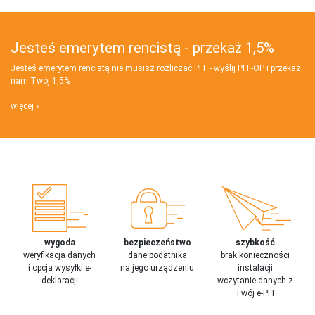
Jesteś emerytem rencistą - przekaż 1,5%
Jesteś emerytem rencistą nie musisz rozliczać PIT - wyślij PIT‑OP i przekaż
nam Twój 1,5%
więcej
wygoda
bezpieczeństwo
szybkość
weryfikacja danych
dane podatnika
brak konieczności
i opcja wysyłki e-
na jego urządzeniu
instalacji
deklaracji
wczytanie danych z
Twój e-PIT