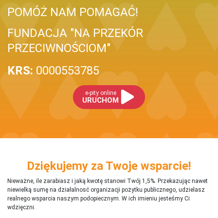
POMÓŻ NAM POMAGAĆ!
FUNDACJA "NA PRZEKÓR
PRZECIWNOŚCIOM"
KRS:
0000553785
e-pity online
URUCHOM
Dziękujemy za Twoje wsparcie!
Nieważne, ile zarabiasz i jaką kwotę stanowi Twój 1,5%. Przekazując nawet
niewielką sumę na działalnosć organizacji pożytku publicznego, udzielasz
realnego wsparcia naszym podopiecznym. W ich imieniu jesteśmy Ci
wdzięczni.