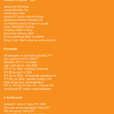
Pobierz
Program
e‑
pity
wersja dla Windows
wersja dla Mac OS
wersja dla Linux
wersja PIT przez internet online
aplikacje mobilne Android, iOS
archiwalna wersja Programu e-pity
e-pity 2026/2027 w fillup
e‑Faktury KSeF w fillup
Darmowa faktura KSeF
firmly aplikacja KSeF na telefon
fillup | k24 - KSeF w biurze rachunkowym
Poradniki
26 sposobów na obniżenie podatku PIT
jak wypełnić e-PIT'a 2027 ?
dostałem PIT-11 i co dalej?
ulgi i odliczenia - pity 2026
PIT-37 za 2026 - przykład, broszura
PIT-28 ryczałt za 2026
PIT-36 za 2026 - działalność gospodarcza
PIT-36L za 2026 - podatek liniowy 19%
kiedy otrzymasz zwrot podatku?
PIT-11, PIT-8C, PIT-4R i IFT - Płatnik PIT
rozliczenie PIT przez urząd skarbowy
e-Deklaracje
sprawdź i rozlicz Twój e PIT 2026
dlaczego warto sprawdzić Twój e-PIT
FAQ do usługi Twój e-PIT