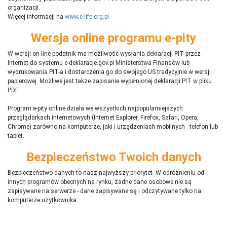
organizacji.
Więcej informacji na
www.e-life.org.pl
Wersja online programu e-pity
W wersji on-line podatnik ma możliwość wysłania deklaracji PIT przez
Internet do systemu e-deklaracje.gov.pl Ministerstwa Finansów lub
wydrukowania PIT-a i dostarczenia go do swojego US tradycyjnie w wersji
papierowej. Możliwe jest także zapisanie wypełnionej deklaracji PIT w pliku
PDF.
Program e-pity online działa we wszystkich najpopularniejszych
przeglądarkach internetowych (Internet Explorer, Firefox, Safari, Opera,
Chrome) zarówno na komputerze, jaki i urządzeniach mobilnych - telefon lub
tablet..
Bezpieczeństwo Twoich danych
Bezpieczeństwo danych to nasz najwyższy priorytet. W odróżnieniu od
innych programów obecnych na rynku,
ż
adne dane osobowe nie są
zapisywane na serwerze - dane zapisywane są i odczytywane tylko na
komputerze użytkownika.