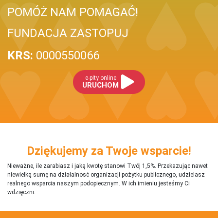
POMÓŻ NAM POMAGAĆ!
FUNDACJA ZASTOPUJ
KRS:
0000550066
e-pity online
URUCHOM
Dziękujemy za Twoje wsparcie!
Nieważne, ile zarabiasz i jaką kwotę stanowi Twój 1,5%. Przekazując nawet
niewielką sumę na działalnosć organizacji pożytku publicznego, udzielasz
realnego wsparcia naszym podopiecznym. W ich imieniu jesteśmy Ci
wdzięczni.