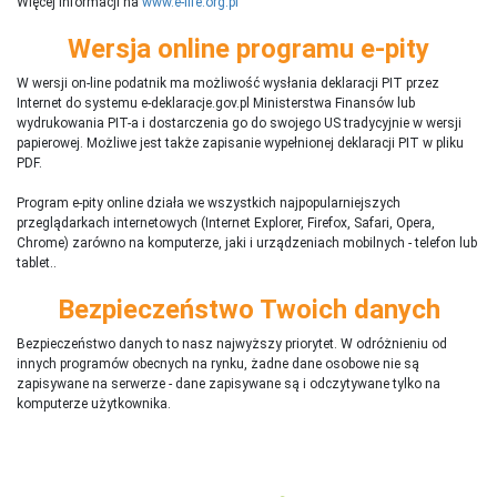
Więcej informacji na
www.e-life.org.pl
Wersja online programu e-pity
W wersji on-line podatnik ma możliwość wysłania deklaracji PIT przez
Internet do systemu e-deklaracje.gov.pl Ministerstwa Finansów lub
wydrukowania PIT-a i dostarczenia go do swojego US tradycyjnie w wersji
papierowej. Możliwe jest także zapisanie wypełnionej deklaracji PIT w pliku
PDF.
Program e-pity online działa we wszystkich najpopularniejszych
przeglądarkach internetowych (Internet Explorer, Firefox, Safari, Opera,
Chrome) zarówno na komputerze, jaki i urządzeniach mobilnych - telefon lub
tablet..
Bezpieczeństwo Twoich danych
Bezpieczeństwo danych to nasz najwyższy priorytet. W odróżnieniu od
innych programów obecnych na rynku,
ż
adne dane osobowe nie są
zapisywane na serwerze - dane zapisywane są i odczytywane tylko na
komputerze użytkownika.