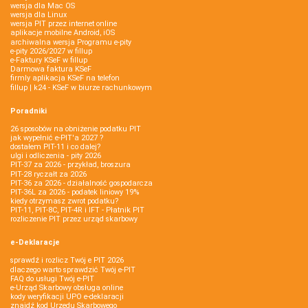
wersja dla Mac OS
wersja dla Linux
wersja PIT przez internet online
aplikacje mobilne Android, iOS
archiwalna wersja Programu e-pity
e-pity 2026/2027 w fillup
e‑Faktury KSeF w fillup
Darmowa faktura KSeF
firmly aplikacja KSeF na telefon
fillup | k24 - KSeF w biurze rachunkowym
Poradniki
26 sposobów na obniżenie podatku PIT
jak wypełnić e-PIT'a 2027 ?
dostałem PIT-11 i co dalej?
ulgi i odliczenia - pity 2026
PIT-37 za 2026 - przykład, broszura
PIT-28 ryczałt za 2026
PIT-36 za 2026 - działalność gospodarcza
PIT-36L za 2026 - podatek liniowy 19%
kiedy otrzymasz zwrot podatku?
PIT-11, PIT-8C, PIT-4R i IFT - Płatnik PIT
rozliczenie PIT przez urząd skarbowy
e-Deklaracje
sprawdź i rozlicz Twój e PIT 2026
dlaczego warto sprawdzić Twój e-PIT
FAQ do usługi Twój e-PIT
e-Urząd Skarbowy obsługa online
kody weryfikacji UPO e-deklaracji
znajdź kod Urzędu Skarbowego