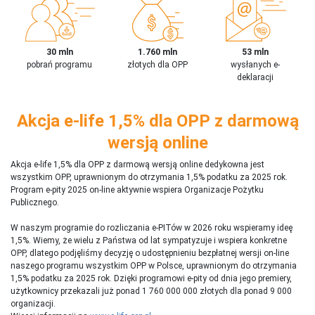
30 mln
1.760 mln
53 mln
pobrań programu
złotych dla OPP
wysłanych e-
deklaracji
Akcja e-life 1,5% dla OPP z darmową
wersją online
Akcja e-life 1,5% dla OPP z darmową wersją online dedykowna jest
wszystkim OPP, uprawnionym do otrzymania 1,5% podatku za 2025 rok.
Program e-pity 2025 on-line aktywnie wspiera Organizacje Pożytku
Publicznego.
W naszym programie do rozliczania e-PITów w 2026 roku wspieramy ideę
1,5%. Wiemy, że wielu z Państwa od lat sympatyzuje i wspiera konkretne
OPP, dlatego podjęliśmy decyzję o udostępnieniu bezpłatnej wersji on-line
naszego programu wszystkim OPP w Polsce, uprawnionym do otrzymania
1,5% podatku za 2025 rok. Dzięki programowi e-pity od dnia jego premiery,
użytkownicy przekazali już ponad 1 760 000 000 złotych dla ponad 9 000
organizacji.