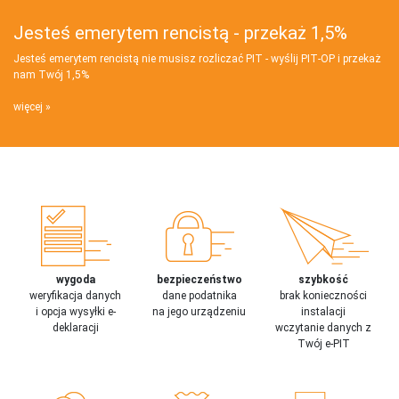
Jesteś emerytem rencistą - przekaż 1,5%
Jesteś emerytem rencistą nie musisz rozliczać PIT - wyślij PIT‑OP i przekaż
nam Twój 1,5%
więcej
wygoda
bezpieczeństwo
szybkość
weryfikacja danych
dane podatnika
brak konieczności
i opcja wysyłki e-
na jego urządzeniu
instalacji
deklaracji
wczytanie danych z
Twój e-PIT