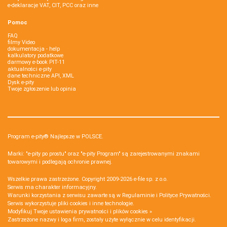
e-deklaracje VAT, CIT, PCC oraz inne
Pomoc
FAQ
filmy Video
dokumentacja - help
kalkulatory podatkowe
darmowy e-book PIT-11
aktualności e-pity
dane techniczne API, XML
Dysk e-pity
Twoje zgłoszenie lub opinia
Program e-pity® Najlepsze w POLSCE.
Marki: "e-pity po prostu" oraz "e-pity Program" są zarejestrowanymi znakami
towarowymi i podlegają ochronie prawnej.
Wszelkie prawa zastrzeżone. Copyright 2009-2026
e-file sp. z o.o.
Serwis ma charakter informacyjny.
Warunki korzystania z serwisu zawarte są w
Regulaminie
i
Polityce Prywatności
.
Serwis wykorzystuje
pliki cookies i inne technologie
.
Modyfikuj Twoje ustawienia prywatności i plików cookies »
Zastrzeżone nazwy i loga firm, zostały użyte wyłącznie w celu identyfikacji.