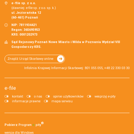
e-file sp. z o.o.
(dawniej: e-file sp. z o.o. sp. k.)
ul. Jeziorańska 12
(60-461) Poznań
NIP: 7811934421
Regon: 365695953
KRS: 0001202973
Sąd Rejonowy Poznań Nowe Miasto i Wilda w Poznaniu Wydział VIII
Gospodarczy KRS.
Znajdź Urząd Skarbowy online
Infolinia Krajowej Informacji Skarbowej: 801 055 055, +48 22 330 03 30
e-file
kontakt
o nas
opinie użytkowników
wesprzyj e-pity
informacje prawne
mapa serwisu
®
Pobierz
Program
e‑
pity
wersja dla Windows