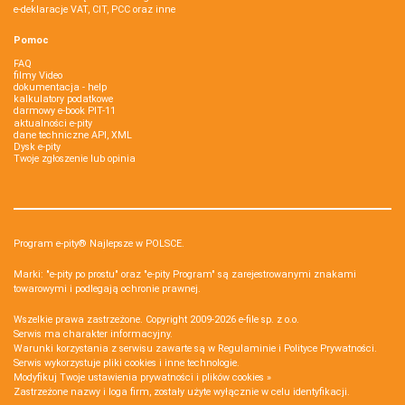
e-deklaracje VAT, CIT, PCC oraz inne
Pomoc
FAQ
filmy Video
dokumentacja - help
kalkulatory podatkowe
darmowy e-book PIT-11
aktualności e-pity
dane techniczne API, XML
Dysk e-pity
Twoje zgłoszenie lub opinia
Program e-pity® Najlepsze w POLSCE.
Marki: "e-pity po prostu" oraz "e-pity Program" są zarejestrowanymi znakami
towarowymi i podlegają ochronie prawnej.
Wszelkie prawa zastrzeżone. Copyright 2009-2026
e-file sp. z o.o.
Serwis ma charakter informacyjny.
Warunki korzystania z serwisu zawarte są w
Regulaminie
i
Polityce Prywatności
.
Serwis wykorzystuje
pliki cookies i inne technologie
.
Modyfikuj Twoje ustawienia prywatności i plików cookies »
Zastrzeżone nazwy i loga firm, zostały użyte wyłącznie w celu identyfikacji.