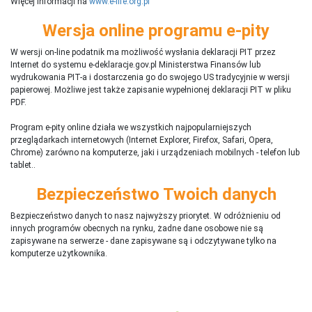
Więcej informacji na
www.e-life.org.pl
Wersja online programu e-pity
W wersji on-line podatnik ma możliwość wysłania deklaracji PIT przez
Internet do systemu e-deklaracje.gov.pl Ministerstwa Finansów lub
wydrukowania PIT-a i dostarczenia go do swojego US tradycyjnie w wersji
papierowej. Możliwe jest także zapisanie wypełnionej deklaracji PIT w pliku
PDF.
Program e-pity online działa we wszystkich najpopularniejszych
przeglądarkach internetowych (Internet Explorer, Firefox, Safari, Opera,
Chrome) zarówno na komputerze, jaki i urządzeniach mobilnych - telefon lub
tablet..
Bezpieczeństwo Twoich danych
Bezpieczeństwo danych to nasz najwyższy priorytet. W odróżnieniu od
innych programów obecnych na rynku,
ż
adne dane osobowe nie są
zapisywane na serwerze - dane zapisywane są i odczytywane tylko na
komputerze użytkownika.