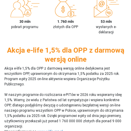
30 mln
1.760 mln
53 mln
pobrań programu
złotych dla OPP
wysłanych e-
deklaracji
Akcja e-life 1,5% dla OPP z darmową
wersją online
Akcja e-life 1,5% dla OPP z darmową wersją online dedykowna jest
wszystkim OPP, uprawnionym do otrzymania 1,5% podatku za 2025 rok.
Program e-pity 2025 on-line aktywnie wspiera Organizacje Pożytku
Publicznego.
W naszym programie do rozliczania e-PITów w 2026 roku wspieramy ideę
1,5%. Wiemy, że wielu z Państwa od lat sympatyzuje i wspiera konkretne
OPP, dlatego podjęliśmy decyzję o udostępnieniu bezpłatnej wersji on-line
naszego programu wszystkim OPP w Polsce, uprawnionym do otrzymania
1,5% podatku za 2025 rok. Dzięki programowi e-pity od dnia jego premiery,
użytkownicy przekazali już ponad 1 760 000 000 złotych dla ponad 9 000
organizacji.