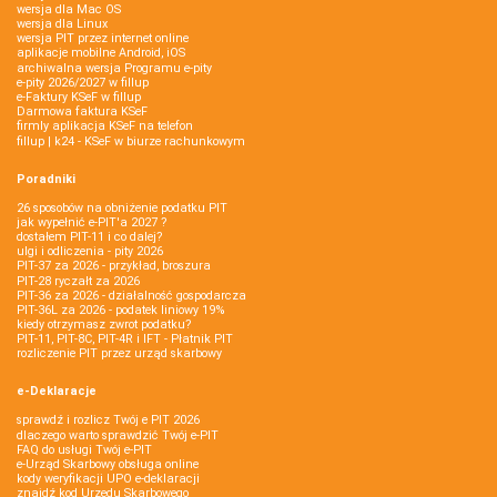
wersja dla Mac OS
wersja dla Linux
wersja PIT przez internet online
aplikacje mobilne Android, iOS
archiwalna wersja Programu e-pity
e-pity 2026/2027 w fillup
e‑Faktury KSeF w fillup
Darmowa faktura KSeF
firmly aplikacja KSeF na telefon
fillup | k24 - KSeF w biurze rachunkowym
Poradniki
26 sposobów na obniżenie podatku PIT
jak wypełnić e-PIT'a 2027 ?
dostałem PIT-11 i co dalej?
ulgi i odliczenia - pity 2026
PIT-37 za 2026 - przykład, broszura
PIT-28 ryczałt za 2026
PIT-36 za 2026 - działalność gospodarcza
PIT-36L za 2026 - podatek liniowy 19%
kiedy otrzymasz zwrot podatku?
PIT-11, PIT-8C, PIT-4R i IFT - Płatnik PIT
rozliczenie PIT przez urząd skarbowy
e-Deklaracje
sprawdź i rozlicz Twój e PIT 2026
dlaczego warto sprawdzić Twój e-PIT
FAQ do usługi Twój e-PIT
e-Urząd Skarbowy obsługa online
kody weryfikacji UPO e-deklaracji
znajdź kod Urzędu Skarbowego