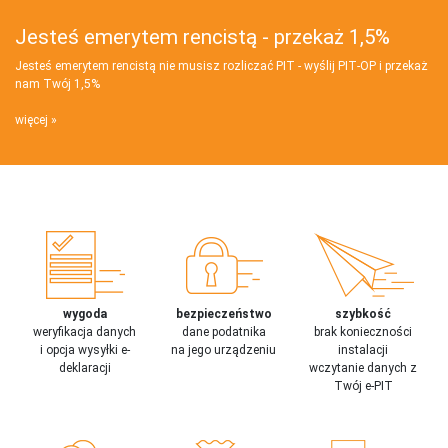
Jesteś emerytem rencistą - przekaż 1,5%
Jesteś emerytem rencistą nie musisz rozliczać PIT - wyślij PIT‑OP i przekaż
nam Twój 1,5%
więcej
wygoda
bezpieczeństwo
szybkość
weryfikacja danych
dane podatnika
brak konieczności
i opcja wysyłki e-
na jego urządzeniu
instalacji
deklaracji
wczytanie danych z
Twój e-PIT