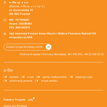
e-file sp. z o.o.
(dawniej: e-file sp. z o.o. sp. k.)
ul. Jeziorańska 12
(60-461) Poznań
NIP: 7811934421
Regon: 365695953
KRS: 0001202973
Sąd Rejonowy Poznań Nowe Miasto i Wilda w Poznaniu Wydział VIII
Gospodarczy KRS.
Znajdź Urząd Skarbowy online
Infolinia Krajowej Informacji Skarbowej: 801 055 055, +48 22 330 03 30
e-file
kontakt
o nas
opinie użytkowników
wesprzyj e-pity
informacje prawne
mapa serwisu
®
Pobierz
Program
e‑
pity
wersja dla Windows