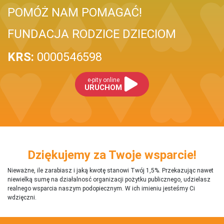
POMÓŻ NAM POMAGAĆ!
FUNDACJA RODZICE DZIECIOM
KRS:
0000546598
e-pity online
URUCHOM
Dziękujemy za Twoje wsparcie!
Nieważne, ile zarabiasz i jaką kwotę stanowi Twój 1,5%. Przekazując nawet
niewielką sumę na działalnosć organizacji pożytku publicznego, udzielasz
realnego wsparcia naszym podopiecznym. W ich imieniu jesteśmy Ci
wdzięczni.