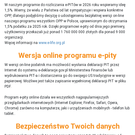
W naszym programie do rozliczania e-PITów w 2026 roku wspieramy ideę
1,5%. Wiemy, że wielu z Państwa od lat sympatyzuje i wspiera konkretne
OPP, dlatego podjęliśmy decyzję o udostępnieniu bezpłatnej wersji on-line
naszego programu wszystkim OPP w Polsce, uprawnionym do otrzymania
1,5% podatku za 2025 rok. Dzięki programowi e-pity od dnia jego premiery,
użytkownicy przekazali już ponad 1 760 000 000 złotych dla ponad 9 000
organizacji.
Więcej informacji na
www.e-life.org.pl
Wersja online programu e-pity
W wersji on-line podatnik ma możliwość wysłania deklaracji PIT przez
Internet do systemu e-deklaracje.gov.pl Ministerstwa Finansów lub
wydrukowania PIT-a i dostarczenia go do swojego US tradycyjnie w wersji
papierowej. Możliwe jest także zapisanie wypełnionej deklaracji PIT w pliku
PDF.
Program e-pity online działa we wszystkich najpopularniejszych
przeglądarkach internetowych (Internet Explorer, Firefox, Safari, Opera,
Chrome) zarówno na komputerze, jaki i urządzeniach mobilnych - telefon lub
tablet..
Bezpieczeństwo Twoich danych