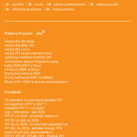
kontakt
o nas
opinie użytkowników
wesprzyj e-pity
informacje prawne
mapa serwisu
®
Pobierz
Program
e‑
pity
wersja dla Windows
wersja dla Mac OS
wersja dla Linux
wersja PIT przez internet online
aplikacje mobilne Android, iOS
archiwalna wersja Programu e-pity
e-pity 2026/2027 w fillup
e‑Faktury KSeF w fillup
Darmowa faktura KSeF
firmly aplikacja KSeF na telefon
fillup | k24 - KSeF w biurze rachunkowym
Poradniki
26 sposobów na obniżenie podatku PIT
jak wypełnić e-PIT'a 2027 ?
dostałem PIT-11 i co dalej?
ulgi i odliczenia - pity 2026
PIT-37 za 2026 - przykład, broszura
PIT-28 ryczałt za 2026
PIT-36 za 2026 - działalność gospodarcza
PIT-36L za 2026 - podatek liniowy 19%
kiedy otrzymasz zwrot podatku?
PIT-11, PIT-8C, PIT-4R i IFT - Płatnik PIT