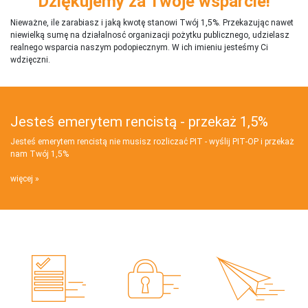
Dziękujemy za Twoje wsparcie!
Nieważne, ile zarabiasz i jaką kwotę stanowi Twój 1,5%. Przekazując nawet
niewielką sumę na działalnosć organizacji pożytku publicznego, udzielasz
realnego wsparcia naszym podopiecznym. W ich imieniu jesteśmy Ci
wdzięczni.
Jesteś emerytem rencistą - przekaż 1,5%
Jesteś emerytem rencistą nie musisz rozliczać PIT - wyślij PIT‑OP i przekaż
nam Twój 1,5%
więcej