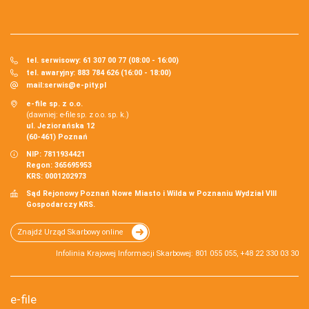
tel. serwisowy: 61 307 00 77 (08:00 - 16:00)
tel. awaryjny: 883 784 626 (16:00 - 18:00)
mail:
serwis@e-pity.pl
e-file sp. z o.o.
(dawniej: e-file sp. z o.o. sp. k.)
ul. Jeziorańska 12
(60-461) Poznań
NIP: 7811934421
Regon: 365695953
KRS: 0001202973
Sąd Rejonowy Poznań Nowe Miasto i Wilda w Poznaniu Wydział VIII
Gospodarczy KRS.
Znajdź Urząd Skarbowy online
Infolinia Krajowej Informacji Skarbowej: 801 055 055, +48 22 330 03 30
e-file