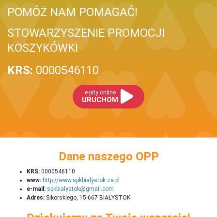
POMÓŻ NAM POMAGAĆ!
STOWARZYSZENIE PROMOCJI
KOSZYKÓWKI
KRS:
0000546110
e-pity online
URUCHOM
Dane naszego OPP
KRS:
0000546110
www:
http://www.spkbialystok.za.pl
e-mail:
spkbialystok@gmail.com
Adres:
Sikorskiego, 15-667 BIAŁYSTOK