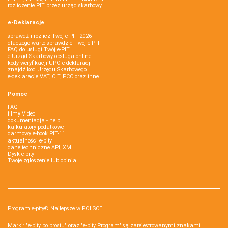
rozliczenie PIT przez urząd skarbowy
e-Deklaracje
sprawdź i rozlicz Twój e PIT 2026
dlaczego warto sprawdzić Twój e-PIT
FAQ do usługi Twój e-PIT
e-Urząd Skarbowy obsługa online
kody weryfikacji UPO e-deklaracji
znajdź kod Urzędu Skarbowego
e-deklaracje VAT, CIT, PCC oraz inne
Pomoc
FAQ
filmy Video
dokumentacja - help
kalkulatory podatkowe
darmowy e-book PIT-11
aktualności e-pity
dane techniczne API, XML
Dysk e-pity
Twoje zgłoszenie lub opinia
Program e-pity® Najlepsze w POLSCE.
Marki: "e-pity po prostu" oraz "e-pity Program" są zarejestrowanymi znakami