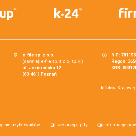
e-file sp. z o.o.
NIP: 78119
(dawniej: e-file sp. z o.o. sp. k.)
Regon: 365
ul. Jeziorańska 12
KRS: 00012
(60-461) Poznań
Infolinia Krajowe
opinie użytkowników
wesprzyj e-pity
informacje pra