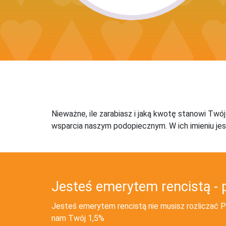
Nieważne, ile zarabiasz i jaką kwotę stanowi Twó
wsparcia naszym podopiecznym. W ich imieniu jes
Jesteś emerytem rencistą - 
Jesteś emerytem rencistą nie musisz rozliczać PI
nam Twój 1,5%