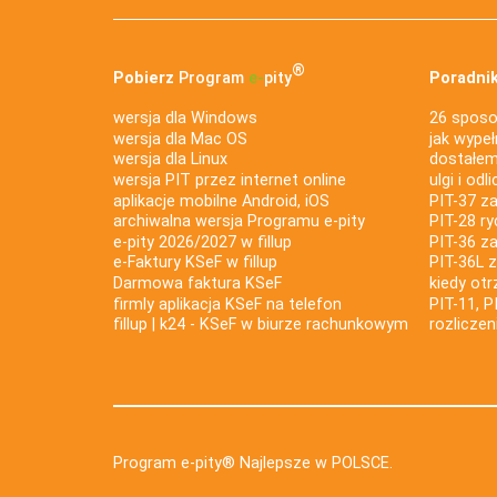
®
Pobierz
Program
e‑
pity
Poradnik
wersja dla Windows
26 sposo
wersja dla Mac OS
jak wypeł
wersja dla Linux
dostałem 
wersja PIT przez internet online
ulgi i odl
aplikacje mobilne Android, iOS
PIT-37 za
archiwalna wersja Programu e-pity
PIT-28 ry
e-pity 2026/2027 w fillup
PIT-36 z
e‑Faktury KSeF w fillup
PIT-36L 
Darmowa faktura KSeF
kiedy ot
firmly aplikacja KSeF na telefon
PIT-11, P
fillup | k24 - KSeF w biurze rachunkowym
rozlicze
Program e-pity® Najlepsze w POLSCE.