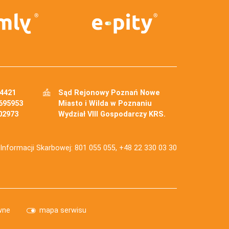
34421
Sąd Rejonowy Poznań Nowe
695953
Miasto i Wilda w Poznaniu
02973
Wydział VIII Gospodarczy KRS.
j Informacji Skarbowej: 801 055 055, +48 22 330 03 30
wne
mapa serwisu