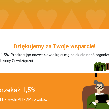
Dziękujemy za Twoje wsparcie!
j 1,5%. Przekazując nawet niewielką sumę na działalnosć organiz
teśmy Ci wdzięczni.
przekaż 1,5%
T - wyślij PIT‑OP i przekaż