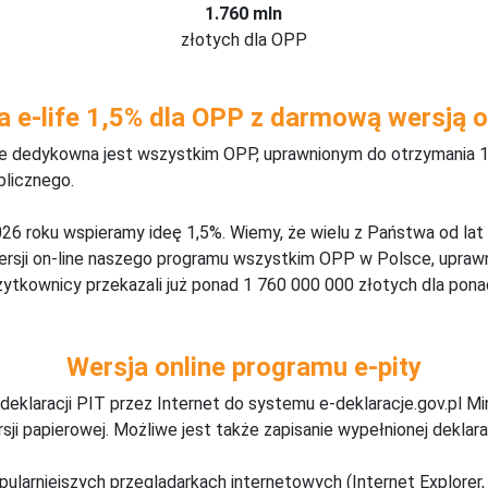
1.760 mln
złotych dla OPP
a e-life 1,5% dla OPP z darmową wersją o
ine dedykowna jest wszystkim OPP, uprawnionym do otrzymania 1
blicznego.
26 roku wspieramy ideę 1,5%. Wiemy, że wielu z Państwa od lat
wersji on-line naszego programu wszystkim OPP w Polsce, upraw
żytkownicy przekazali już ponad 1 760 000 000 złotych dla ponad
Wersja online programu e-pity
deklaracji PIT przez Internet do systemu e-deklaracje.gov.pl M
ji papierowej. Możliwe jest także zapisanie wypełnionej deklarac
pularniejszych przeglądarkach internetowych (Internet Explorer, 