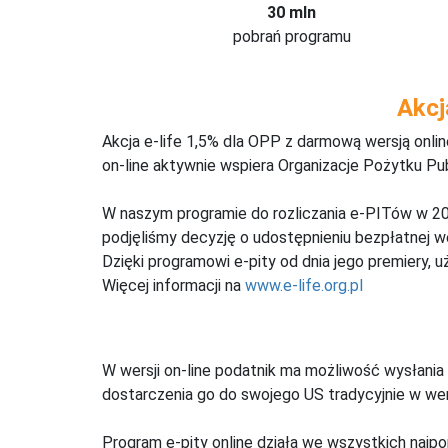
30 mln
pobrań programu
Akcj
Akcja e-life 1,5% dla OPP z darmową wersją onl
on-line aktywnie wspiera Organizacje Pożytku Pu
W naszym programie do rozliczania e-PITów w 20
podjęliśmy decyzję o udostępnieniu bezpłatnej 
Dzięki programowi e-pity od dnia jego premiery, u
Więcej informacji na
www.e-life.org.pl
W wersji on-line podatnik ma możliwość wysłania 
dostarczenia go do swojego US tradycyjnie w wers
Program e-pity online działa we wszystkich najpo