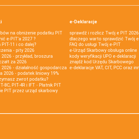
i
e-Deklaracje
bów na obniżenie podatku PIT
sprawdź i rozlicz Twój e PIT 2026
nić e-PIT'a 2027 ?
dlaczego warto sprawdzić Twój e
PIT-11 i co dalej?
FAQ do usługi Twój e-PIT
iczenia - pity 2026
e-Urząd Skarbowy obsługa online
 2026 - przykład, broszura
kody weryfikacji UPO e-deklaracji
czałt za 2026
znajdź kod Urzędu Skarbowego
a 2026 - działalność gospodarcza
e-deklaracje VAT, CIT, PCC oraz in
za 2026 - podatek liniowy 19%
rzymasz zwrot podatku?
IT-8C, PIT-4R i IFT - Płatnik PIT
nie PIT przez urząd skarbowy