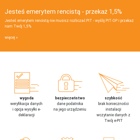
Jesteś emerytem rencistą - przekaż 1,5%
Jesteś emerytem rencistą nie musisz rozliczać PIT - wyślij PIT‑OP i przekaż
nam Twój 1,5%
więcej
wygoda
bezpieczeństwo
szybkość
weryfikacja danych
dane podatnika
brak konieczności
i opcja wysyłki e-
na jego urządzeniu
instalacji
deklaracji
wczytanie danych z
Twój e-PIT