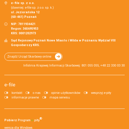
e-file sp. z o.o.
(dawniej: e-file sp. z o.o. sp. k.)
ul. Jeziorańska 12
(60-461) Poznań
NIP: 7811934421
Regon: 365695953
KRS: 0001202973
Sąd Rejonowy Poznań Nowe Miasto i Wilda w Poznaniu Wydział VIII
Gospodarczy KRS.
Znajdź Urząd Skarbowy online
Infolinia Krajowej Informacji Skarbowej: 801 055 055, +48 22 330 03 30
e-file
kontakt
o nas
opinie użytkowników
wesprzyj e-pity
informacje prawne
mapa serwisu
®
Pobierz
Program
e‑
pity
wersja dla Windows