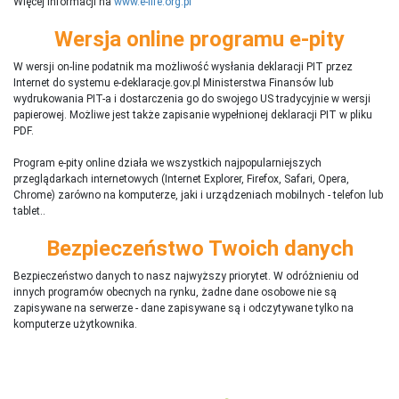
Więcej informacji na
www.e-life.org.pl
Wersja online programu e-pity
W wersji on-line podatnik ma możliwość wysłania deklaracji PIT przez
Internet do systemu e-deklaracje.gov.pl Ministerstwa Finansów lub
wydrukowania PIT-a i dostarczenia go do swojego US tradycyjnie w wersji
papierowej. Możliwe jest także zapisanie wypełnionej deklaracji PIT w pliku
PDF.
Program e-pity online działa we wszystkich najpopularniejszych
przeglądarkach internetowych (Internet Explorer, Firefox, Safari, Opera,
Chrome) zarówno na komputerze, jaki i urządzeniach mobilnych - telefon lub
tablet..
Bezpieczeństwo Twoich danych
Bezpieczeństwo danych to nasz najwyższy priorytet. W odróżnieniu od
innych programów obecnych na rynku,
ż
adne dane osobowe nie są
zapisywane na serwerze - dane zapisywane są i odczytywane tylko na
komputerze użytkownika.