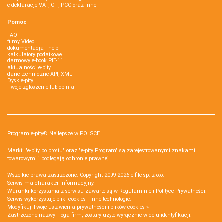
e-deklaracje VAT, CIT, PCC oraz inne
Pomoc
FAQ
filmy Video
dokumentacja - help
kalkulatory podatkowe
darmowy e-book PIT-11
aktualności e-pity
dane techniczne API, XML
Dysk e-pity
Twoje zgłoszenie lub opinia
Program e-pity® Najlepsze w POLSCE.
Marki: "e-pity po prostu" oraz "e-pity Program" są zarejestrowanymi znakami
towarowymi i podlegają ochronie prawnej.
Wszelkie prawa zastrzeżone. Copyright 2009-2026
e-file sp. z o.o.
Serwis ma charakter informacyjny.
Warunki korzystania z serwisu zawarte są w
Regulaminie
i
Polityce Prywatności
.
Serwis wykorzystuje
pliki cookies i inne technologie
.
Modyfikuj Twoje ustawienia prywatności i plików cookies »
Zastrzeżone nazwy i loga firm, zostały użyte wyłącznie w celu identyfikacji.