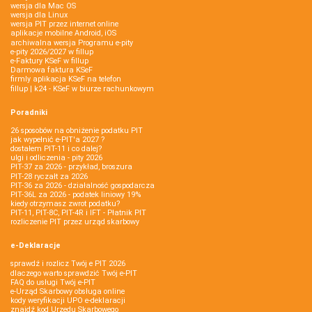
wersja dla Mac OS
wersja dla Linux
wersja PIT przez internet online
aplikacje mobilne Android, iOS
archiwalna wersja Programu e-pity
e-pity 2026/2027 w fillup
e‑Faktury KSeF w fillup
Darmowa faktura KSeF
firmly aplikacja KSeF na telefon
fillup | k24 - KSeF w biurze rachunkowym
Poradniki
26 sposobów na obniżenie podatku PIT
jak wypełnić e-PIT'a 2027 ?
dostałem PIT-11 i co dalej?
ulgi i odliczenia - pity 2026
PIT-37 za 2026 - przykład, broszura
PIT-28 ryczałt za 2026
PIT-36 za 2026 - działalność gospodarcza
PIT-36L za 2026 - podatek liniowy 19%
kiedy otrzymasz zwrot podatku?
PIT-11, PIT-8C, PIT-4R i IFT - Płatnik PIT
rozliczenie PIT przez urząd skarbowy
e-Deklaracje
sprawdź i rozlicz Twój e PIT 2026
dlaczego warto sprawdzić Twój e-PIT
FAQ do usługi Twój e-PIT
e-Urząd Skarbowy obsługa online
kody weryfikacji UPO e-deklaracji
znajdź kod Urzędu Skarbowego