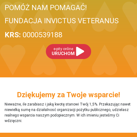
POMÓŻ NAM POMAGAĆ!
FUNDACJA INVICTUS VETERANUS
KRS:
0000539188
e-pity online
URUCHOM
Dziękujemy za Twoje wsparcie!
Nieważne, ile zarabiasz i jaką kwotę stanowi Twój 1,5%. Przekazując nawet
niewielką sumę na działalnosć organizacji pożytku publicznego, udzielasz
realnego wsparcia naszym podopiecznym. W ich imieniu jesteśmy Ci
wdzięczni.