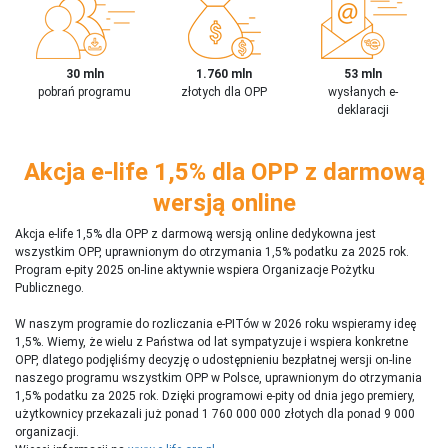
30 mln
1.760 mln
53 mln
pobrań programu
złotych dla OPP
wysłanych e-
deklaracji
Akcja e-life 1,5% dla OPP z darmową
wersją online
Akcja e-life 1,5% dla OPP z darmową wersją online dedykowna jest
wszystkim OPP, uprawnionym do otrzymania 1,5% podatku za 2025 rok.
Program e-pity 2025 on-line aktywnie wspiera Organizacje Pożytku
Publicznego.
W naszym programie do rozliczania e-PITów w 2026 roku wspieramy ideę
1,5%. Wiemy, że wielu z Państwa od lat sympatyzuje i wspiera konkretne
OPP, dlatego podjęliśmy decyzję o udostępnieniu bezpłatnej wersji on-line
naszego programu wszystkim OPP w Polsce, uprawnionym do otrzymania
1,5% podatku za 2025 rok. Dzięki programowi e-pity od dnia jego premiery,
użytkownicy przekazali już ponad 1 760 000 000 złotych dla ponad 9 000
organizacji.