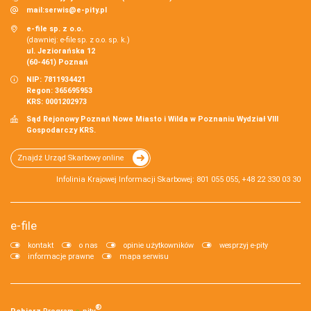
mail:
serwis@e-pity.pl
e-file sp. z o.o.
(dawniej: e-file sp. z o.o. sp. k.)
ul. Jeziorańska 12
(60-461) Poznań
NIP: 7811934421
Regon: 365695953
KRS: 0001202973
Sąd Rejonowy Poznań Nowe Miasto i Wilda w Poznaniu Wydział VIII
Gospodarczy KRS.
Znajdź Urząd Skarbowy online
Infolinia Krajowej Informacji Skarbowej: 801 055 055, +48 22 330 03 30
e-file
kontakt
o nas
opinie użytkowników
wesprzyj e-pity
informacje prawne
mapa serwisu
®