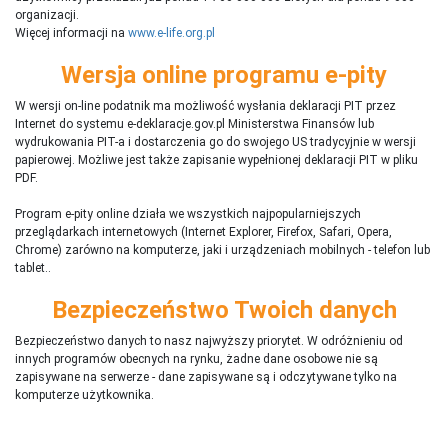
organizacji.
Więcej informacji na
www.e-life.org.pl
Wersja online programu e-pity
W wersji on-line podatnik ma możliwość wysłania deklaracji PIT przez
Internet do systemu e-deklaracje.gov.pl Ministerstwa Finansów lub
wydrukowania PIT-a i dostarczenia go do swojego US tradycyjnie w wersji
papierowej. Możliwe jest także zapisanie wypełnionej deklaracji PIT w pliku
PDF.
Program e-pity online działa we wszystkich najpopularniejszych
przeglądarkach internetowych (Internet Explorer, Firefox, Safari, Opera,
Chrome) zarówno na komputerze, jaki i urządzeniach mobilnych - telefon lub
tablet..
Bezpieczeństwo Twoich danych
Bezpieczeństwo danych to nasz najwyższy priorytet. W odróżnieniu od
innych programów obecnych na rynku,
ż
adne dane osobowe nie są
zapisywane na serwerze - dane zapisywane są i odczytywane tylko na
komputerze użytkownika.