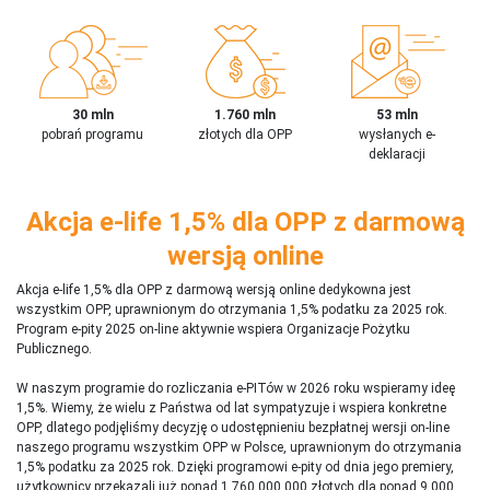
30 mln
1.760 mln
53 mln
pobrań programu
złotych dla OPP
wysłanych e-
deklaracji
Akcja e-life 1,5% dla OPP z darmową
wersją online
Akcja e-life 1,5% dla OPP z darmową wersją online dedykowna jest
wszystkim OPP, uprawnionym do otrzymania 1,5% podatku za 2025 rok.
Program e-pity 2025 on-line aktywnie wspiera Organizacje Pożytku
Publicznego.
W naszym programie do rozliczania e-PITów w 2026 roku wspieramy ideę
1,5%. Wiemy, że wielu z Państwa od lat sympatyzuje i wspiera konkretne
OPP, dlatego podjęliśmy decyzję o udostępnieniu bezpłatnej wersji on-line
naszego programu wszystkim OPP w Polsce, uprawnionym do otrzymania
1,5% podatku za 2025 rok. Dzięki programowi e-pity od dnia jego premiery,
użytkownicy przekazali już ponad 1 760 000 000 złotych dla ponad 9 000