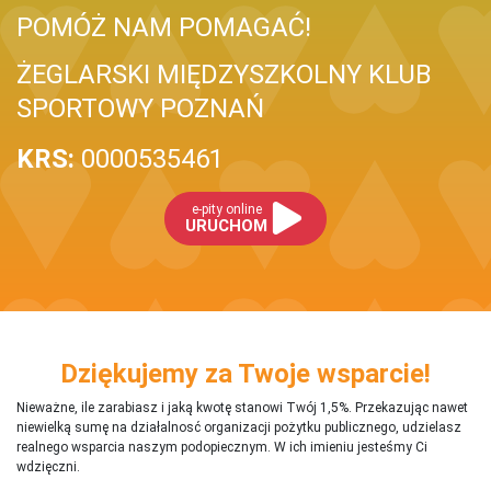
POMÓŻ NAM POMAGAĆ!
ŻEGLARSKI MIĘDZYSZKOLNY KLUB
SPORTOWY POZNAŃ
KRS:
0000535461
e-pity online
URUCHOM
Dziękujemy za Twoje wsparcie!
Nieważne, ile zarabiasz i jaką kwotę stanowi Twój 1,5%. Przekazując nawet
niewielką sumę na działalnosć organizacji pożytku publicznego, udzielasz
realnego wsparcia naszym podopiecznym. W ich imieniu jesteśmy Ci
wdzięczni.