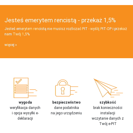
Jesteś emerytem rencistą - przekaż 1,5%
Jesteś emerytem rencistą nie musisz rozliczać PIT - wyślij PIT‑OP i przekaż
nam Twój 1,5%
więcej
wygoda
bezpieczeństwo
szybkość
weryfikacja danych
dane podatnika
brak konieczności
i opcja wysyłki e-
na jego urządzeniu
instalacji
deklaracji
wczytanie danych z
Twój e-PIT