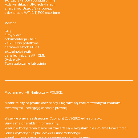
e-Urząd Skarbowy obsługa online
kody weryfikacji UPO e-deklaracji
znajdź kod Urzędu Skarbowego
e-deklaracje VAT, CIT, PCC oraz inne
Pomoc
FAQ
filmy Video
dokumentacja - help
kalkulatory podatkowe
darmowy e-book PIT-11
aktualności e-pity
dane techniczne API, XML
Dysk e-pity
Twoje zgłoszenie lub opinia
Program e-pity® Najlepsze w POLSCE.
Marki: "e-pity po prostu" oraz "e-pity Program" są zarejestrowanymi znakami
towarowymi i podlegają ochronie prawnej.
Wszelkie prawa zastrzeżone. Copyright 2009-2026
e-file sp. z o.o.
Serwis ma charakter informacyjny.
Warunki korzystania z serwisu zawarte są w
Regulaminie
i
Polityce Prywatności
.
Serwis wykorzystuje
pliki cookies i inne technologie
.