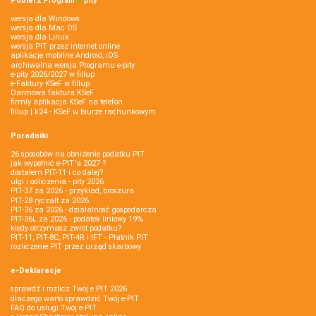
Pobierz
Program
e‑
pity
wersja dla Windows
wersja dla Mac OS
wersja dla Linux
wersja PIT przez internet online
aplikacje mobilne Android, iOS
archiwalna wersja Programu e-pity
e-pity 2026/2027 w fillup
e‑Faktury KSeF w fillup
Darmowa faktura KSeF
firmly aplikacja KSeF na telefon
fillup | k24 - KSeF w biurze rachunkowym
Poradniki
26 sposobów na obniżenie podatku PIT
jak wypełnić e-PIT'a 2027 ?
dostałem PIT-11 i co dalej?
ulgi i odliczenia - pity 2026
PIT-37 za 2026 - przykład, broszura
PIT-28 ryczałt za 2026
PIT-36 za 2026 - działalność gospodarcza
PIT-36L za 2026 - podatek liniowy 19%
kiedy otrzymasz zwrot podatku?
PIT-11, PIT-8C, PIT-4R i IFT - Płatnik PIT
rozliczenie PIT przez urząd skarbowy
e-Deklaracje
sprawdź i rozlicz Twój e PIT 2026
dlaczego warto sprawdzić Twój e-PIT
FAQ do usługi Twój e-PIT