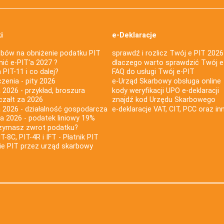
i
e-Deklaracje
bów na obniżenie podatku PIT
sprawdź i rozlicz Twój e PIT 2026
nić e-PIT'a 2027 ?
dlaczego warto sprawdzić Twój e
PIT-11 i co dalej?
FAQ do usługi Twój e-PIT
iczenia - pity 2026
e-Urząd Skarbowy obsługa online
 2026 - przykład, broszura
kody weryfikacji UPO e-deklaracji
czałt za 2026
znajdź kod Urzędu Skarbowego
a 2026 - działalność gospodarcza
e-deklaracje VAT, CIT, PCC oraz in
za 2026 - podatek liniowy 19%
rzymasz zwrot podatku?
IT-8C, PIT-4R i IFT - Płatnik PIT
nie PIT przez urząd skarbowy