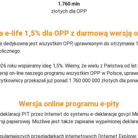
1.760 mln
złotych dla OPP
a e-life 1,5% dla OPP z darmową wersją o
ine dedykowna jest wszystkim OPP, uprawnionym do otrzymania 1
blicznego.
26 roku wspieramy ideę 1,5%. Wiemy, że wielu z Państwa od lat
wersji on-line naszego programu wszystkim OPP w Polsce, upraw
żytkownicy przekazali już ponad 1 760 000 000 złotych dla ponad
Wersja online programu e-pity
deklaracji PIT przez Internet do systemu e-deklaracje.gov.pl M
ji papierowej. Możliwe jest także zapisanie wypełnionej deklarac
pularniejszych przeglądarkach internetowych (Internet Explorer, 