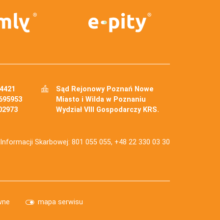
34421
Sąd Rejonowy Poznań Nowe
695953
Miasto i Wilda w Poznaniu
02973
Wydział VIII Gospodarczy KRS.
j Informacji Skarbowej: 801 055 055, +48 22 330 03 30
wne
mapa serwisu