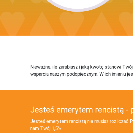
Nieważne, ile zarabiasz i jaką kwotę stanowi Twó
wsparcia naszym podopiecznym. W ich imieniu jes
Jesteś emerytem rencistą - 
Jesteś emerytem rencistą nie musisz rozliczać PI
nam Twój 1,5%