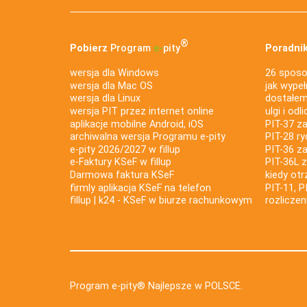
®
Pobierz
Program
e‑
pity
Poradnik
wersja dla Windows
26 sposo
wersja dla Mac OS
jak wypeł
wersja dla Linux
dostałem 
wersja PIT przez internet online
ulgi i odl
aplikacje mobilne Android, iOS
PIT-37 za
archiwalna wersja Programu e-pity
PIT-28 ry
e-pity 2026/2027 w fillup
PIT-36 z
e‑Faktury KSeF w fillup
PIT-36L 
Darmowa faktura KSeF
kiedy ot
firmly aplikacja KSeF na telefon
PIT-11, P
fillup | k24 - KSeF w biurze rachunkowym
rozlicze
Program e-pity® Najlepsze w POLSCE.