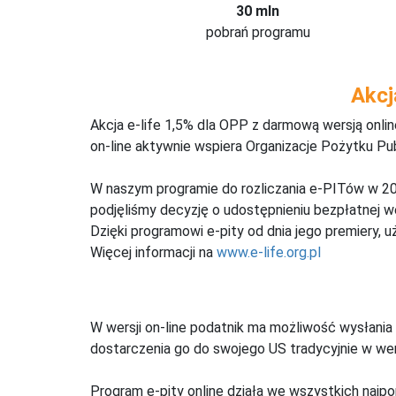
30 mln
pobrań programu
Akcj
Akcja e-life 1,5% dla OPP z darmową wersją onl
on-line aktywnie wspiera Organizacje Pożytku Pu
W naszym programie do rozliczania e-PITów w 20
podjęliśmy decyzję o udostępnieniu bezpłatnej 
Dzięki programowi e-pity od dnia jego premiery, u
Więcej informacji na
www.e-life.org.pl
W wersji on-line podatnik ma możliwość wysłania 
dostarczenia go do swojego US tradycyjnie w wers
Program e-pity online działa we wszystkich najpo