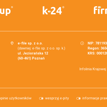
e-file sp. z o.o.
NIP: 78119
(dawniej: e-file sp. z o.o. sp. k.)
Regon: 365
ul. Jeziorańska 12
KRS: 00012
(60-461) Poznań
Infolinia Krajowe
opinie użytkowników
wesprzyj e-pity
informacje pra