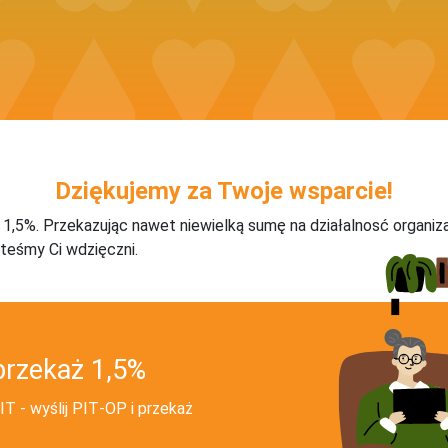
Dziękujemy za Twoje wsparcie!
j 1,5%. Przekazując nawet niewielką sumę na działalnosć organiz
teśmy Ci wdzięczni.
przekaż 1,5%
T - wyślij PIT‑OP i przekaż