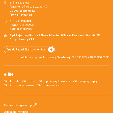
e-file sp. z o.o.
(dawniej: e-file sp. z o.o. sp. k.)
ul. Jeziorańska 12
(60-461) Poznań
NIP: 7811934421
Regon: 365695953
KRS: 0001202973
Sąd Rejonowy Poznań Nowe Miasto i Wilda w Poznaniu Wydział VIII
Gospodarczy KRS.
Znajdź Urząd Skarbowy online
Infolinia Krajowej Informacji Skarbowej: 801 055 055, +48 22 330 03 30
e-file
kontakt
o nas
opinie użytkowników
wesprzyj e-pity
informacje prawne
mapa serwisu
®
Pobierz
Program
e‑
pity
wersja dla Windows