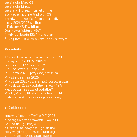
wersja dla Mac OS
wersja dla Linux
wersja PIT przez internet online
aplikacje mobilne Android, iOS
archiwalna wersja Programu e-pity
e-pity 2026/2027 w fillup
e‑Faktury KSeF w fillup
Darmowa faktura KSeF
firmly aplikacja KSeF na telefon
fillup | k24 - KSeF w biurze rachunkowym
Poradniki
26 sposobów na obniżenie podatku PIT
jak wypełnić e-PIT'a 2027 ?
dostałem PIT-11 i co dalej?
ulgi i odliczenia - pity 2026
PIT-37 za 2026 - przykład, broszura
PIT-28 ryczałt za 2026
PIT-36 za 2026 - działalność gospodarcza
PIT-36L za 2026 - podatek liniowy 19%
kiedy otrzymasz zwrot podatku?
PIT-11, PIT-8C, PIT-4R i IFT - Płatnik PIT
rozliczenie PIT przez urząd skarbowy
e-Deklaracje
sprawdź i rozlicz Twój e PIT 2026
dlaczego warto sprawdzić Twój e-PIT
FAQ do usługi Twój e-PIT
e-Urząd Skarbowy obsługa online
kody weryfikacji UPO e-deklaracji
znajdź kod Urzędu Skarbowego