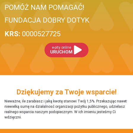
POMÓŻ NAM POMAGAĆ!
FUNDACJA DOBRY DOTYK
KRS:
0000527725
e-pity online
URUCHOM
Dziękujemy za Twoje wsparcie!
Nieważne, ile zarabiasz i jaką kwotę stanowi Twój 1,5%. Przekazując nawet
niewielką sumę na działalnosć organizacji pożytku publicznego, udzielasz
realnego wsparcia naszym podopiecznym. W ich imieniu jesteśmy Ci
wdzięczni.