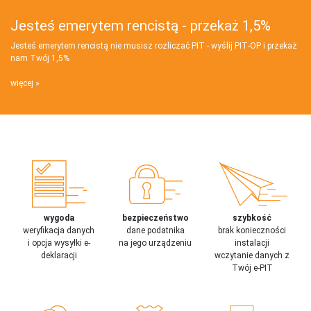
Jesteś emerytem rencistą - przekaż 1,5%
Jesteś emerytem rencistą nie musisz rozliczać PIT - wyślij PIT‑OP i przekaż
nam Twój 1,5%
więcej
wygoda
bezpieczeństwo
szybkość
weryfikacja danych
dane podatnika
brak konieczności
i opcja wysyłki e-
na jego urządzeniu
instalacji
deklaracji
wczytanie danych z
Twój e-PIT