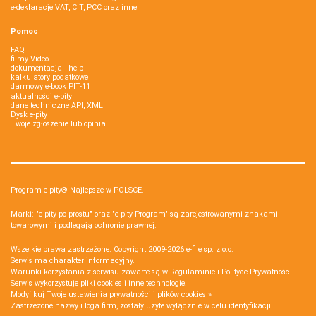
e-deklaracje VAT, CIT, PCC oraz inne
Pomoc
FAQ
filmy Video
dokumentacja - help
kalkulatory podatkowe
darmowy e-book PIT-11
aktualności e-pity
dane techniczne API, XML
Dysk e-pity
Twoje zgłoszenie lub opinia
Program e-pity® Najlepsze w POLSCE.
Marki: "e-pity po prostu" oraz "e-pity Program" są zarejestrowanymi znakami
towarowymi i podlegają ochronie prawnej.
Wszelkie prawa zastrzeżone. Copyright 2009-2026
e-file sp. z o.o.
Serwis ma charakter informacyjny.
Warunki korzystania z serwisu zawarte są w
Regulaminie
i
Polityce Prywatności
.
Serwis wykorzystuje
pliki cookies i inne technologie
.
Modyfikuj Twoje ustawienia prywatności i plików cookies »
Zastrzeżone nazwy i loga firm, zostały użyte wyłącznie w celu identyfikacji.