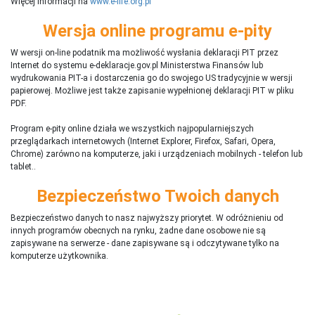
Więcej informacji na
www.e-life.org.pl
Wersja online programu e-pity
W wersji on-line podatnik ma możliwość wysłania deklaracji PIT przez
Internet do systemu e-deklaracje.gov.pl Ministerstwa Finansów lub
wydrukowania PIT-a i dostarczenia go do swojego US tradycyjnie w wersji
papierowej. Możliwe jest także zapisanie wypełnionej deklaracji PIT w pliku
PDF.
Program e-pity online działa we wszystkich najpopularniejszych
przeglądarkach internetowych (Internet Explorer, Firefox, Safari, Opera,
Chrome) zarówno na komputerze, jaki i urządzeniach mobilnych - telefon lub
tablet..
Bezpieczeństwo Twoich danych
Bezpieczeństwo danych to nasz najwyższy priorytet. W odróżnieniu od
innych programów obecnych na rynku,
ż
adne dane osobowe nie są
zapisywane na serwerze - dane zapisywane są i odczytywane tylko na
komputerze użytkownika.