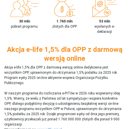
30 mln
1.760 mln
53 mln
pobrań programu
złotych dla OPP
wysłanych e-
deklaracji
Akcja e-life 1,5% dla OPP z darmową
wersją online
Akcja e-life 1,5% dla OPP z darmową wersją online dedykowna jest
wszystkim OPP, uprawnionym do otrzymania 1,5% podatku za 2025 rok.
Program e-pity 2025 on-line aktywnie wspiera Organizacje Pożytku
Publicznego.
W naszym programie do rozliczania e-PITów w 2026 roku wspieramy ideę
1,5%. Wiemy, że wielu z Państwa od lat sympatyzuje i wspiera konkretne
OPP, dlatego podjęliśmy decyzję o udostępnieniu bezpłatnej wersji on-line
naszego programu wszystkim OPP w Polsce, uprawnionym do otrzymania
1,5% podatku za 2025 rok. Dzięki programowi e-pity od dnia jego premiery,
użytkownicy przekazali już ponad 1 760 000 000 złotych dla ponad 9 000
organizacji.