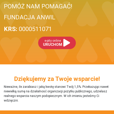
POMÓŻ NAM POMAGAĆ!
FUNDACJA ANWIL
KRS:
0000511071
e-pity online
URUCHOM
Dziękujemy za Twoje wsparcie!
Nieważne, ile zarabiasz i jaką kwotę stanowi Twój 1,5%. Przekazując nawet
niewielką sumę na działalnosć organizacji pożytku publicznego, udzielasz
realnego wsparcia naszym podopiecznym. W ich imieniu jesteśmy Ci
wdzięczni.