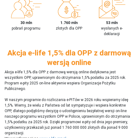
30 mln
1.760 mln
53 mln
pobrań programu
złotych dla OPP
wysłanych e-
deklaracji
Akcja e-life 1,5% dla OPP z darmową
wersją online
Akcja e-life 1,5% dla OPP z darmową wersją online dedykowna jest
wszystkim OPP, uprawnionym do otrzymania 1,5% podatku za 2025 rok.
Program e-pity 2025 on-line aktywnie wspiera Organizacje Pożytku
Publicznego.
W naszym programie do rozliczania e-PITów w 2026 roku wspieramy ideę
1,5%. Wiemy, że wielu z Państwa od lat sympatyzuje i wspiera konkretne
OPP, dlatego podjęliśmy decyzję o udostępnieniu bezpłatnej wersji on-line
naszego programu wszystkim OPP w Polsce, uprawnionym do otrzymania
1,5% podatku za 2025 rok. Dzięki programowi e-pity od dnia jego premiery,
użytkownicy przekazali już ponad 1 760 000 000 złotych dla ponad 9 000
organizacji.