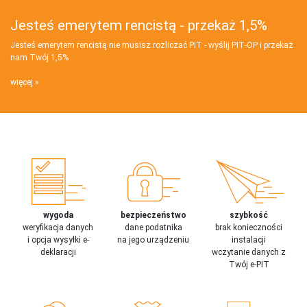
Jesteś emerytem rencistą - przekaż 1,5%
Jesteś emerytem rencistą nie musisz rozliczać PIT - wyślij PIT‑OP i przekaż
nam Twój 1,5%
więcej
wygoda
bezpieczeństwo
szybkość
weryfikacja danych
dane podatnika
brak konieczności
i opcja wysyłki e-
na jego urządzeniu
instalacji
deklaracji
wczytanie danych z
Twój e-PIT