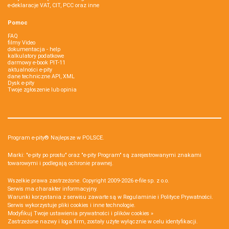
e-deklaracje VAT, CIT, PCC oraz inne
Pomoc
FAQ
filmy Video
dokumentacja - help
kalkulatory podatkowe
darmowy e-book PIT-11
aktualności e-pity
dane techniczne API, XML
Dysk e-pity
Twoje zgłoszenie lub opinia
Program e-pity® Najlepsze w POLSCE.
Marki: "e-pity po prostu" oraz "e-pity Program" są zarejestrowanymi znakami
towarowymi i podlegają ochronie prawnej.
Wszelkie prawa zastrzeżone. Copyright 2009-2026
e-file sp. z o.o.
Serwis ma charakter informacyjny.
Warunki korzystania z serwisu zawarte są w
Regulaminie
i
Polityce Prywatności
.
Serwis wykorzystuje
pliki cookies i inne technologie
.
Modyfikuj Twoje ustawienia prywatności i plików cookies »
Zastrzeżone nazwy i loga firm, zostały użyte wyłącznie w celu identyfikacji.