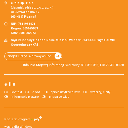
e-file sp. z o.o.
(dawniej: e-file sp. z o.o. sp. k.)
ul. Jeziorańska 12
(60-461) Poznań
NIP: 7811934421
Regon: 365695953
KRS: 0001202973
Sąd Rejonowy Poznań Nowe Miasto i Wilda w Poznaniu Wydział VIII
Gospodarczy KRS.
Znajdź Urząd Skarbowy online
Infolinia Krajowej Informacji Skarbowej: 801 055 055, +48 22 330 03 30
e-file
kontakt
o nas
opinie użytkowników
wesprzyj e-pity
informacje prawne
mapa serwisu
®
Pobierz
Program
e‑
pity
wersja dla Windows