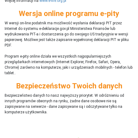
Więcej informacji na
www.e-life.org.pl
Wersja online programu e-pity
W wersji on-line podatnik ma możliwość wysłania deklaracji PIT przez
Internet do systemu e-deklaracje.gov.pl Ministerstwa Finansów lub
wydrukowania PIT-a i dostarczenia go do swojego US tradycyjnie w wersji
papierowej. Możliwe jest także zapisanie wypełnionej deklaracji PIT w pliku
PDF.
Program e-pity online działa we wszystkich najpopularniejszych
przeglądarkach internetowych (Internet Explorer, Firefox, Safari, Opera,
Chrome) zarówno na komputerze, jaki i urządzeniach mobilnych - telefon lub
tablet..
Bezpieczeństwo Twoich danych
Bezpieczeństwo danych to nasz najwyższy priorytet. W odróżnieniu od
innych programów obecnych na rynku,
ż
adne dane osobowe nie są
zapisywane na serwerze - dane zapisywane są i odczytywane tylko na
komputerze użytkownika.