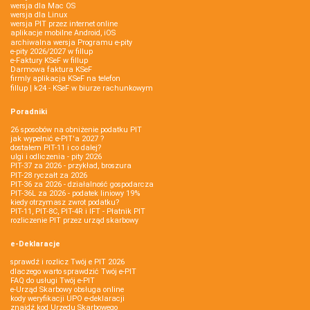
wersja dla Mac OS
wersja dla Linux
wersja PIT przez internet online
aplikacje mobilne Android, iOS
archiwalna wersja Programu e-pity
e-pity 2026/2027 w fillup
e‑Faktury KSeF w fillup
Darmowa faktura KSeF
firmly aplikacja KSeF na telefon
fillup | k24 - KSeF w biurze rachunkowym
Poradniki
26 sposobów na obniżenie podatku PIT
jak wypełnić e-PIT'a 2027 ?
dostałem PIT-11 i co dalej?
ulgi i odliczenia - pity 2026
PIT-37 za 2026 - przykład, broszura
PIT-28 ryczałt za 2026
PIT-36 za 2026 - działalność gospodarcza
PIT-36L za 2026 - podatek liniowy 19%
kiedy otrzymasz zwrot podatku?
PIT-11, PIT-8C, PIT-4R i IFT - Płatnik PIT
rozliczenie PIT przez urząd skarbowy
e-Deklaracje
sprawdź i rozlicz Twój e PIT 2026
dlaczego warto sprawdzić Twój e-PIT
FAQ do usługi Twój e-PIT
e-Urząd Skarbowy obsługa online
kody weryfikacji UPO e-deklaracji
znajdź kod Urzędu Skarbowego