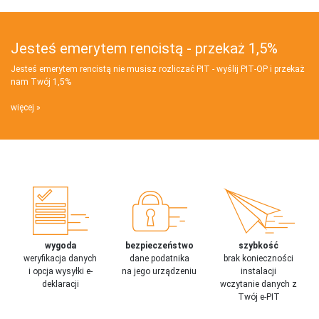
Jesteś emerytem rencistą - przekaż 1,5%
Jesteś emerytem rencistą nie musisz rozliczać PIT - wyślij PIT‑OP i przekaż
nam Twój 1,5%
więcej
wygoda
bezpieczeństwo
szybkość
weryfikacja danych
dane podatnika
brak konieczności
i opcja wysyłki e-
na jego urządzeniu
instalacji
deklaracji
wczytanie danych z
Twój e-PIT