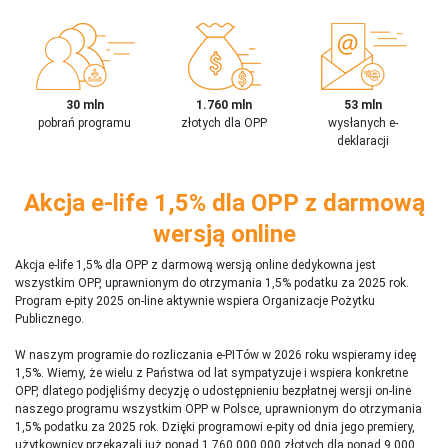
30 mln
1.760 mln
53 mln
pobrań programu
złotych dla OPP
wysłanych e-
deklaracji
Akcja e-life 1,5% dla OPP z darmową
wersją online
Akcja e-life 1,5% dla OPP z darmową wersją online dedykowna jest
wszystkim OPP, uprawnionym do otrzymania 1,5% podatku za 2025 rok.
Program e-pity 2025 on-line aktywnie wspiera Organizacje Pożytku
Publicznego.
W naszym programie do rozliczania e-PITów w 2026 roku wspieramy ideę
1,5%. Wiemy, że wielu z Państwa od lat sympatyzuje i wspiera konkretne
OPP, dlatego podjęliśmy decyzję o udostępnieniu bezpłatnej wersji on-line
naszego programu wszystkim OPP w Polsce, uprawnionym do otrzymania
1,5% podatku za 2025 rok. Dzięki programowi e-pity od dnia jego premiery,
użytkownicy przekazali już ponad 1 760 000 000 złotych dla ponad 9 000