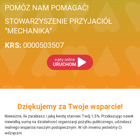
POMÓŻ NAM POMAGAĆ!
STOWARZYSZENIE PRZYJACIÓŁ
"MECHANIKA"
KRS:
0000503507
e-pity online
URUCHOM
Dziękujemy za Twoje wsparcie!
Nieważne, ile zarabiasz i jaką kwotę stanowi Twój 1,5%. Przekazując nawet
niewielką sumę na działalnosć organizacji pożytku publicznego, udzielasz
realnego wsparcia naszym podopiecznym. W ich imieniu jesteśmy Ci
wdzięczni.