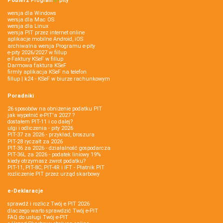
Pobierz
Program
e‑
pity
wersja dla Windows
wersja dla Mac OS
wersja dla Linux
wersja PIT przez internet online
aplikacje mobilne Android, iOS
archiwalna wersja Programu e-pity
e-pity 2026/2027 w fillup
e‑Faktury KSeF w fillup
Darmowa faktura KSeF
firmly aplikacja KSeF na telefon
fillup | k24 - KSeF w biurze rachunkowym
Poradniki
26 sposobów na obniżenie podatku PIT
jak wypełnić e-PIT'a 2027 ?
dostałem PIT-11 i co dalej?
ulgi i odliczenia - pity 2026
PIT-37 za 2026 - przykład, broszura
PIT-28 ryczałt za 2026
PIT-36 za 2026 - działalność gospodarcza
PIT-36L za 2026 - podatek liniowy 19%
kiedy otrzymasz zwrot podatku?
PIT-11, PIT-8C, PIT-4R i IFT - Płatnik PIT
rozliczenie PIT przez urząd skarbowy
e-Deklaracje
sprawdź i rozlicz Twój e PIT 2026
dlaczego warto sprawdzić Twój e-PIT
FAQ do usługi Twój e-PIT