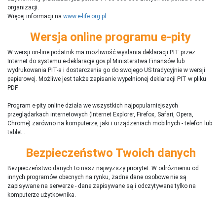
organizacji.
Więcej informacji na
www.e-life.org.pl
Wersja online programu e-pity
W wersji on-line podatnik ma możliwość wysłania deklaracji PIT przez
Internet do systemu e-deklaracje.gov.pl Ministerstwa Finansów lub
wydrukowania PIT-a i dostarczenia go do swojego US tradycyjnie w wersji
papierowej. Możliwe jest także zapisanie wypełnionej deklaracji PIT w pliku
PDF.
Program e-pity online działa we wszystkich najpopularniejszych
przeglądarkach internetowych (Internet Explorer, Firefox, Safari, Opera,
Chrome) zarówno na komputerze, jaki i urządzeniach mobilnych - telefon lub
tablet..
Bezpieczeństwo Twoich danych
Bezpieczeństwo danych to nasz najwyższy priorytet. W odróżnieniu od
innych programów obecnych na rynku,
ż
adne dane osobowe nie są
zapisywane na serwerze - dane zapisywane są i odczytywane tylko na
komputerze użytkownika.