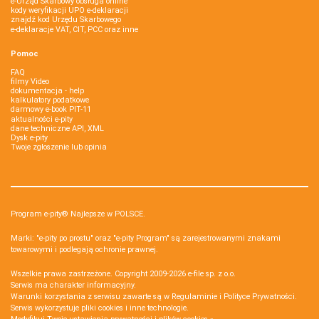
e-Urząd Skarbowy obsługa online
kody weryfikacji UPO e-deklaracji
znajdź kod Urzędu Skarbowego
e-deklaracje VAT, CIT, PCC oraz inne
Pomoc
FAQ
filmy Video
dokumentacja - help
kalkulatory podatkowe
darmowy e-book PIT-11
aktualności e-pity
dane techniczne API, XML
Dysk e-pity
Twoje zgłoszenie lub opinia
Program e-pity® Najlepsze w POLSCE.
Marki: "e-pity po prostu" oraz "e-pity Program" są zarejestrowanymi znakami
towarowymi i podlegają ochronie prawnej.
Wszelkie prawa zastrzeżone. Copyright 2009-2026
e-file sp. z o.o.
Serwis ma charakter informacyjny.
Warunki korzystania z serwisu zawarte są w
Regulaminie
i
Polityce Prywatności
.
Serwis wykorzystuje
pliki cookies i inne technologie
.