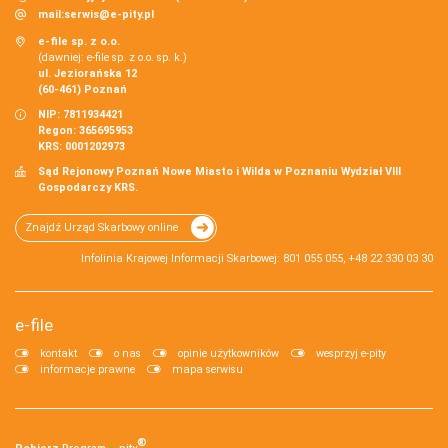
mail:
serwis@e-pity.pl
e-file sp. z o.o.
(dawniej: e-file sp. z o.o. sp. k.)
ul. Jeziorańska 12
(60-461) Poznań
NIP: 7811934421
Regon: 365695953
KRS: 0001202973
Sąd Rejonowy Poznań Nowe Miasto i Wilda w Poznaniu Wydział VIII
Gospodarczy KRS.
Znajdź Urząd Skarbowy online
Infolinia Krajowej Informacji Skarbowej: 801 055 055, +48 22 330 03 30
e-file
kontakt
o nas
opinie użytkowników
wesprzyj e-pity
informacje prawne
mapa serwisu
®