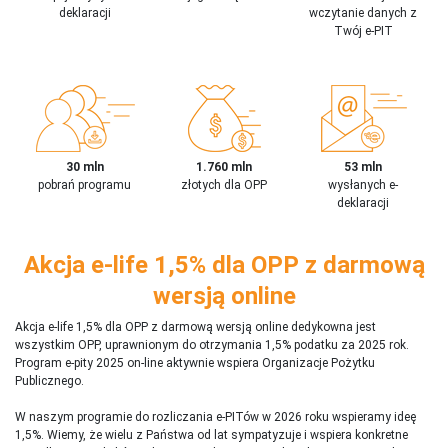
deklaracji
wczytanie danych z
Twój e-PIT
30 mln
1.760 mln
53 mln
pobrań programu
złotych dla OPP
wysłanych e-
deklaracji
Akcja e-life 1,5% dla OPP z darmową
wersją online
Akcja e-life 1,5% dla OPP z darmową wersją online dedykowna jest
wszystkim OPP, uprawnionym do otrzymania 1,5% podatku za 2025 rok.
Program e-pity 2025 on-line aktywnie wspiera Organizacje Pożytku
Publicznego.
W naszym programie do rozliczania e-PITów w 2026 roku wspieramy ideę
1,5%. Wiemy, że wielu z Państwa od lat sympatyzuje i wspiera konkretne