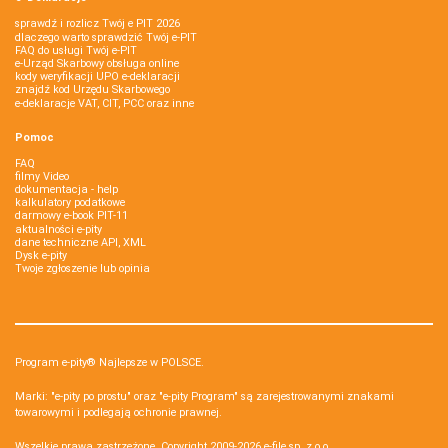
sprawdź i rozlicz Twój e PIT 2026
dlaczego warto sprawdzić Twój e-PIT
FAQ do usługi Twój e-PIT
e-Urząd Skarbowy obsługa online
kody weryfikacji UPO e-deklaracji
znajdź kod Urzędu Skarbowego
e-deklaracje VAT, CIT, PCC oraz inne
Pomoc
FAQ
filmy Video
dokumentacja - help
kalkulatory podatkowe
darmowy e-book PIT-11
aktualności e-pity
dane techniczne API, XML
Dysk e-pity
Twoje zgłoszenie lub opinia
Program e-pity® Najlepsze w POLSCE.
Marki: "e-pity po prostu" oraz "e-pity Program" są zarejestrowanymi znakami
towarowymi i podlegają ochronie prawnej.
Wszelkie prawa zastrzeżone. Copyright 2009-2026
e-file sp. z o.o.