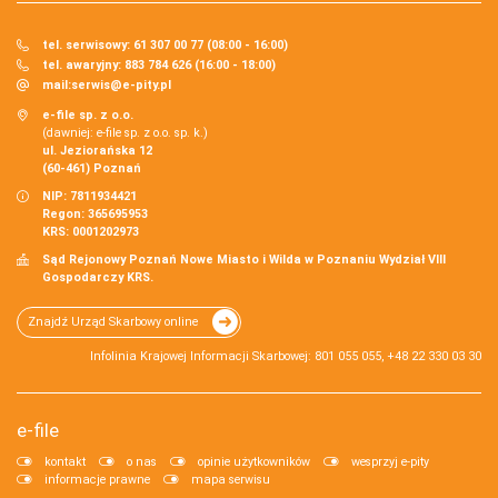
tel. serwisowy: 61 307 00 77 (08:00 - 16:00)
tel. awaryjny: 883 784 626 (16:00 - 18:00)
mail:
serwis@e-pity.pl
e-file sp. z o.o.
(dawniej: e-file sp. z o.o. sp. k.)
ul. Jeziorańska 12
(60-461) Poznań
NIP: 7811934421
Regon: 365695953
KRS: 0001202973
Sąd Rejonowy Poznań Nowe Miasto i Wilda w Poznaniu Wydział VIII
Gospodarczy KRS.
Znajdź Urząd Skarbowy online
Infolinia Krajowej Informacji Skarbowej: 801 055 055, +48 22 330 03 30
e-file
kontakt
o nas
opinie użytkowników
wesprzyj e-pity
informacje prawne
mapa serwisu