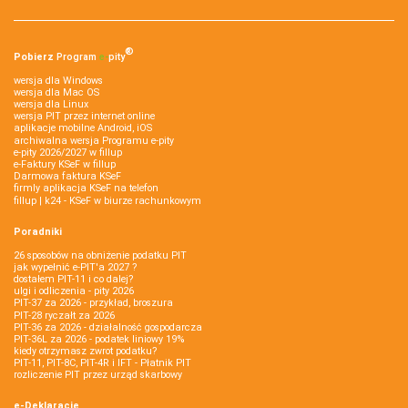
®
Pobierz
Program
e‑
pity
wersja dla Windows
wersja dla Mac OS
wersja dla Linux
wersja PIT przez internet online
aplikacje mobilne Android, iOS
archiwalna wersja Programu e-pity
e-pity 2026/2027 w fillup
e‑Faktury KSeF w fillup
Darmowa faktura KSeF
firmly aplikacja KSeF na telefon
fillup | k24 - KSeF w biurze rachunkowym
Poradniki
26 sposobów na obniżenie podatku PIT
jak wypełnić e-PIT'a 2027 ?
dostałem PIT-11 i co dalej?
ulgi i odliczenia - pity 2026
PIT-37 za 2026 - przykład, broszura
PIT-28 ryczałt za 2026
PIT-36 za 2026 - działalność gospodarcza
PIT-36L za 2026 - podatek liniowy 19%
kiedy otrzymasz zwrot podatku?
PIT-11, PIT-8C, PIT-4R i IFT - Płatnik PIT
rozliczenie PIT przez urząd skarbowy
e-Deklaracje