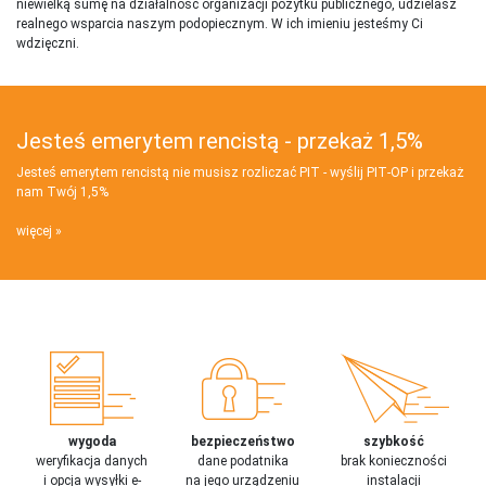
niewielką sumę na działalnosć organizacji pożytku publicznego, udzielasz
realnego wsparcia naszym podopiecznym. W ich imieniu jesteśmy Ci
wdzięczni.
Jesteś emerytem rencistą - przekaż 1,5%
Jesteś emerytem rencistą nie musisz rozliczać PIT - wyślij PIT‑OP i przekaż
nam Twój 1,5%
więcej
wygoda
bezpieczeństwo
szybkość
weryfikacja danych
dane podatnika
brak konieczności
i opcja wysyłki e-
na jego urządzeniu
instalacji