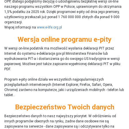
OPP, dlatego podjęliśmy decyzję o udostępnieniu bezpłatnej wersji on-line
naszego programu wszystkim OPP w Polsce, uprawnionym do otrzymania
1,5% podatku za 2025 rok. Dzięki programowi e-pity od dnia jego premiery,
użytkownicy przekazali już ponad 1 760 000 000 złotych dla ponad 9 000
organizacji.
Więcej informacji na
www.e-life.org.pl
Wersja online programu e-pity
W wersji on-line podatnik ma możliwość wysłania deklaracji PIT przez
Internet do systemu e-deklaracje.gov.pl Ministerstwa Finansów lub
wydrukowania PIT-a i dostarczenia go do swojego US tradycyjnie w wersji
papierowej. Możliwe jest także zapisanie wypełnionej deklaracji PIT w pliku
PDF.
Program e-pity online działa we wszystkich najpopularniejszych
przeglądarkach internetowych (Internet Explorer, Firefox, Safari, Opera,
Chrome) zarówno na komputerze, jaki i urządzeniach mobilnych - telefon lub
tablet..
Bezpieczeństwo Twoich danych
Bezpieczeństwo danych to nasz najwyższy priorytet. W odróżnieniu od
innych programów obecnych na rynku,
ż
adne dane osobowe nie są
zapisywane na serwerze - dane zapisywane są i odczytywane tylko na